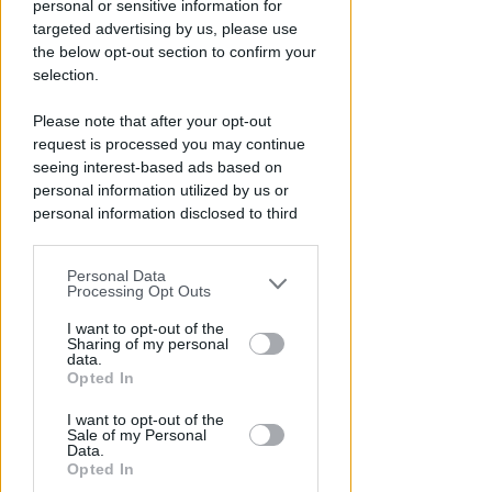
personal or sensitive information for
targeted advertising by us, please use
the below opt-out section to confirm your
selection.
VACANZA TRAGICA
Please note that after your opt-out
Va in caserma per denunciare la
request is processed you may continue
scomparsa del marito, ma
seeing interest-based ads based on
scopre che è morto
personal information utilized by us or
personal information disclosed to third
Lamberto Abbati
di
parties prior to your opt-out.
Personal Data
You may separately opt-out of the further
Processing Opt Outs
disclosure of your personal information
by third parties on the IAB’s list of
I want to opt-out of the
Sharing of my personal
downstream participants.
data.
Opted In
This information may also be disclosed
I want to opt-out of the
by us to third parties on the IAB’s List of
Sale of my Personal
Downstream Participants that may
Data.
further disclose it to other third parties.
Opted In
DOPO I RECENTI EPISODI