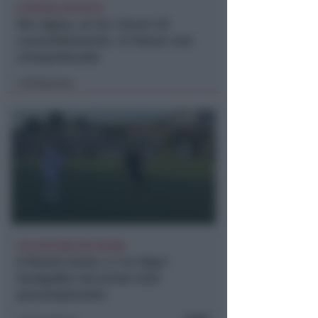
A MISANO ADTIATICO
Rio Agina, al via i lavori di
consolidamento. In futuro una
ciclopedonale
Redazione
di
POLLINI PARA DUE RIGORI
Il Rimini batte 4-1 la Vigor
Senigallia nel primo test
precampionato