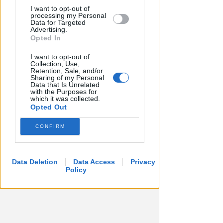
Sicurezza a Riccione. Il M5S:
I want to opt-out of
serve confronto politico serio e
processing my Personal
Data for Targeted
non scaricabarile
Advertising.
Opted In
Redazione
di
I want to opt-out of
Collection, Use,
Retention, Sale, and/or
Sharing of my Personal
Data that Is Unrelated
with the Purposes for
which it was collected.
Opted Out
CONFIRM
Data Deletion
Data Access
Privacy
Policy