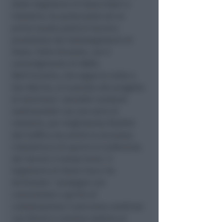
delle Segreterie di Stato Esteri e
Industria, ha partecipato ad un
primo tavolo politico-tecnico
presieduto dal Sottosegretario di
Stato, Tullio Ferrante, con il
coinvolgimento di ANAS.
Nell'incontro, che segue le visite a
San Marino, si è parlato del progetto
di eliminare i semafori esistenti
sostituendoli con una serie di
rotatorie, per migliorarela fluidità
del traffico ma anche la sicurezza.
L’obiettivo è di aprire la Conferenza
dei Servizi in tempi brevi. Il
Segretario di Stato Ciacci ha
dichiarato: “
prosegue con
convinzione e spirito di
collaborazione il percorso condiviso
con Rimini e Coriano relativo al