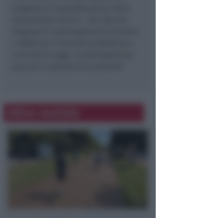
progetto di riqualificazione della
Superstrada Rimini - San Marino.
Ringrazio il sottosegretario Ferrante
e ANAS per l’incontro produttivo e
concreto di oggi: cronoprogramma
preciso e volontà di accelerare
”
Altre notizie