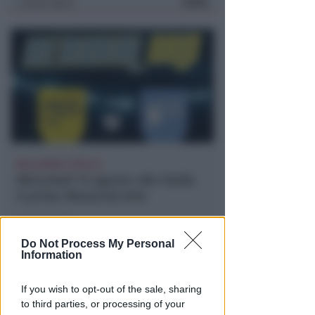
FOTO
Icaro Sport
di
BELLARIVA E STELLA
Mercoledì 12 agosto alla Stella
il primo Memorial Arlo
Icaro Sport
di
Do Not Process My Personal
Information
If you wish to opt-out of the sale, sharing
to third parties, or processing of your