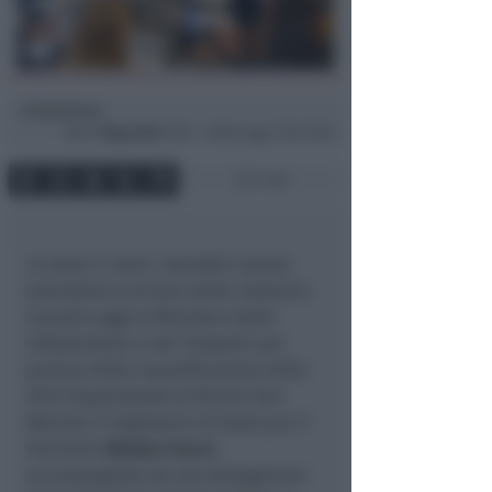
Redazione
di
Mer
7 Mag 2025
17:50 ~ ultimo agg. 7 Giu 15:26
1 min
Là dove ci sono i semafori presto
potrebbero arrivare delle rotatorie.
Incontro oggi al Ministero delle
Infrastrutture e dei Trasporti per
parlare della riqualificazione della
SS72 (Superstrada di Rimini-San
Marino). Il Segretario di Stato per il
Territorio
Matteo Ciacci
,
accompagnato da una delegazione