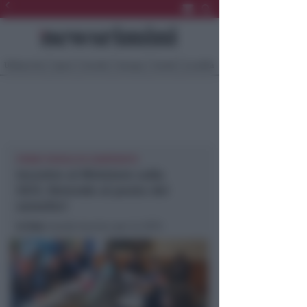
Ultima Ora
Sport
Sociale
Europa
Eventi
Località
PRIMO TAVOLO DI CONFRONTO
Incontro al Ministero sulla
SS72. Rotonde al posto dei
semofori
In foto
: tavolo tecnico per la SP72