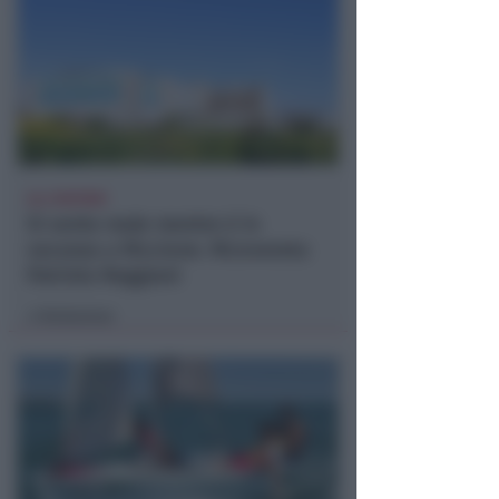
ALL'INFERMI
Si sente male mentre è in
vacanza a Riccione. Ricoverata
Patrizia Reggiani
Redazione
di