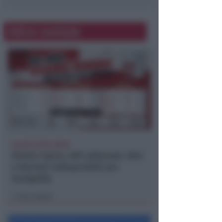
Altre notizie
CALCIO ECCELLENZA
Rimini Calcio: 509 abbonati. Nisi
e Bertani indisponibili per
Senigallia
Icaro Sport
di