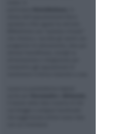
nuove. In
particolare
RiminiWellness
, in
attesa dell’appuntamento fisico
spostato a fine agosto ha attivato
#RWatHome una “palestra virtuale”
che chiama a raccolta gli utenti con
programmi di allenamento, idee per
attrezzi homefitness, consigli su
alimentazione e integrazione per
consentire agli appassionati di
mantenersi in forma restando a casa.
Lavoro su paiattaforme digitali
anche per
VincenzaOro
e
Abilmente
,
il Salone delle Idee Creative di IEG
con blogger e artigiani handmade
che suggeriscono online nuove idee
con cui cimentarsi.