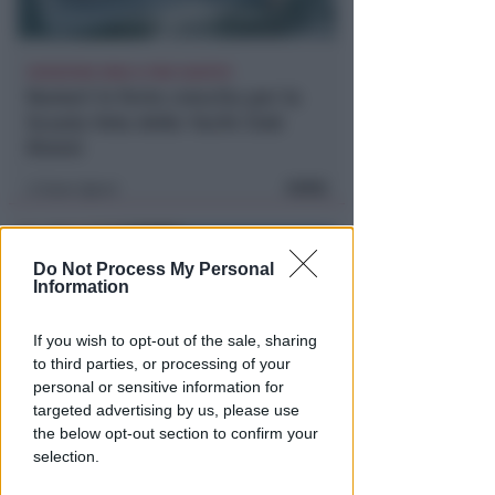
ISCRIZIONI SINO A FINE AGOSTO
Numeri in forte crescita per la
Scuola Vela dello Yacht Club
Rimini
FOTO
Icaro Sport
di
Do Not Process My Personal
Information
If you wish to opt-out of the sale, sharing
to third parties, or processing of your
personal or sensitive information for
targeted advertising by us, please use
the below opt-out section to confirm your
BOLOGNESE E NON SOLO
selection.
Controlli nelle colonie
abbandonate: due denunce per