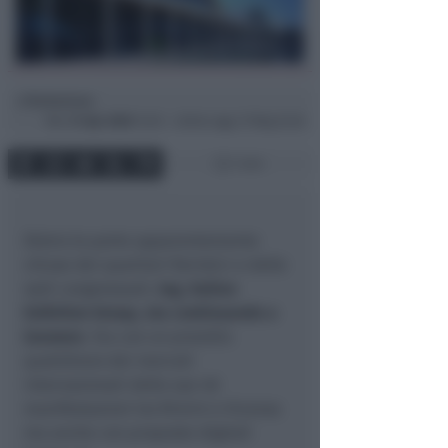
Redazione
di
Mar
21 Apr 2020
12:02 ~ ultimo agg. 27 Mag 22:26
1 min
Dietro le porte apparentemente
chiuse dei quartieri fieristici e delle
sedi congressuali,
Ieg, Italian
Exibition Group, sta continuando a
lavorare
. Sia con un presidio
quotidiano dei mercati
internazionali delle sue 48
manifestazioni tra Rimini e Vicenza
ma anche con proposte digitali