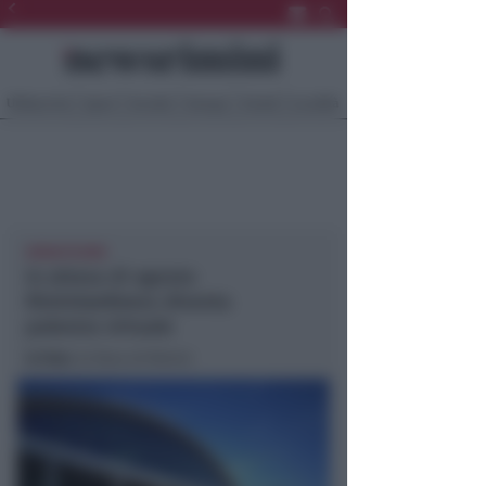
Ultima Ora
Sport
Sociale
Europa
Eventi
Località
#RWATHOME
In attesa di agosto
Riminiwellness diventa
palestra virtuale
In foto
: la fiera di Rimini