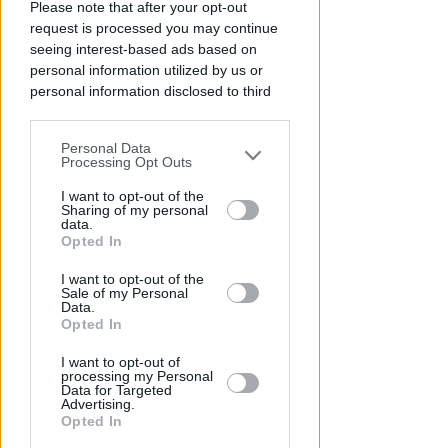
Please note that after your opt-out
invasione arbitraria
request is processed you may continue
seeing interest-based ads based on
Redazione
di
personal information utilized by us or
personal information disclosed to third
parties prior to your opt-out.
Personal Data
You may separately opt-out of the further
Processing Opt Outs
disclosure of your personal information
by third parties on the IAB’s list of
I want to opt-out of the
Sharing of my personal
downstream participants.
data.
Opted In
This information may also be disclosed
I want to opt-out of the
by us to third parties on the IAB’s List of
LUNEDÌ 10 AGOSTO
Sale of my Personal
Downstream Participants that may
Processo alla Repubblica
Data.
further disclose it to other third parties.
Opted In
Italiana: ha mantenuto le sue
promesse?
I want to opt-out of
processing my Personal
Data for Targeted
Redazione
di
Advertising.
Opted In