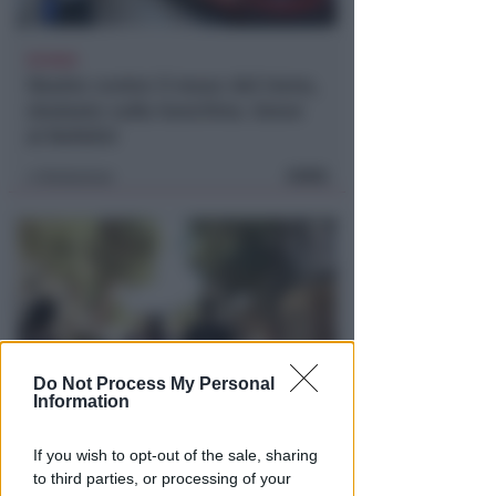
RITARDI
Sbatte contro il muso del treno,
sbalzato sulla banchina. Grave
al Bufalini
FOTO
Redazione
di
Do Not Process My Personal
Information
DOPO I RECENTI FATTI
Sicurezza a Riccione. Azione: si
If you wish to opt-out of the sale, sharing
è scelto di negare i problemi e
to third parties, or processing of your