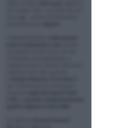
quota 121.220,
4.394 in più
rispetto a
ieri. Questi i dati – accertati alle ore
12 di oggi – relativi all’andamento
dell’epidemia in
regione
.
Complessivamente,
9.166
persone
sono in isolamento a casa
, poiché
presentano sintomi lievi, che non
richiedono cure ospedaliere, o
risultano prive di sintomi (118 in più
rispetto a ieri). 296 i pazienti
in
terapia intensiva: 13 in meno
di
ieri. E diminuiscono anche quelli
ricoverati
negli altri reparti Covid
(-96).
Le
persone complessivamente
guarite salgono a 5.635
(+289).
Si registrano
62 nuovi decessi:
30
uomini e
32
donne.