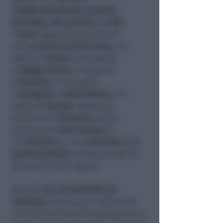
C
omplessivamente in Emilia-
Romagna sono arrivati a
2.965
.
I
nuovi
riguardano 9 residenti
nella
provincia di Piacenza
, 9 in
quella di
Parma
, 10 in quella
di
Reggio Emilia
, 9 in quella
di
Modena
, 14 in quella
di
Bologna
(1
nell’imolese),
2 in
quella di
Ferrara
, nessuno in
provincia di
Ravenna, 4
nella
provincia di
Forlì-Cesena
(2
nel
forlivese
e 2 nel
cesenate
),
5 in
quella di
Rimini
; nessundecesso di
persone di fuori regione.
Questi
i casi di positività sul
territorio
, che invece si riferiscono
non alla provincia di residenza ma a