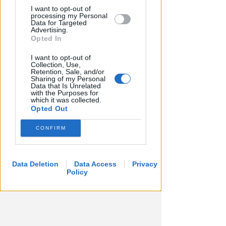
I want to opt-out of
processing my Personal
Data for Targeted
Advertising.
Opted In
I want to opt-out of
Collection, Use,
Retention, Sale, and/or
Sharing of my Personal
DI NUOVO ACCESSIBILE DA MAGGIO
Data that Is Unrelated
Il Bosco delle Grazie: a
with the Purposes for
which it was collected.
Covignano un luogo per
Opted Out
rifugiarsi nella natura
CONFIRM
Redazione
di
Data Deletion
Data Access
Privacy
Policy