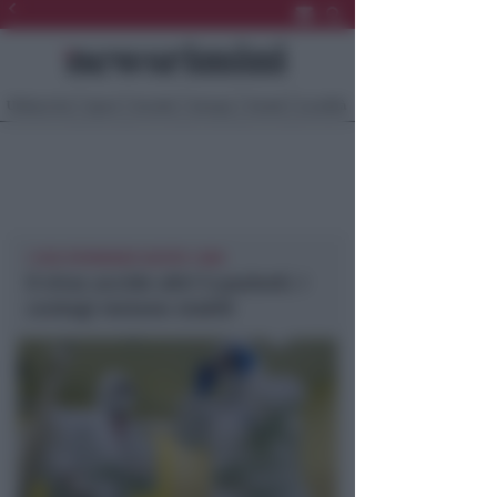
Ultima Ora
Sport
Sociale
Europa
Eventi
Località
I CASI SFONDANO QUOTA 1.800
Il virus uccide altri 5 pazienti. I
contagi restano stabili