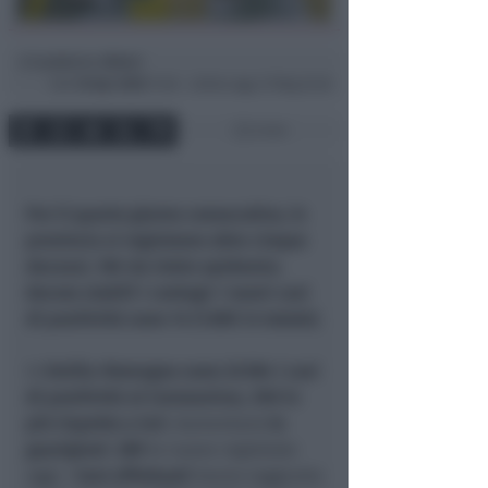
Lamberto Abbati
di
Sab
18 Apr 2020
17:48 ~ ultimo agg. 27 Mag 22:26
2 min
Per il quarto giorno consecutivo, in
provincia si registrano altre cinque
decessi, 165 da inizio epidemia.
Ancora stabili i contagi: i nuovi casi
di positività sono 14 (1.805 in totale).
In
Emilia-Romagna
sono 22.184 i casi
di positività al Coronavirus, 350 in
più rispetto a ieri.
Aumentano
le
guarigioni
:
289
le nuove registrate
oggi. I
test effettuati
hanno raggiunto