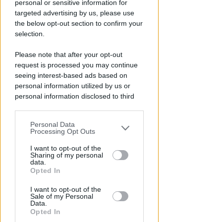
personal or sensitive information for
non affrontarli
targeted advertising by us, please use
the below opt-out section to confirm your
Redazione
di
selection.
Please note that after your opt-out
request is processed you may continue
seeing interest-based ads based on
personal information utilized by us or
personal information disclosed to third
parties prior to your opt-out.
Personal Data
You may separately opt-out of the further
Processing Opt Outs
CALDO E CIELO SERENO
disclosure of your personal information
Meteo: per la settimana di
by third parties on the IAB’s list of
I want to opt-out of the
Sharing of my personal
ferragosto poche novità
downstream participants.
data.
all'orizzonte
Opted In
This information may also be disclosed
Redazione
I want to opt-out of the
di
by us to third parties on the IAB’s List of
Sale of my Personal
Downstream Participants that may
Data.
further disclose it to other third parties.
Opted In