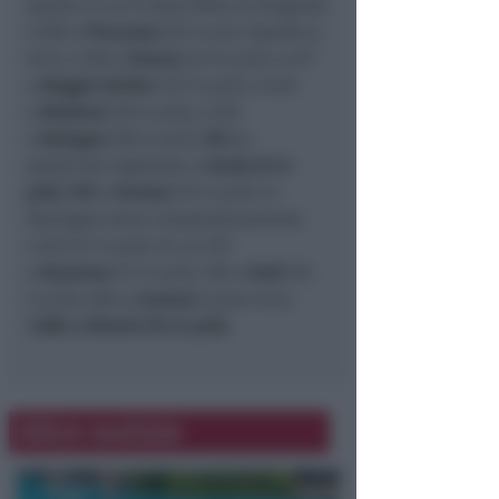
quella in cui è stata fatta la diagnosi:
3.299 a
Piacenza
(25 in più rispetto a
ieri), 2.768 a
Parma
(43 in più), 4.217
a
Reggio Emilia
(127 in più), 3.340
a
Modena
(39 in più), 3.325
a
Bologna
(58 in più),
354
le
positività registrate a
Imola
(2 in
più),
759
a
Ferrara
(15 in più). In
Romagna sono complessivamente
4.122 (41 in più), di cui 921
a
Ravenna
(11 in più), 796 a
Forlì
(16
in più), 600 a
Cesena
(come ieri),
1.805 a Rimini (14 in più).
Altre notizie