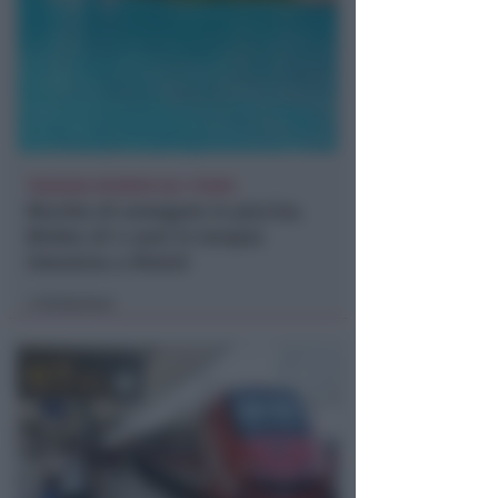
TRAGEDIA SFIORATA SUL TITANO
Rischia di annegare in piscina.
Bimbo di 4 anni in terapia
intensiva a Rimini
Redazione
di