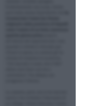
lamette”
, avrebbe spiegato.
Evidentemente una scusa, intuita
però dalla stessa dipendente che
ha
riconosciuto l’uomo (un 51enne
originario della provincia di Napoli)
come l’autore di un furto commesso
qualche giorno prima
proprio
all’interno del supermercato. Così,
quando il cliente è ritornato per
ritirare la spesa, la cassiera gli ha
chiesto di mostrare lo scontrino.
“L’ho lasciato in auto, non ti fidi?
Allora vieni fuori con me a
controllare”
, l’ha sfidata con
arroganza il 51enne.
La cassiera, però, non lo ha lasciato
uscire e ha richiesto l’intervento di
un collega. Vistosi bloccato, l’uomo