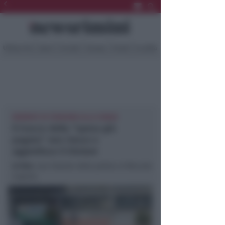
Ultima Ora
Sport
Sociale
Europa
Eventi
Località
MOMENTI DI TENSIONE ALLA CONAD
Il trucco della “spesa già
pagata” non riesce e
aggredisce il titolare
In foto
: una Volante della polizia al Mercato
Coperto