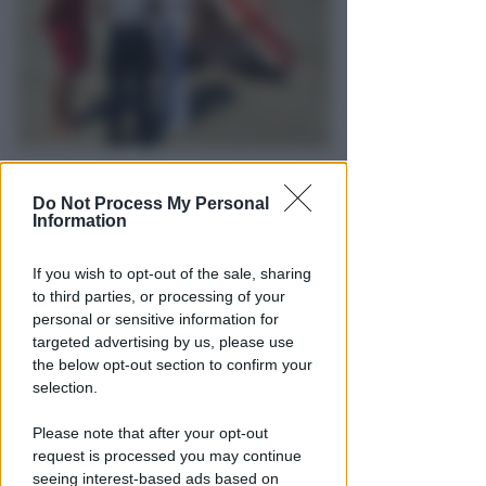
DRAMMA IN MARE
Stroncato in acqua da un
Do Not Process My Personal
Information
malore, turista 65enne perde la
vita a Riccione
If you wish to opt-out of the sale, sharing
Lamberto Abbati
di
to third parties, or processing of your
personal or sensitive information for
targeted advertising by us, please use
the below opt-out section to confirm your
selection.
Please note that after your opt-out
request is processed you may continue
seeing interest-based ads based on