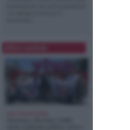
presentazione alla polizia giudiziaria
con obbligo di firma per il
partenopeo.
Altre notizie
DOPO I RECENTI EPISODI
Sicurezza a Riccione. Il M5S:
serve confronto politico serio e