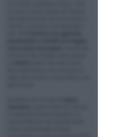
ha iniziato a sbraitare contro i due.
La scena è stata notata dal titolare
del supermercato che ha invitato il
cliente a calmarsi e ad abbassare i
toni. Ma
il 51enne lo ha aggredito
prendendolo a schiaffi ed è fuggito
con la spesa non pagata
. Immediato
l’allarme alla centrale della polizia.
Le
Volanti
, grazie alla descrizione
fisica dell’uomo e alla direzione di
fuga, sono riuscite a intercettarlo nel
giro di poco.
Arrestato con l’accusa di
rapina
impropria
, questa mattina il 51enne
è comparso davanti al giudice in
videoconferenza nel rispetto delle
misure anticontagio. Arresto
convalidato e misura cautelare della