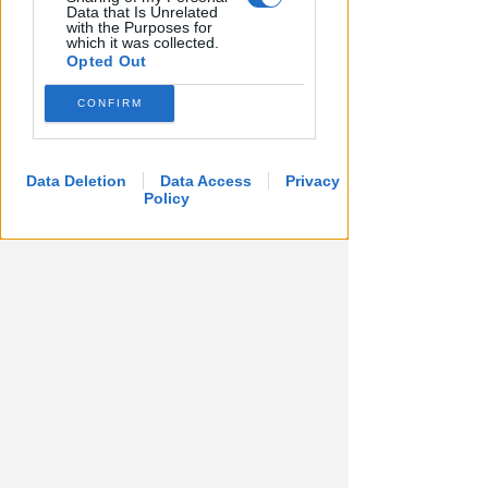
affrontare per l'aeroporto
Data that Is Unrelated
with the Purposes for
which it was collected.
Andrea Polazzi
di
Opted Out
CONFIRM
Data Deletion
Data Access
Privacy
Policy