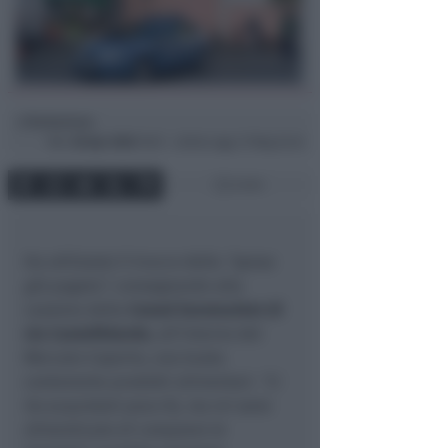
Redazione
di
Mar
28 Apr 2020
16:51 ~ ultimo agg. 27 Mag 22:42
2 min
Ha utilizzato il trucco della
“spesa
già pagata”
, consegnando alla
cassiera della
Conad Euromarket di
via Castelfidardo
, all’interno del
Mercato Coperto, una busta
contenente prodotti alimentari.
“Li
ho acquistati poco fa, ma mi sono
dimenticato di comprare le