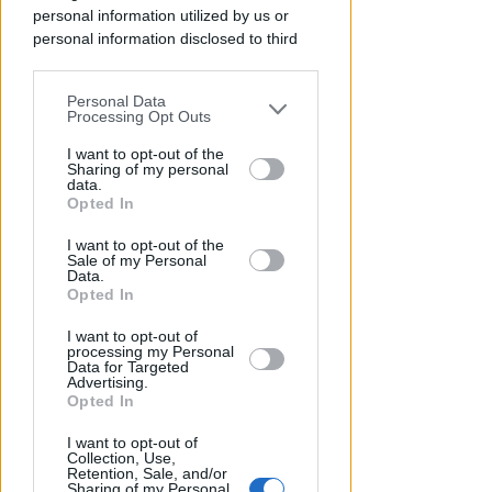
personal information utilized by us or
personal information disclosed to third
I GENITORI ORIGINARI DI RIMINI
parties prior to your opt-out.
Muore a 19 anni Tommaso
Personal Data
Ugolini, nipote della consigliera
You may separately opt-out of the further
Processing Opt Outs
regionale
disclosure of your personal information
by third parties on the IAB’s list of
I want to opt-out of the
Sharing of my personal
Redazione
di
downstream participants.
data.
Opted In
This information may also be disclosed
I want to opt-out of the
by us to third parties on the IAB’s List of
Sale of my Personal
Downstream Participants that may
Data.
further disclose it to other third parties.
Opted In
I want to opt-out of
processing my Personal
Data for Targeted
Advertising.
Opted In
UN 2026 SPARTIACQUE
I want to opt-out of
Un semestre in crescita.
Collection, Use,
Presente, futuro e "nodi" da
Retention, Sale, and/or
Sharing of my Personal