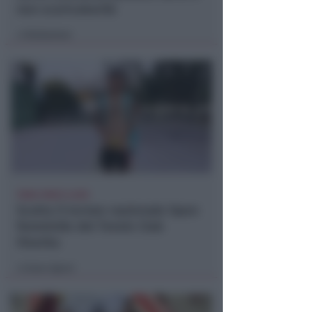
non scaricabarile
Redazione
di
TANA VINCE A JESI
Scatta il torneo nazionale Open
femminile del Tennis Club
Viserba
Icaro Sport
di