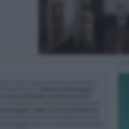
Gio
1
ito a Firenze un’opera di grande valore storico-
a Città di Rimini: il
Ritratto di Michelangelo,
 in bronzo attribuita a Daniele da Volterra
.
al 15 febbraio fino al 19 giugno (inaugurazione 14
“Michelangelo: l’effigie in bronzo di Daniele da
dell’Accademia di Firenze, prestigiosa istituzione
de del maggior numero di sculture di Michelangelo