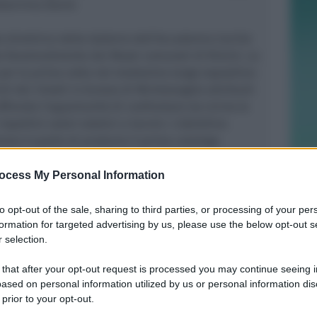
leberrimo David.
la direttrice della Galleria dell’Accademia Cecilie
ta favorevolmente dai Musei comunali di Rimini. La
 per la prima volta nel medesimo luogo espositivo
chi dei ritratti in bronzo di Michelangelo attribuiti
offrendo l’opportunità di confrontare da vicino le
ispettivi valori estetici e tecnici. L’obiettivo
ione è quello di produrre il primo catalogo
 bronzo attribuiti a Daniele da Volterra.
ocess My Personal Information
o le ricerche e i risultati delle indagini
ive finora eseguite, fornendo uno strumento
to opt-out of the sale, sharing to third parties, or processing of your per
formation for targeted advertising by us, please use the below opt-out s
tudi del settore. L’alto profilo scientifico del
 selection.
’Amministrazione Comunale di Rimini – che si
i maggiori esperti nel campo dell’arte e della
 that after your opt-out request is processed you may continue seeing i
l Cinquecento, rappresenta un importante
ased on personal information utilized by us or personal information dis
ore storico e artistico del patrimonio museale
 prior to your opt-out.