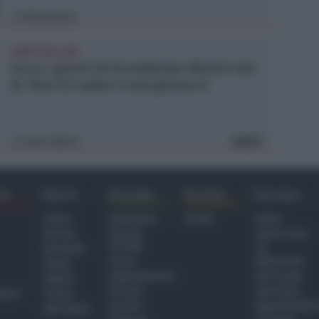
Redazione
di
CRER FIGC LND
Ecco i gironi di Eccellenza: Rimini nel
B, l'Ars Et Labor è nel girone A
Icaro Sport
VIDEO
di
ra
Sport
Sociale
Eventi
Europa
Calcio
Redazione
Eventi
Home
Basket
Perché
Fake & Fact
Sociale
Baseball
TG
Focus
Newsroom
Volley
Appuntamenti
GR Europa
Motori
Dossier
Interviste
hiesa
Tennis
Servizi
Approfondime
Altri Sport