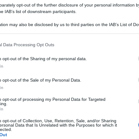
rately opt-out of the further disclosure of your personal information by
he IAB’s list of downstream participants.
e due istituzioni museali e la competente
gia, Belle Arti e Paesaggio per le province di
tion may also be disclosed by us to third parties on the IAB’s List of 
 Rimini, ha favorito, oltre all’approfondimento
 that may further disclose it to other third parties.
grazie a innovativi metodi di indagine, la
estauro.
l Data Processing Opt Outs
o opt-out of the Sharing of my personal data.
In
o opt-out of the Sale of my Personal Data.
LIETO FINE
In
13enne scompare a riva, ricerche in
mare e via terra. Ritrovato sano e
to opt-out of processing my Personal Data for Targeted
ing.
salvo
In
Me
o opt-out of Collection, Use, Retention, Sale, and/or Sharing
LEGGI
Lamberto Abbati
di
ersonal Data that Is Unrelated with the Purposes for which it
lected.
Out
DUE INFERMIERE INDAGATE