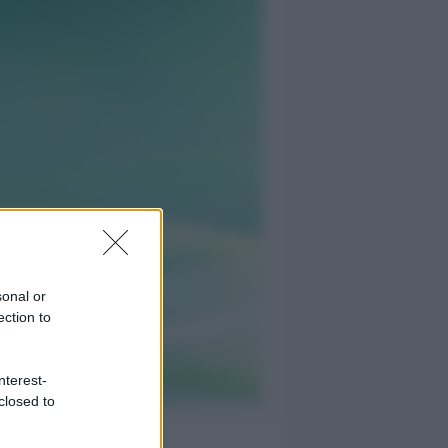
sonal or
ection to
nterest-
closed to