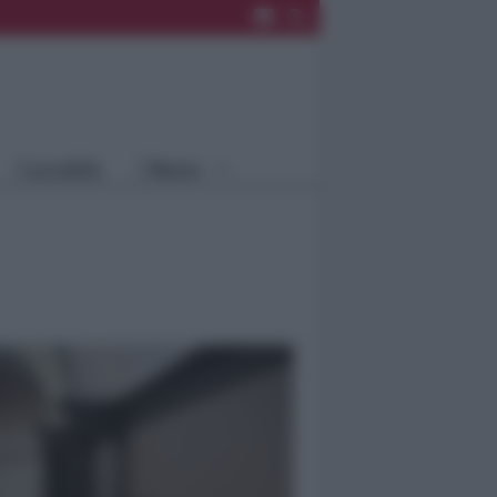
Rimini
Blog
Riccione
Speciali
Santarcangelo
Fiera
Bellaria Igea
Agrinet
M.
Cattolica
Misano
Località
Menu
Coriano
Rimini
Blog
Riccione
Speciali
Santarcangelo
Fiera
Bellaria Igea M.
Agrinet
Cattolica
Misano
Coriano