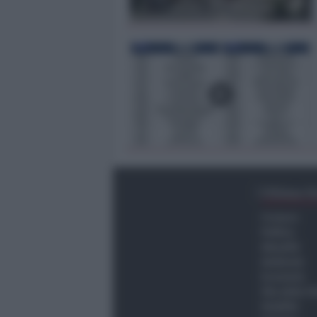
Ultima O
Cronaca
Politica
Attualità
Ambiente
Economia
Vita della C
Viabilità