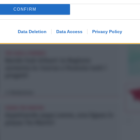
Perde un testicolo dopo l'attesa in
CONFIRM
pronto soccorso, ma non c'è nesso
causale
Data Deletion
Data Access
Privacy Policy
Lamberto Abbati
di
TRE QUELLI RIMINESI
Bando hub Urbani: la Regione
aumenta le risorse e finanzia tutti i
progetti
Redazione
di
PIAZZA TRE MARTIRI
Aspettando papa Leone, una ligaza in
piazza Tre Martiri