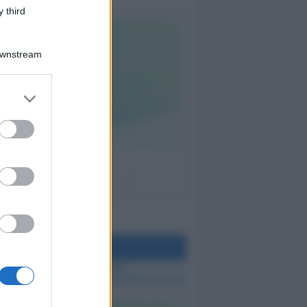
 third
Downstream
teo Rimini
 TUTTE LE NOTIZIE SUL METEO