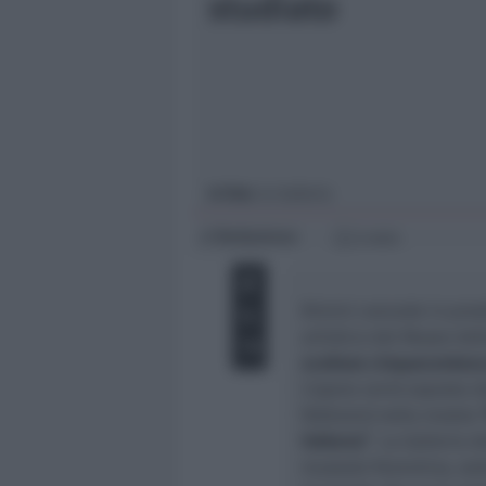
studiato
Giovani
Università
In foto
: la Galleria
Redazione
di
2 min
Rimini concede in prest
artistico del Museo dell
scultura cinquecentesca
L’opera verrà esposta d
febbraio) nella mostra
Volterra”
. La Galleria 
museale fiorentina, se