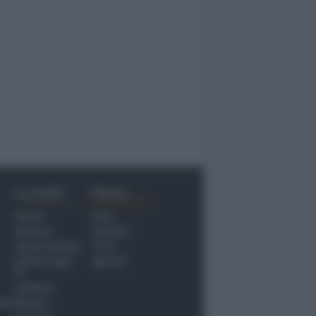
Località
Menu
Rimini
Blog
Riccione
Speciali
Santarcangelo
Fiera
Bellaria Igea
Agrinet
M.
Cattolica
nti
Misano