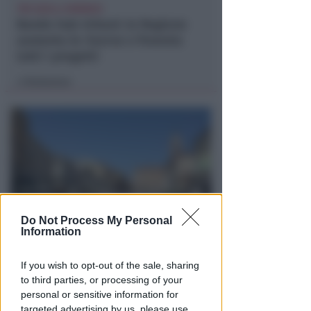
TRE QUELLI RIMINESI
Bando hub Urbani: la Regione
aumenta le risorse e finanzia
tutti i progetti
Redazione
di
Do Not Process My Personal
Information
PIAZZA TRE MARTIRI
Aspettando papa Leone, una
If you wish to opt-out of the sale, sharing
ligaza in piazza Tre Martiri
to third parties, or processing of your
personal or sensitive information for
Redazione
di
targeted advertising by us, please use