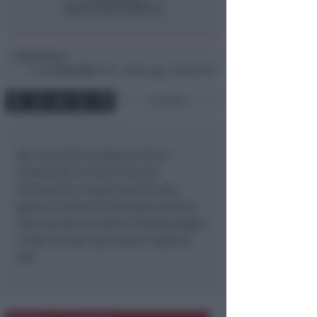
Redazione
di
Lun
21 Mar 2005
12:19 ~ ultimo agg. 11 Mag 04:38
1 min
Nei controlli di sabato notte, i
carabinieri di Rimini hanno
denunciato cinque persone per
guida in stato di ebbrezza alcolica.
Una denuncia anche a Santacangelo.
I tassi rilevati sono stati in genere
alti.