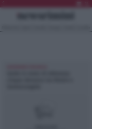
Ultima Ora
Sport
Sociale
Europa
Eventi
Località
NEWSRIMINI PROVINCIA
Guida in stato di ebbrezza:
cinque denunce tra Rimini e
Santarcangelo