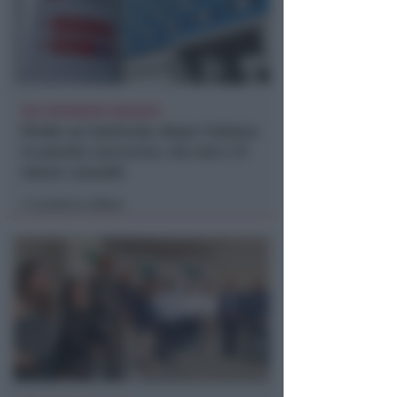
DUE INFERMIERE INDAGATE
Perde un testicolo dopo l'attesa
in pronto soccorso, ma non c'è
nesso causale
Lamberto Abbati
di