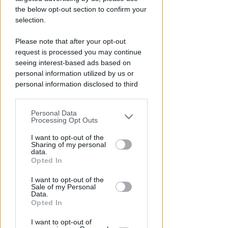
the below opt-out section to confirm your
selection.
Please note that after your opt-out
request is processed you may continue
seeing interest-based ads based on
personal information utilized by us or
personal information disclosed to third
parties prior to your opt-out.
COSTO DI 392 MILA EURO
Personal Data
You may separately opt-out of the further
San Giuliano: ok al progetto per
Processing Opt Outs
disclosure of your personal information
il nuovo capanno e la
by third parties on the IAB’s list of
I want to opt-out of the
passeggiata sul fiume
Sharing of my personal
downstream participants.
data.
Opted In
Redazione
di
This information may also be disclosed
I want to opt-out of the
by us to third parties on the IAB’s List of
Sale of my Personal
Downstream Participants that may
Data.
further disclose it to other third parties.
Opted In
I want to opt-out of