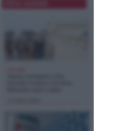
Altre notizie
LIETO FINE
13enne scompare a riva,
ricerche in mare e via terra.
Ritrovato sano e salvo
Lamberto Abbati
di