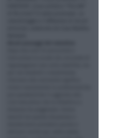
EINSTEIN”, Liceo artistico “FELLINI”
di Riccione”) è stato promosso un
volantinaggio e l’affissione di alcuni
striscioni, sostenuto da Casa Madiba
Network.
Alcuni passaggi del volantino:
Dopo due anni di precarietà e
insicurezza la scuola sta cercando di
riguadagnare una certa stabilità, ma
per noi studenti e studentesse
ritornare alla normalità significa
vivere nuovamente le problematiche
pre-pandemiche in aggiunta alla
crisi educativa che la didattica a
distanza ha peggiorato. Siamo
stanchi da questa situazione e
desideriamo prendere parola e
attivarci anche qui, nella nostra