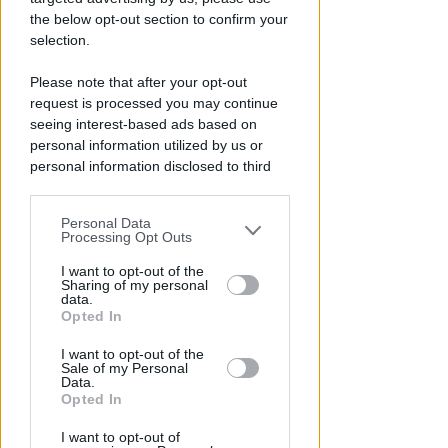
the below opt-out section to confirm your
Redazione
di
selection.
Please note that after your opt-out
request is processed you may continue
seeing interest-based ads based on
personal information utilized by us or
personal information disclosed to third
parties prior to your opt-out.
Personal Data
You may separately opt-out of the further
Processing Opt Outs
disclosure of your personal information
PIAZZA TRE MARTIRI
by third parties on the IAB’s list of
I want to opt-out of the
Aspettando papa Leone, una
Sharing of my personal
downstream participants.
data.
ligaza in piazza Tre Martiri
Opted In
This information may also be disclosed
Redazione
di
I want to opt-out of the
by us to third parties on the IAB’s List of
Sale of my Personal
Downstream Participants that may
Data.
further disclose it to other third parties.
Opted In
I want to opt-out of