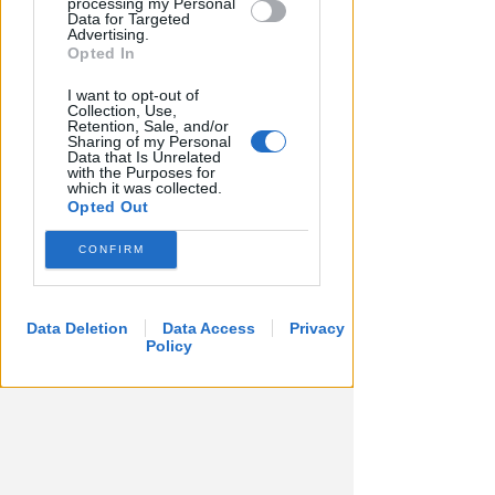
processing my Personal
Data for Targeted
Advertising.
Opted In
I want to opt-out of
Collection, Use,
Retention, Sale, and/or
COSTO DI 392 MILA EURO
Sharing of my Personal
Data that Is Unrelated
San Giuliano: ok al progetto per
with the Purposes for
il nuovo capanno e la
which it was collected.
Opted Out
passeggiata sul fiume
CONFIRM
Redazione
di
Data Deletion
Data Access
Privacy
Policy