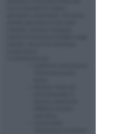
provincia. Lo facciamo anche alla
luce di due fatti di cronaca
gravissimi e drammatici, che hanno
portato alla morte di due nostri
coetanei, Lorenzo e Giuseppe,
mentre si trovavano a svolgere stage
durante i percorsi di alternanza
scuola-lavoro.
Ci mobilitiamo per:
modificare radicalmente
l’alternanza scuola-
lavoro
sfruttare i fondi del
Piano Nazionale di
Ripresa e Resilienza
(PNRR) in maniera
costruttiva
rinnovo delle
infrastrutture necessario