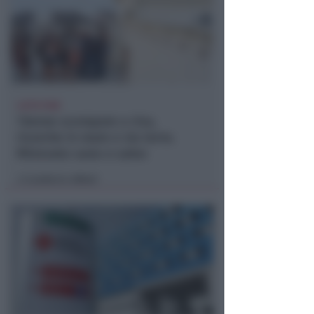
LIETO FINE
13enne scompare a riva,
ricerche in mare e via terra.
Ritrovato sano e salvo
Lamberto Abbati
di