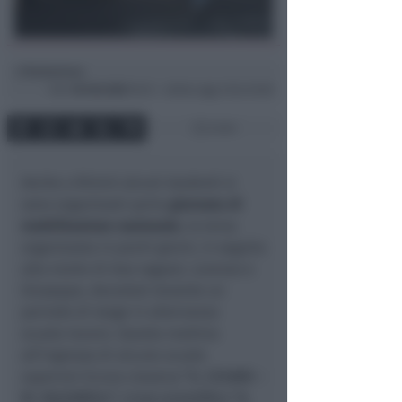
Redazione
di
Ven
18 Feb 2022
16:13 ~ ultimo agg. 6 Giu 03:56
2 min
Anche a Rimini alcuni studenti si
sono organizzati perla
giornata di
mobilitazione nazionale
, la terza
organizzata in pochi giorni, in seguito
alla morte di due ragazzi, Lorenzo e
Giuseppe, deceduti durante un
periodo di stage in alternanza
scuola-lavoro. Questa mattina
all’ingresso di alcune scuole
superiori (Liceo classic
o “G. CESARE –
M. VALGIMIGLI”, Liceo scientifico “A.