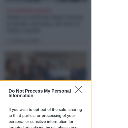
DUE INFERMIERE INDAGATE
Perde un testicolo dopo l'attesa
in pronto soccorso, ma non c'è
nesso causale
Lamberto Abbati
di
Do Not Process My Personal
Information
TRE QUELLI RIMINESI
If you wish to opt-out of the sale, sharing
Bando hub Urbani: la Regione
to third parties, or processing of your
aumenta le risorse e finanzia
personal or sensitive information for
tutti i progetti
targeted advertising by us, please use