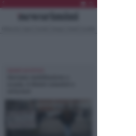
Ultima Ora
Sport
Sociale
Europa
Eventi
Località
DAVANTI AD ISTITUTI
Giornata mobilitazione a
scuola. A Rimini volantini e
striscioni