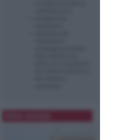
a rendere la scuola un
ambiente sicuro
protagonismo
studentesco
attenzione alle
ripercussioni
psicologiche prodotte
dalla sindemia ma
anche una rivalutazione
del sistema scolastico e
dei metodi di
valutazione
Altre notizie