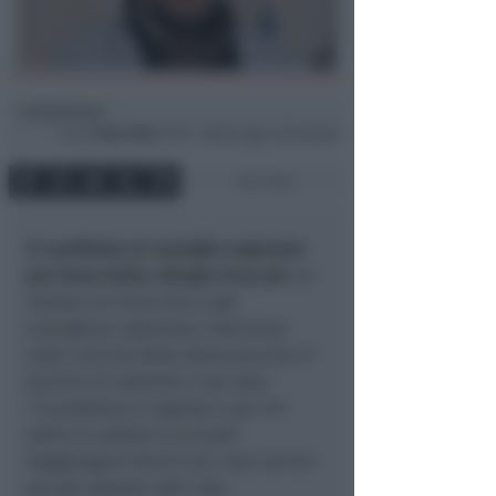
Redazione
di
Lun
11 Nov 2024
17:19 ~ ultimo agg. 2 Giu 00:30
4 min
Il candidato al consiglio regionale
per Forza Italia, Giorgio Pruccoli
, ex
sindaco di Verucchio e già
consigliere regionale, interviene
sulle criticità della Valmarecchia in
termini di viabilità e non solo.
“Il problema è urgente e per chi
abita la vallata è arcinoto.
Raggiungere Rimini ed i suoi servizi
per gli abitanti dell’ alta