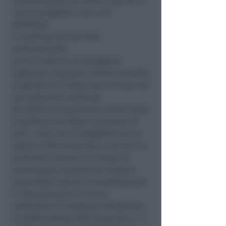
interlocuzione con A.N.A.S. per far sì
che un progetto ci sia e sia
definitivo.
E condiviso dai territori,
unitariamente.
Ecco il ruolo di un Consigliere
regionale, lavorare a stretto contatto
di gomito coi Sindaci per arrivare ad
una soluzione condivisa.
Da ultimo un rammarico. Senza avere
la pretesa che fosse la panacea di
tutti i mali, ma è innegabile che un
tappo a Villa Verucchio ci sia ed è in
aumento in termini di minuti di
percorrenza. Quando ero Sindaco
avevo fatto inserire in pianificazione
l’ interramento di circa un
chilometro di strada per fluidificare
il traffico dentro Villa Verucchio. C’ è