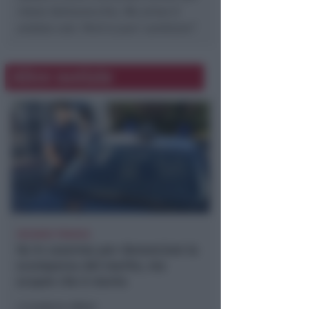
intera Valmarecchia. Ma ormai è
andata così. Però si puo’ cambiare”.
Altre notizie
VACANZA TRAGICA
Va in caserma per denunciare la
scomparsa del marito, ma
scopre che è morto
Lamberto Abbati
di