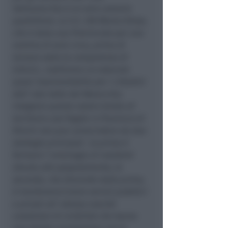
Valmarecchia è un vero calvario
quotidiano. La S.S. 258 Marecchiese,
che è stata una Provinciale per una
ventina di anni circa, prima di
tornare sotto la competenza di
A.N.A.S., costituisce un ostacolo
quasi insormontabile per i cittadini
dell’ alta Valle del Marecchia.
Integrare questo nostro lembo di
territorio così fragile in Provincia di
Rimini non puo’ prescindere da due
strategie principali : la prima è
fermare l’ emorragia di residenti
dovuta allo spopolamento, la
seconda, che discende dalla prima,
è mantenere/creare servizi pubblici
e privati all’ altezza nonchè
condizioni di vivibilità che hanno