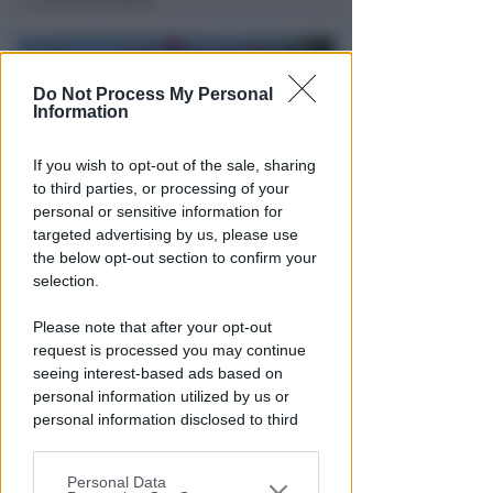
Do Not Process My Personal
Information
If you wish to opt-out of the sale, sharing
to third parties, or processing of your
personal or sensitive information for
targeted advertising by us, please use
DOPO I RECENTI EPISODI
the below opt-out section to confirm your
Sicurezza a Riccione. Il M5S:
selection.
serve confronto politico serio e
non scaricabarile
Please note that after your opt-out
request is processed you may continue
Redazione
di
seeing interest-based ads based on
personal information utilized by us or
personal information disclosed to third
parties prior to your opt-out.
Personal Data
You may separately opt-out of the further