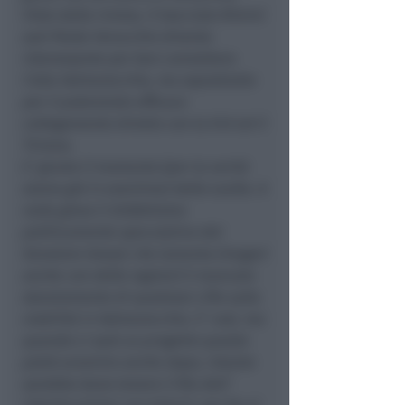
Visto dalla riviera, il tracciato Rimini
sud-Ponte Verucchio diventa
interessante per ben connettere
l’alta Valmarecchia, ma soprattutto
per il potenziale efficace
collegamento diretto con la E45 ed il
Tirreno.
E’ giunto il momento (per la verità
siamo già in overtime) delle scelte. A
nulla giova il disfattismo
politicamente speculativo del
Senatore Gnassi che lamenta (magari
anche con delle ragioni) il mancato
stanziamento di qualsiasi cifra sulla
viabilità in Valmarecchia. E’ così, ma
quando ci sarà un progetto questo
potrà avvenire anche dopo, intanto
sarebbe bene tenere il filo dell’