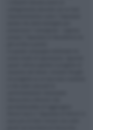
I cittadini devono avere un
collegamento decente con un hub
importantissimo come l’ Ospedale
(posto che della battaglia per
preservare l’ emergenza – urgenza
presso l’ Ospedale di Novafeltria ho
già scritto a parte).
In questa campagna elettorale ho
avuto modo di apprezzare, riguardo
quest’ ultimo aspetto il progetto di
massima del Geom. Corrado Flenghi.
Un progetto su un tracciato credibile
e che vede concordi le
amministrazioni interessate
(Verucchio e Rimini). Che
permetterebbe di raggiungere
Rimini Sud e l’ Ospedale di Rimini in
poco piu di dieci minuti una volta
giunti nel territorio di Verucchio.