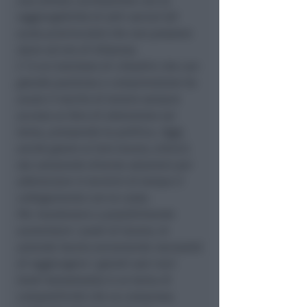
una stretta correlazione con la
raggiungibilità di altri servizi (di
scala provinciale) che non possono
stare ad ore di distanza.
C’ è un Comitato di cittadini che con
grande pazienza e comprensione ha
avuto il merito di tenere sempre
acceso un faro di attenzione sul
tema, pressando la politica. Oggi,
anche grazie al loro lavoro, A.N.A.S.
sta valutando diverse soluzioni per
abbreviare in termini di tempo il
collegamento con la costa.
Per mantenere e possibilmente
aumentare i posti di lavoro, le
aziende hanno ovviamente necessità
di raggiungere i grandi assi viari
(vedi Autostrada); è un tema di
competitività che va compreso.