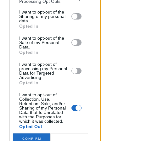
Processing Opt Outs
disclosure of your personal information
by third parties on the IAB’s list of
I want to opt-out of the
Sharing of my personal
downstream participants.
data.
Opted In
This information may also be disclosed
DRAMMA IN MARE
I want to opt-out of the
by us to third parties on the IAB’s List of
Stroncato in acqua da un
Sale of my Personal
Downstream Participants that may
Data.
malore, turista 65enne perde la
further disclose it to other third parties.
Opted In
vita a Riccione
I want to opt-out of
processing my Personal
Lamberto Abbati
di
Data for Targeted
Advertising.
Opted In
I want to opt-out of
Collection, Use,
Retention, Sale, and/or
Sharing of my Personal
Data that Is Unrelated
with the Purposes for
which it was collected.
Opted Out
CONFIRM