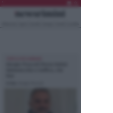
Ultima Ora
Sport
Sociale
Europa
Eventi
Località
'PERÒ SI PUÒ CAMBIARE'
Giorgio Pruccoli (Forza Italia):
Valmarecchia e traffico, che
fare
In foto
: Giorgio Pruccoli