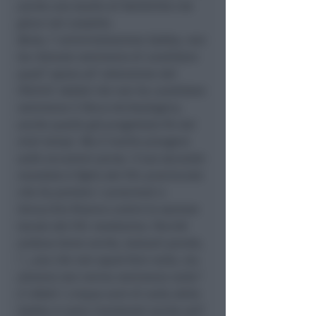
anche uno studio di fattibilità che
giace nel cassetto.
Bene, l’ amministrazione Sabba, non
ha ritenuto nemmeno di candidare
quell’ opera all’ attenzione del
P.N.R.R. Vabbè che non ha candidato
nemmeno il Parco Archeologico,
anche quello già progettato fin dai
miei tempi. Ma è inutile piangere
sulle occasioni perse. Il suo secondo
mandato è figlio del P.D. provinciale
che ha portato i carrarmati a
Verucchio financo contro la sezione
locale del P.D. medesimo. Perchè
andava bene anche, testuali parole,
“….una che non saprà fare nulla, ma
almeno non rovina nemmeno nulla”.
E infatti i cinque anni di nulla della
Sabba si sono riverberati anche sull’