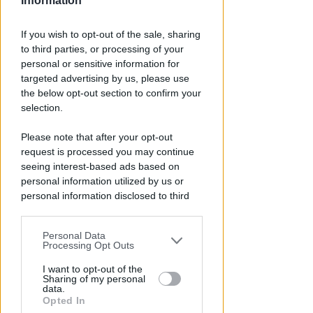
Information
Redazione
di
If you wish to opt-out of the sale, sharing
to third parties, or processing of your
personal or sensitive information for
targeted advertising by us, please use
the below opt-out section to confirm your
selection.
Please note that after your opt-out
request is processed you may continue
seeing interest-based ads based on
PIAZZA TRE MARTIRI
personal information utilized by us or
Aspettando papa Leone, una
personal information disclosed to third
ligaza in piazza Tre Martiri
parties prior to your opt-out.
Redazione
di
Personal Data
You may separately opt-out of the further
Processing Opt Outs
disclosure of your personal information
by third parties on the IAB’s list of
I want to opt-out of the
Sharing of my personal
downstream participants.
data.
Opted In