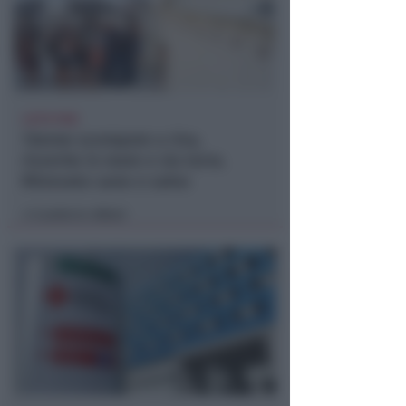
LIETO FINE
13enne scompare a riva,
ricerche in mare e via terra.
Ritrovato sano e salvo
Lamberto Abbati
di