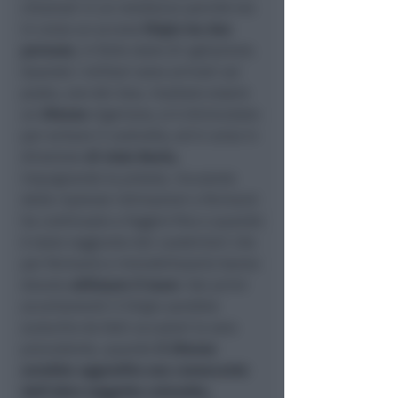
chiamati in un residence perchè era
in corso un acceso
litigio tra due
persone
, in forte stato di agitazione.
Quando i militari sono arrivati sul
posto, uno dei due, risultato essere
un
29enne
nigeriano, si è divincolato
per evitare il controllo, ed è corso in
direzione
di viale Bovio,
impugnando la pistola. Incurante
delle ripetute intimazioni a fermarsi
ha continuato a fuggire fino a quando
è stato raggiunto dai carabinieri che
per fermarlo e immobilizzarlo hanno
dovuto
utilizzare il taser
. Dai primi
accertamenti il litigio sarebbe
scaturito da fatti accaduti la sera
precedente, quando
il 29enne
avrebbe aggredito una conoscente
dell’altro soggetto coinvolto,