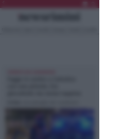
Ultima Ora
Sport
Sociale
Europa
Eventi
Località
FERMATO DAI CARABINIERI
Fugge in centro a Cattolica
con una pistola. Era
giocattolo ma senza tappino
In foto
: una pattuglia dei carabinieri