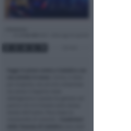
Redazione
di
Ven
27 Giu 2025
10:09 ~ ultimo agg. 30 Lug 03:02
2 min
Fugge in pieno centro a Cattolica con
una pistola in mano
. L'arma, è stato
poi scoperto, era ad aria compressa
ma senza il tappino rosso
obbligatorio e questo ha gettato nel
panico chi si è trovato sulla stessa
strada dell'uomo. Poco dopo la
mezzanotte di venerdì, i
Carabinieri
della Tenenza di Cattolica
sono stati