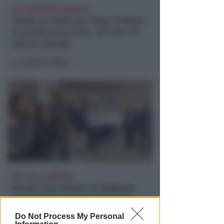
DUE INFERMIERE INDAGATE
Perde un testicolo dopo l'attesa
in pronto soccorso, ma non c'è
nesso causale
Lamberto Abbati
di
TRE QUELLI RIMINESI
Bando hub Urbani: la Regione
aumenta le risorse e finanzia
tutti i progetti
Do Not Process My Personal