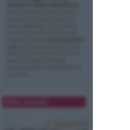
risultato un 27enne sudamericano
.
Anche in quell'occasione aveva la
pistola ad aria compressa, che è
stata sequestrata. L’uomo è stato
denunciato in stato di libertà per
l’ipotesi di reato di
porto abusivo di
arma,
mentre sono ancora in corso
ulteriori accertamenti per chiarire
quanto accaduto e valutare
eventuali ulteriori responsabilità a
suo carico.
Altre notizie