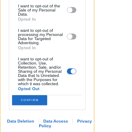
This information may also be disclosed
I want to opt-out of the
by us to third parties on the IAB’s List of
Sale of my Personal
Downstream Participants that may
Data.
further disclose it to other third parties.
Opted In
I want to opt-out of
COSTO DI 392 MILA EURO
processing my Personal
San Giuliano: ok al progetto per
Data for Targeted
Advertising.
il nuovo capanno e la
Opted In
passeggiata sul fiume
I want to opt-out of
Redazione
di
Collection, Use,
Retention, Sale, and/or
Sharing of my Personal
Data that Is Unrelated
with the Purposes for
which it was collected.
Opted Out
CONFIRM
Data Deletion
Data Access
Privacy
Policy