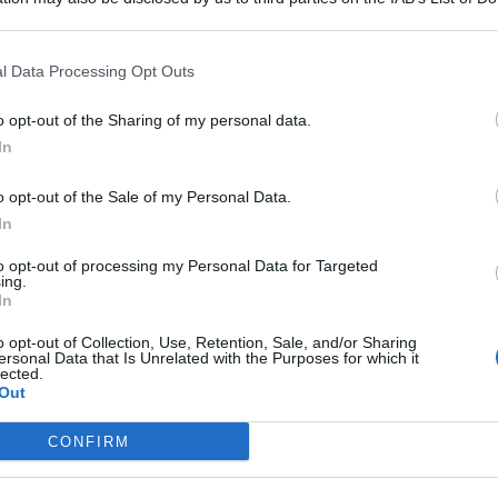
 that may further disclose it to other third parties.
l Data Processing Opt Outs
o opt-out of the Sharing of my personal data.
In
o opt-out of the Sale of my Personal Data.
In
successiva
to opt-out of processing my Personal Data for Targeted
ing.
In
o opt-out of Collection, Use, Retention, Sale, and/or Sharing
ersonal Data that Is Unrelated with the Purposes for which it
lected.
Out
iamme a Raibano (Adriapress)
CONFIRM