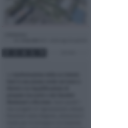
Redazione
di
Mar
10 Giu 2025
16:15 ~ ultimo agg. 26 Lug 02:30
2 min
La
trasformazione della ex Colonia
Enel in una piazza verde sul mare a
Rimini e la riqualificazione di
piazzale Ceccarini e dei Giardini
Montanari a Riccione
. Sono questi i
due progetti di rigenerazione urbana
finanziati dalla Regione, attraverso il
Fondo per lo Sviluppo e la Coesione