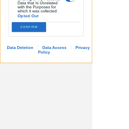
Data that Is Unrelated
with the Purposes for
which it was collected.
Opted Out
CONFIRM
VOLLEY B MASCHILE
Prime Cleaning Riccione: Evis
Data Deletion
Data Access
Privacy
Policy
Dishani confermato
Icaro Sport
di