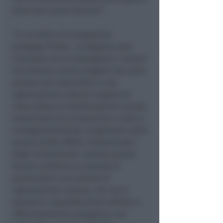
dare loro nuove funzioni
”.
“
In un’ottica di prospettiva
-
prosegue Priolo-
, la Regione sarà
chiamata ad accompagnare i comuni
nel portare avanti progetti che siano
sempre più improntati a una
rigenerazione urbana in grado di
intercettare le trasformazioni sociali,
ambientali ed economiche in atto e,
conseguentemente, di generare sotto
questi profili effetti moltiplicatori
degli investimenti. Intanto questo
bando conferma la volontà di
promuovere una visione di
rigenerazione urbana, che non è
semplice riqualificazione edilizia o
efficientamento energetico, ma