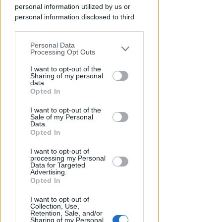
personal information utilized by us or
Lamberto Abbati
di
personal information disclosed to third
parties prior to your opt-out.
Personal Data
You may separately opt-out of the further
Processing Opt Outs
disclosure of your personal information
by third parties on the IAB’s list of
I want to opt-out of the
Sharing of my personal
downstream participants.
data.
Opted In
This information may also be disclosed
I want to opt-out of the
by us to third parties on the IAB’s List of
Sale of my Personal
Downstream Participants that may
Data.
DOPO I RECENTI EPISODI
further disclose it to other third parties.
Opted In
Sicurezza a Riccione. Il M5S:
serve confronto politico serio e
I want to opt-out of
processing my Personal
non scaricabarile
Data for Targeted
Advertising.
Redazione
di
Opted In
I want to opt-out of
Collection, Use,
Retention, Sale, and/or
Sharing of my Personal