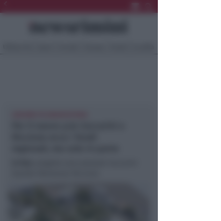
Ultima Ora
Sport
Sociale
Europa
Eventi
Località
28ESIMO IN GRADUATORIA
Per il nuovo p.le Ceccarini a
Riccione ecco i fondi
regionali, ma solo in parte
In foto
: progetto area piazzale Ceccarini
Giardini Montanari Riccione