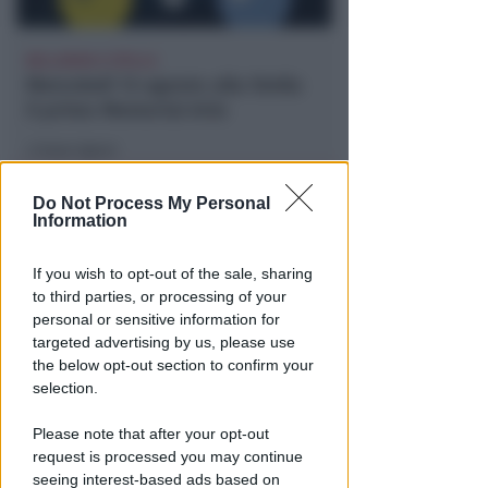
BELLARIVA E STELLA
Mercoledì 12 agosto alla Stella
il primo Memorial Arlo
Icaro Sport
di
Do Not Process My Personal
Information
If you wish to opt-out of the sale, sharing
to third parties, or processing of your
personal or sensitive information for
targeted advertising by us, please use
the below opt-out section to confirm your
selection.
VACANZA TRAGICA
Va in caserma per denunciare la
Please note that after your opt-out
scomparsa del marito, ma
request is processed you may continue
scopre che è morto
seeing interest-based ads based on