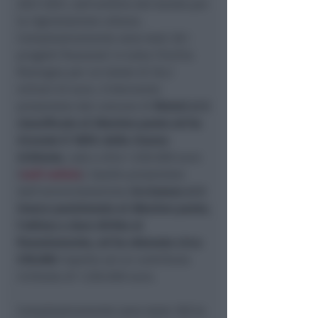
2021-2027, nell'ambito del bando per
la rigenerazione urbana .
Complessivamente sono stati 28 i
progetti finanziati in tutta l'Emilia
Romagna per un totale di 26,3
milioni di euro. L'intervento
presentato dal comune di
Rimini si è
classificato al 20esimo posto ed ha
ricevuto il 100% delle risorse
richieste
, vale a dire 1.250.000 euro
(
vedi notizia
). Quello presentato
dall'amministrazione
riccionese si è
invece posizionato al 28esimo posto,
l'ultimo a dare diritto al
finanziamento, ed ha ottenuto circa
578.000
rispetto ad un contributo
richiesto di 1.250.000 euro.
Complessivamente sono state 160 le