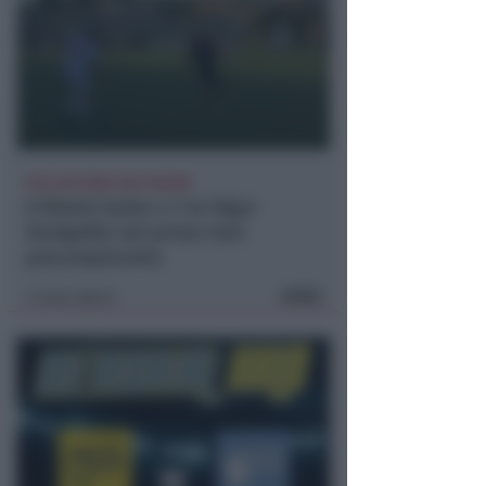
POLLINI PARA DUE RIGORI
Il Rimini batte 4-1 la Vigor
Senigallia nel primo test
precampionato
FOTO
Icaro Sport
di