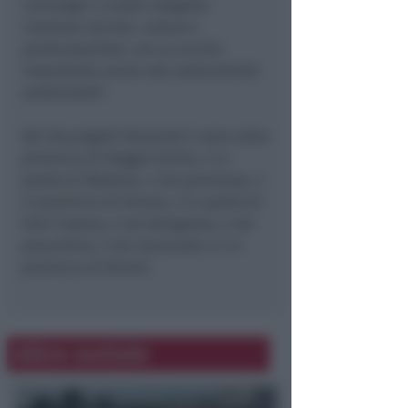
coinvolge in modo integrato
coesione sociale, cultura e
partecipazione, con un occhio
importante anche alla sostenibilità
ambientale
”.
Dei 28 progetti finanziati 5 sono nella
provincia di Reggio Emilia, 4 in
quella di Modena, 4 nel parmense, 3
in provincia di Ferrara, 3 in quella di
Forlì-Cesena, 2 nel bolognese, 2 nel
piacentino, 2 nel ravennate e 2 in
provincia di Rimini.
Altre notizie