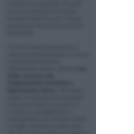
candidature presentate, 49 quelle
ritenute ammissibili e 28 quelle
finanziate (solo Riccione in misura
parziale per esaurimento dei fondi
disponibili).
“
Le tante domande pervenute ci
indicano quanta attenzione ci sia nei
confronti di politiche di
rigenerazione urbana
– afferma I
rene
Priolo, assessora alla
Programmazione territoriale e
Rigenerazione urbana
–.
Allo stesso
tempo ci restituiscono la necessità
di lavorare insieme ai territori in
un’ottica di coprogettazione e
collaborazione, per restituire valore
ai luoghi, riportarli al centro della
vita di comunità sempre più ampie e