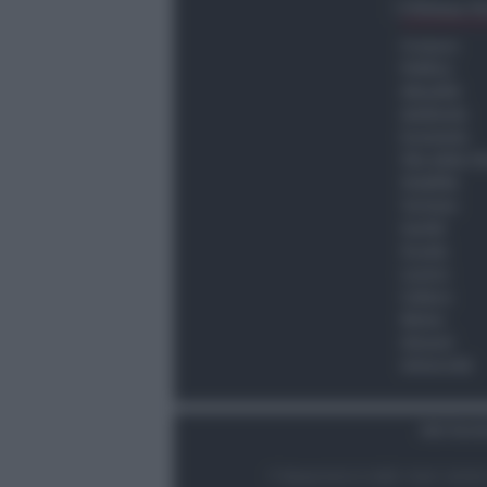
Ultima O
Cronaca
Politica
Attualità
Ambiente
Economia
Vita della C
Viabilità
Turismo
Sanità
Scuola
Lavoro
Cultura
Meteo
Giovani
Università
Dati Socie
© Newsrimini.it 2025. Tutti i diritt