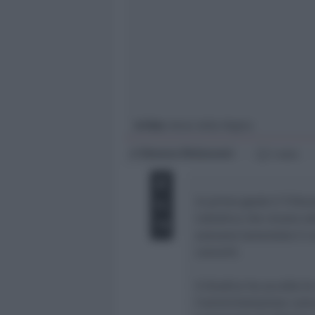
Giovani
Università
In foto
: Arena della Regina
Simona Mulazzani
di
1 min
In primo grado il Tribu
Cattolica che vivono ne
avevano lamentato il r
concerti.
Il Giudice ha accolto l
l’amministrazione comun