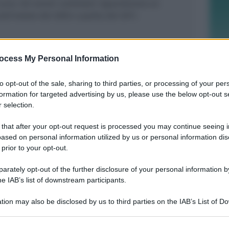
uro. Gli eventi contestati riguardavano un
ll’estate del 2005 a quella del 2011.
ocess My Personal Information
to opt-out of the sale, sharing to third parties, or processing of your per
BOLOGNESE E NON SOLO
Controlli nelle colonie abbandonate:
formation for targeted advertising by us, please use the below opt-out s
 selection.
due denunce per invasione arbitraria
 that after your opt-out request is processed you may continue seeing i
ased on personal information utilized by us or personal information dis
 prior to your opt-out.
Redazione
di
rately opt-out of the further disclosure of your personal information by
NO A PISCINE E TERRAZZE
he IAB’s list of downstream participants.
Piano Arenile. Renzi (FdI): maldestro
tentativo di urbanizzare la spiaggia
tion may also be disclosed by us to third parties on the IAB’s List of 
 that may further disclose it to other third parties.