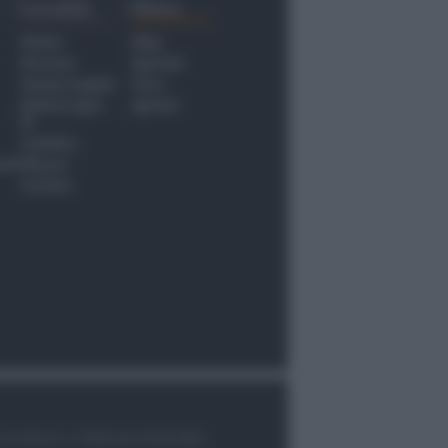
Località
Menu
Rimini
Blog
Riccione
Speciali
Santarcangelo
Fiera
Bellaria Igea
Agrinet
M.
Cattolica
nti
Misano
Coriano
le di Rimini n.7/2003 del 07/05/2003,