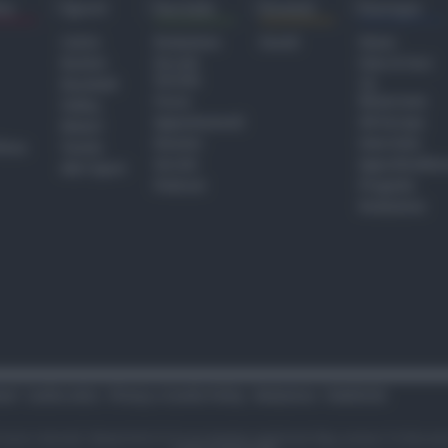
ra
Sport
Sociale
Eventi
Europa
Calcio
Redazione
Eventi
Home
Basket
Perché
Fake & Fact
Sociale
Baseball
TG
Focus
Newsroom
Volley
Appuntamenti
GR Europa
Motori
Dossier
Interviste
hiesa
Tennis
Servizi
Approfondime
Altri Sport
Podcast
Progetto
Redazione
tari
Codice etico
Privacy e Cookie Policy
Redazione
Pubblicità
i sono riservati. Newsrimini.it è una testata registrata Reg. presso il tribuna