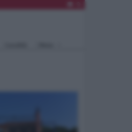
Rimini
Blog
Riccione
Speciali
Santarcangelo
Fiera
Bellaria Igea
Agrinet
M.
Cattolica
Misano
Località
Menu
Coriano
Rimini
Blog
Riccione
Speciali
Santarcangelo
Fiera
Bellaria Igea M.
Agrinet
Cattolica
Misano
Coriano