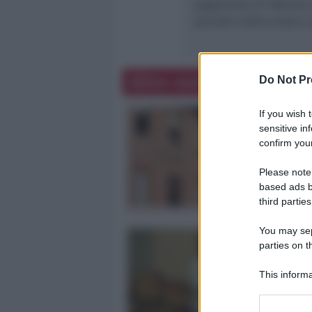
pagamento di 300mila e
periodo molto ampio, da
Altre notizie
Do Not Pr
If you wish 
sensitive in
confirm your
Please note
based ads b
third parties
You may sepa
parties on t
This informa
Participants