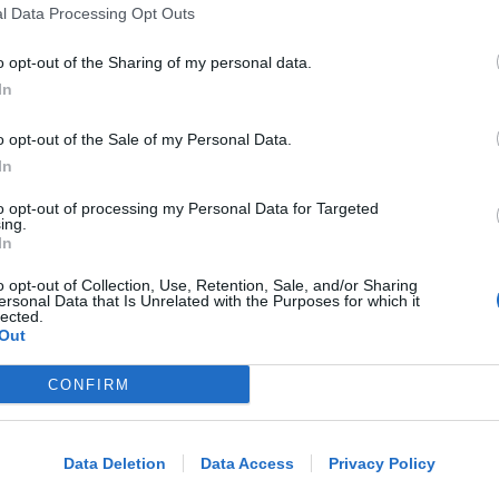
l Data Processing Opt Outs
Redazione
di
o opt-out of the Sharing of my personal data.
EPISODI FUORI E NON DI CLIENTI
In
Chiusura Red Devil. Legali del locale:
faro di legalità in zona da "Suburra"
o opt-out of the Sale of my Personal Data.
In
to opt-out of processing my Personal Data for Targeted
Redazione
di
ing.
In
ECAD, IL 23 OTTOBRE
o opt-out of Collection, Use, Retention, Sale, and/or Sharing
A Coriano l'incontro internazionale
ersonal Data that Is Unrelated with the Purposes for which it
lected.
"contro le droghe". Spinelli:
Out
orgogliosa
CONFIRM
Me
Redazione
di
LEGGI
LA DECISIONE DEL GIP
Data Deletion
Data Access
Privacy Policy
Abusi ripetuti sulla figlia 13enne