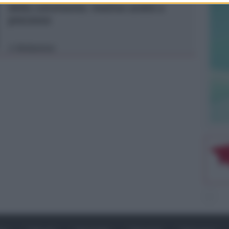
della convivente. 44enne andrà a
processo
Redazione
di