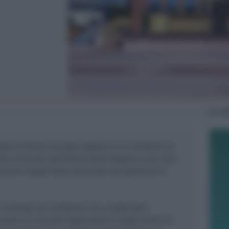
Ven
24
nale di Rimini ha dato ragione ai 22 residenti di
lle vicinanze dell’Arena della Regina e per anni
umore troppo forte provocato da spettacoli e
e richieste dei residenti e ha condannato
ale e le società organizzatrici degli eventi al