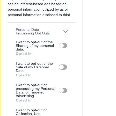
Redazione
di
seeing interest-based ads based on
personal information utilized by us or
personal information disclosed to third
parties prior to your opt-out.
Personal Data
You may separately opt-out of the further
Processing Opt Outs
disclosure of your personal information
by third parties on the IAB’s list of
I want to opt-out of the
Sharing of my personal
downstream participants.
data.
Opted In
This information may also be disclosed
CRER FIGC LND
I want to opt-out of the
by us to third parties on the IAB’s List of
Sale of my Personal
Ecco i gironi di Eccellenza:
Downstream Participants that may
Data.
Rimini nel B, l'Ars Et Labor è nel
further disclose it to other third parties.
Opted In
girone A
I want to opt-out of
processing my Personal
VIDEO
Icaro Sport
di
Data for Targeted
Advertising.
Opted In
I want to opt-out of
Collection, Use,