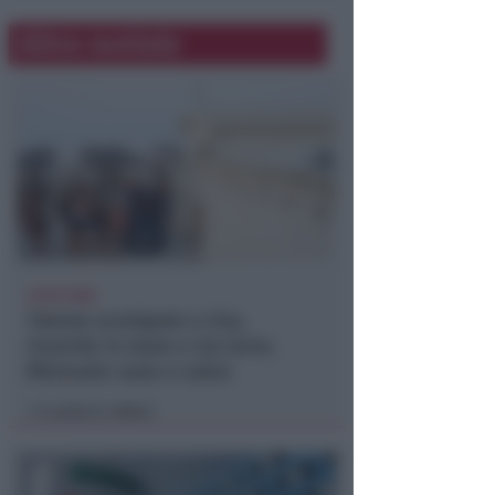
Altre notizie
LIETO FINE
13enne scompare a riva,
ricerche in mare e via terra.
Ritrovato sano e salvo
Lamberto Abbati
di