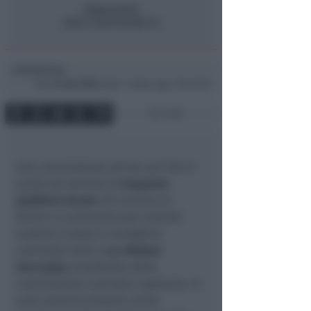
Redazione
di
Mer
31 Gen 2024
16:30 ~ ultimo agg. 7 Giu 07:10
1 min
Una commissione ad hoc per fare il
punto sul servizio di
trasporto
pubblico locale
nel comune di
Rimini. A convocarla per venerdì
mattina è stato il consigliere
comunale della Lega
Matteo
Zoccarato
, presidente della
commissione controllo e garanzia. In
aula saranno presenti anche