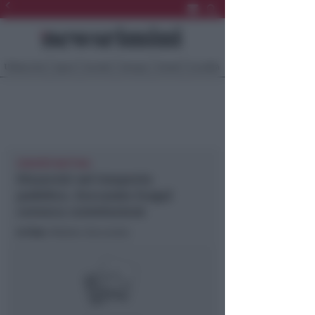
Ultima Ora
Sport
Sociale
Europa
Eventi
Località
VENERDÌ MATTINA
Disservizi nel trasporto
pubblico. Zoccarato (Lega)
convoca commissione
In foto
: Matteo Zoccarato