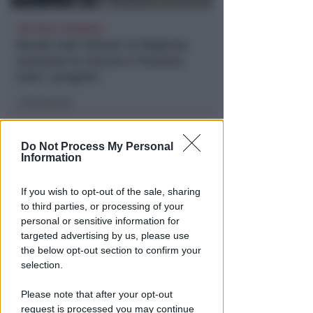
TRE QUELLI RIMINESI
Bando hub Urbani: la Regione
aumenta le risorse e finanzia
tutti i progetti
Redazione
di
Do Not Process My Personal
Information
If you wish to opt-out of the sale, sharing
to third parties, or processing of your
personal or sensitive information for
targeted advertising by us, please use
the below opt-out section to confirm your
PIAZZA TRE MARTIRI
selection.
Aspettando papa Leone, una
ligaza in piazza Tre Martiri
Please note that after your opt-out
request is processed you may continue