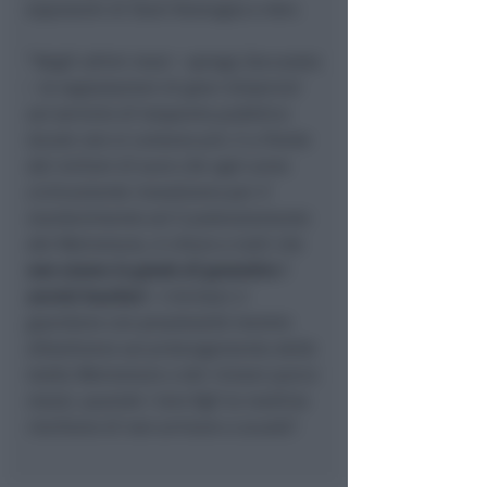
esponenti di Start Romagna e Amr.
“
Negli ultimi mesi
– spiega Zoccarato
–
le segnalazioni di gravi disservizi
sul servizio di trasporto pubblico
locale non si contano più. E a fronte
dei milioni di euro che ogni anno
ciclicamente investiamo per il
mantenimento ed il potenziamento
del Metromare, è chiaro a tutti che
non siamo in grado di garantire i
servizi basilari
. I riminesi ci
guardano con perplessità mentre
dibattiamo sul prolungamento delle
tratte Metromare o dei rinnovi parco
mezzi, quando i loro figli la mattina
rischiano di non arrivare a scuola
“.