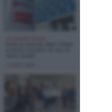
DUE INFERMIERE INDAGATE
Perde un testicolo dopo l'attesa
in pronto soccorso, ma non c'è
nesso causale
Lamberto Abbati
di