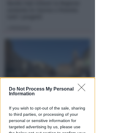
Bando hub Urbani: la Regione
aumenta le risorse e finanzia
tutti i progetti
Redazione
di
Do Not Process My Personal
Information
PIAZZA TRE MARTIRI
Aspettando papa Leone, una
If you wish to opt-out of the sale, sharing
ligaza in piazza Tre Martiri
to third parties, or processing of your
personal or sensitive information for
Redazione
di
targeted advertising by us, please use