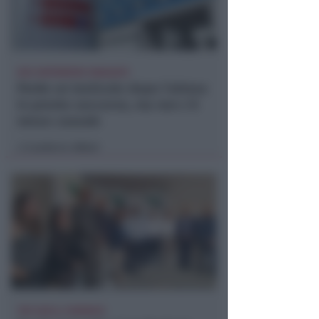
DUE INFERMIERE INDAGATE
Perde un testicolo dopo l'attesa
in pronto soccorso, ma non c'è
nesso causale
Lamberto Abbati
di
TRE QUELLI RIMINESI