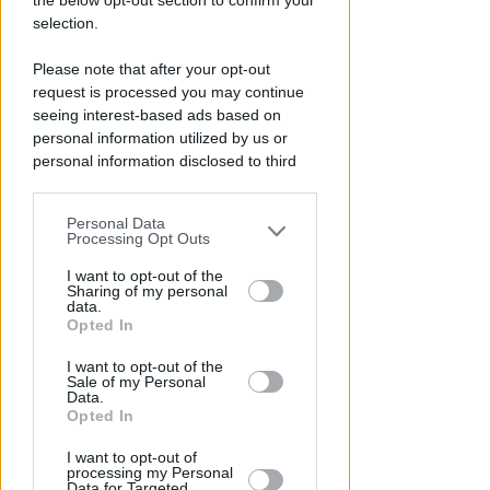
the below opt-out section to confirm your
selection.
Please note that after your opt-out
request is processed you may continue
seeing interest-based ads based on
personal information utilized by us or
personal information disclosed to third
parties prior to your opt-out.
CRER FIGC LND
Personal Data
Ecco i gironi di Eccellenza:
You may separately opt-out of the further
Processing Opt Outs
Rimini nel B, l'Ars Et Labor è nel
disclosure of your personal information
by third parties on the IAB’s list of
I want to opt-out of the
girone A
Sharing of my personal
downstream participants.
data.
VIDEO
Icaro Sport
di
Opted In
This information may also be disclosed
I want to opt-out of the
by us to third parties on the IAB’s List of
Sale of my Personal
Downstream Participants that may
Data.
further disclose it to other third parties.
Opted In
I want to opt-out of
processing my Personal
Data for Targeted