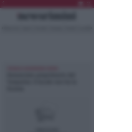
Ultima Ora
Sport
Sociale
Europa
Eventi
Località
CRONACA NEWSRIMINI RIMINI
Denunciato proprietario del
Turquoise. Il locale non ha la
licenza