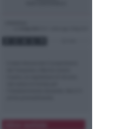
Redazione
di
Lun
30 Ago 2010
13:13 ~ ultimo agg. 13 Mag 22:19
1 min
è stato denunciato il proprietario
del Turquoise a Marina Centro.
L’uomo, un napoletano di 48 anni,
non aveva la licenza per
l’intrattenimento danzante. Non è il
primo provvedimento.
Altre notizie