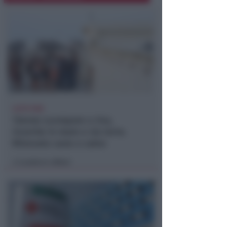
LIETO FINE
13enne scompare a riva,
ricerche in mare e via terra.
Ritrovato sano e salvo
Lamberto Abbati
di