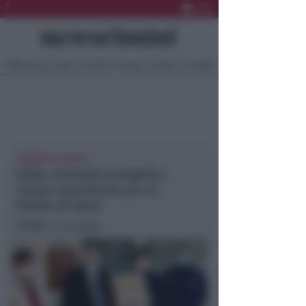
Ultima Ora
Sport
Sociale
Europa
Eventi
Località
TRAMITE L'A.N.P.S.
Dalla comunità evangelica
cinese mascherine per la
Polizia di Stato
In foto
: la consegna