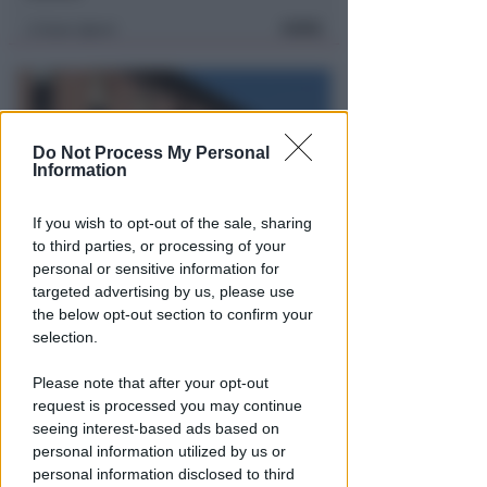
FOTO
Icaro Sport
di
Do Not Process My Personal
Information
If you wish to opt-out of the sale, sharing
to third parties, or processing of your
personal or sensitive information for
BOLOGNESE E NON SOLO
targeted advertising by us, please use
Controlli nelle colonie
the below opt-out section to confirm your
abbandonate: due denunce per
selection.
invasione arbitraria
Please note that after your opt-out
Redazione
di
request is processed you may continue
seeing interest-based ads based on
personal information utilized by us or
personal information disclosed to third