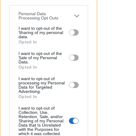
parties prior to your opt-out.
Personal Data
You may separately opt-out of the further
Processing Opt Outs
disclosure of your personal information
by third parties on the IAB’s list of
I want to opt-out of the
Sharing of my personal
downstream participants.
data.
Opted In
LUNEDÌ 10 AGOSTO
This information may also be disclosed
Processo alla Repubblica
I want to opt-out of the
by us to third parties on the IAB’s List of
Italiana: ha mantenuto le sue
Sale of my Personal
Downstream Participants that may
Data.
promesse?
further disclose it to other third parties.
Opted In
Redazione
di
I want to opt-out of
processing my Personal
Data for Targeted
Advertising.
Opted In
I want to opt-out of
Collection, Use,
Retention, Sale, and/or
Sharing of my Personal
Data that Is Unrelated
with the Purposes for
which it was collected.