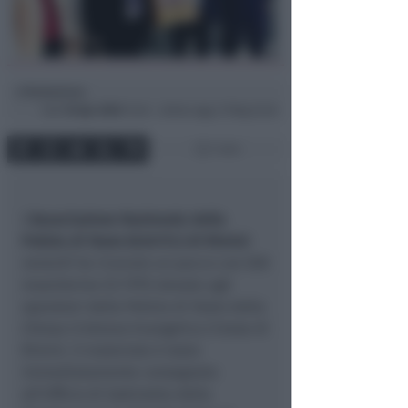
Redazione
di
Sab
18 Apr 2020
15:46 ~ ultimo agg. 27 Mag 22:26
1 min
L’
Associazione Nazionale della
Polizia di Stato (A.N.P.S.) di Rimini
venerdì ha ricevuto un pacco con 500
mascherine CE FFP2 donate agli
operatori della Polizia di Stato dalla
Chiesa Cristiana Evangelica Cinese di
Rimini. Il materiale è stato
immediatamente consegnato
all’Ufficio di Gabinetto della