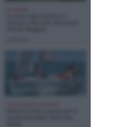
ALL'INFERMI
Si sente male mentre è in
vacanza a Riccione. Ricoverata
Patrizia Reggiani
Redazione
di
ISCRIZIONI SINO A FINE AGOSTO
Numeri in forte crescita per la
Scuola Vela dello Yacht Club
Rimini