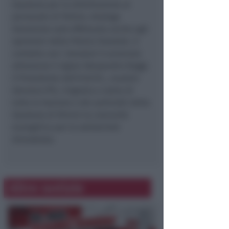
Questura per la distribuzione al
personale di Polizia. Analoga
donazione sarà effettuata anche agli
operatori della Polizia Stradale. Il
contatto con i donatori è avvenuto
attraverso il signor Alessandro Raggi.
Il Presidente dell’A.N.P.S., cavalier
Gennaro Pili, ringrazia a nome di
tutta la Sezione e dei poliziotti della
Questura di Rimini la comunità
evangelica per la solidarietà
dimostrata.
Altre notizie