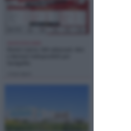
CALCIO ECCELLENZA
Rimini Calcio: 509 abbonati. Nisi
e Bertani indisponibili per
Senigallia
Icaro Sport
di