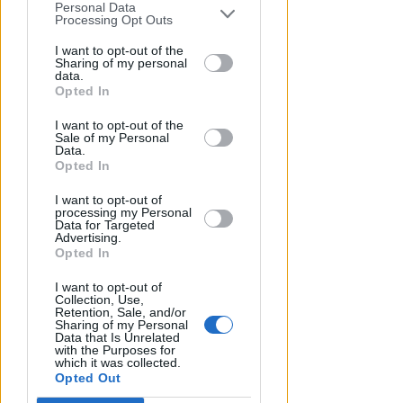
droghe". Spinelli: orgogliosa
Personal Data
You may separately opt-out of the further
Processing Opt Outs
disclosure of your personal information
Redazione
di
by third parties on the IAB’s list of
I want to opt-out of the
Sharing of my personal
downstream participants.
data.
Opted In
This information may also be disclosed
I want to opt-out of the
by us to third parties on the IAB’s List of
Sale of my Personal
Downstream Participants that may
Data.
further disclose it to other third parties.
Opted In
I want to opt-out of
processing my Personal
Data for Targeted
Advertising.
LA DECISIONE DEL GIP
Opted In
Abusi ripetuti sulla figlia 13enne
della convivente. 44enne andrà
I want to opt-out of
Collection, Use,
a processo
Retention, Sale, and/or
Sharing of my Personal
Data that Is Unrelated
Redazione
di
with the Purposes for
which it was collected.
Opted Out