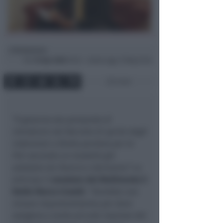
Redazione
di
Gio
16 Apr 2020
18:32 ~ ultimo agg. 27 Mag 22:26
2 min
“Il governo sta pensando di
introdurre nel Decreto di aprile degli
indennizzi a fondo perduto per le
Pmi secondo un modello già
adottato da Francia e Germania”.
Lo
anticipa il
senatore del MoVimento 5
Stelle Marco Croatti
:
“Sarebbe una
misura importantissima per dare
ossigeno a tante piccole imprese del