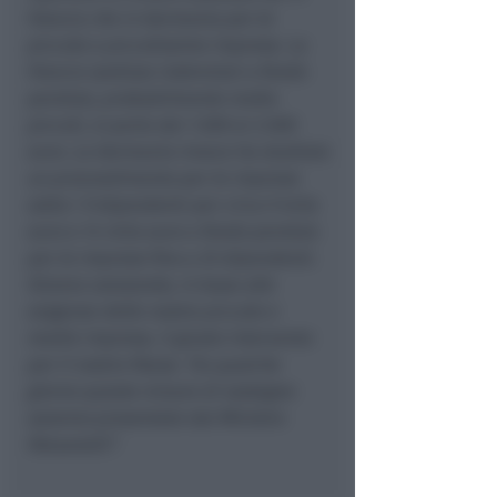
Francia che in Germania per le
piccole e piccolissime imprese. La
Francia ipotizza indennizzi a fondo
perduto, probabilmente molto
piccoli, si parla dai 1.500 ai 2.500
euro. La Germania invece ha studiato
un provvedimento per le imprese
sotto i 9 dipendenti per circa 9 mila
euro e 14 mila euro a fondo perduto
per le imprese fino a 25 dipendenti.
Stiamo valutando, in base alle
esigenze delle nostre piccole e
medie imprese, il giusto intervento
per il nostro Paese. Tra qualche
giorno queste misure di sostegno
saranno presentate dal Ministro
Patuanelli”.