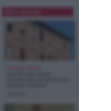
Altre notizie
BOLOGNESE E NON SOLO
Controlli nelle colonie
abbandonate: due denunce per
invasione arbitraria
Redazione
di