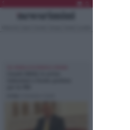
Ultima Ora
Sport
Sociale
Europa
Eventi
Località
SUL MODELLO DI FRANCIA E SPAGNA
Croatti (M5S): in arrivo
indennizzi a fondo perduto
per le PMI
In foto
: il Senatore Croatti