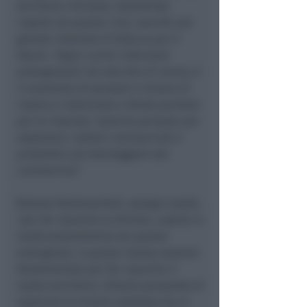
territorio riminese, duramente
colpite da questa crisi, nonché una
grande iniezione di fiducia per il
futuro. ‘Dopo i primi interventi
emergenziali nel decreto di marzo, è
il momento di pensare a misure di
ristoro e indennizzo a fondo perduto
per le imprese. Saranno pensate per
sostenere i settori commerciali e
produttivi più danneggiati dal
coronavirus”.
Risorse fondamentali, spiega Croatti,
“per far ripartire la Riviera, colpita in
modo pesantissimo da questa
emergenza. E queste risorse saranno
fondamentali per far ripartire il
nostro territorio. Stiamo pensando di
replicare le misure adottate sia in