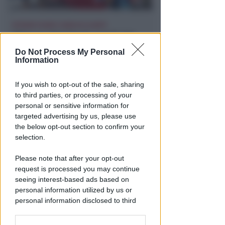
EPISODI FUORI E NON DI CLIENTI
Chiusura Red Devil. Legali del
locale: faro di legalità in zona
Do Not Process My Personal
da "Suburra"
Information
Redazione
di
If you wish to opt-out of the sale, sharing
to third parties, or processing of your
personal or sensitive information for
targeted advertising by us, please use
the below opt-out section to confirm your
selection.
Please note that after your opt-out
request is processed you may continue
seeing interest-based ads based on
personal information utilized by us or
ECAD, IL 23 OTTOBRE
personal information disclosed to third
A Coriano l'incontro
parties prior to your opt-out.
internazionale "contro le