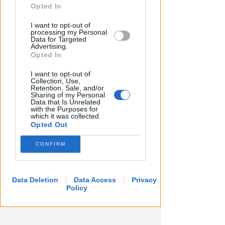
further disclose it to other third parties.
Opted In
IL DEPUTATO PD INTERROGA
Post razzista legato a Riccione.
I want to opt-out of
processing my Personal
Gnassi: Salvini dica se social è
Data for Targeted
Advertising.
della Lega
Opted In
Redazione
di
I want to opt-out of
Collection, Use,
Retention, Sale, and/or
Sharing of my Personal
Data that Is Unrelated
with the Purposes for
which it was collected.
Opted Out
CONFIRM
Data Deletion
Data Access
Privacy
Policy