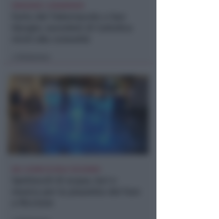
INDAGANO I CARABINIERI
Furto del Tabernacolo a San
Giorgio: sacerdoti di Cattolica
vicini alla comunità
Redazione
di
NEL CUORE DI VIALE CECCARINI
Spettacoli di acqua, luci e
musica per la piazzetta del Faro
a Riccione