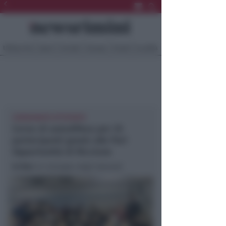
Ultima Ora
Sport
Sociale
Europa
Eventi
Località
CONSEGNATO ATTESTATO
Corso di autodifesa per 25
partecipanti grazie alle Pari
Opportunità di Riccione
In foto
: la consegna degli attestati