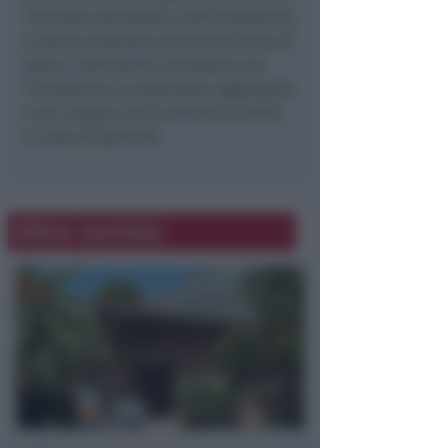
sicurezza personale e dell’autostima,
e hanno acquisito alcune tecniche di
base e indicazioni necessarie per
riconoscere un potenziale aggressore
e per reagire con la dovuta lucidità
in caso di pericolo.
Altre notizie