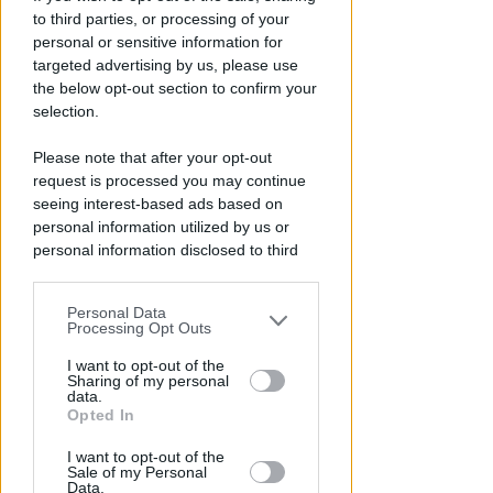
to third parties, or processing of your
personal or sensitive information for
targeted advertising by us, please use
the below opt-out section to confirm your
selection.
SARÀ ESTRADATO
Violenza, pedopornografia,
Please note that after your opt-out
spaccio. Latitante
request is processed you may continue
seeing interest-based ads based on
internazionale fermato a
personal information utilized by us or
Riccione
personal information disclosed to third
parties prior to your opt-out.
Redazione
di
Personal Data
You may separately opt-out of the further
Processing Opt Outs
disclosure of your personal information
by third parties on the IAB’s list of
I want to opt-out of the
Sharing of my personal
downstream participants.
data.
Opted In
This information may also be disclosed
I want to opt-out of the
by us to third parties on the IAB’s List of
Sale of my Personal
Downstream Participants that may
Data.