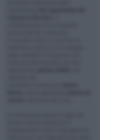
personale organizzati dalla
commissione
Pari opportunità del
Comune di Riccion
e in
collaborazione con il Comando
provinciale dei carabinieri.
Il secondo corso si è concluso la
settimana scorsa con la consegna
degli attestati di frequenza alla
presenza dell’assessora alle Pari
opportunità,
Marina Zoffoli
, del
capitano dei
Carabinieri di Riccione,
Valerio
Monte
e del luogotenente
Andrea De
Cesaris
, istruttore del corso.
Le venticinque donne, di ogni età,
hanno ricevuto importanti e
fondamentali nozioni sulla gestione
della paura, sul miglioramento della