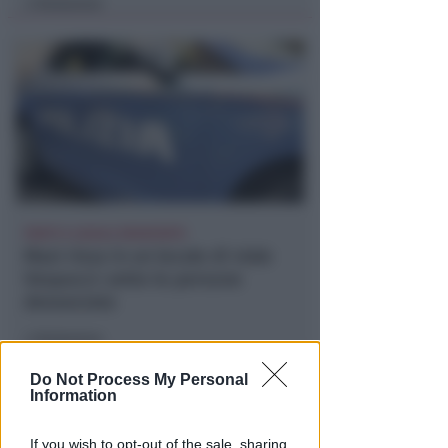
Redazione
di
FERITI E LOCALE DEVASTATO
Maxi rissa in un locale di viale
Vespucci: sette le persone
denunciate
Redazione
di
Do Not Process My Personal
Information
If you wish to opt-out of the sale, sharing