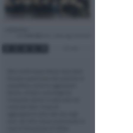
Redazione
di
Ven
27 Dic 2024
15:37 ~ ultimo agg. 2 Giu 03:30
1 min
Altre venticinque donne sono state
formate quest’anno alle pratiche di
autodifesa contro le aggressioni
fisiche, verbali e psicologiche.
Cinquanta donne in tutto solo nel
corso del 2024. A loro di
aggiungono le oltre 200 che negli
anni, dal 2015, hanno partecipato ai
corsi di formazione di difesa