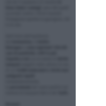
che da 11 passano a 9, mentre
in
lieve rialzo i contagi
: sono 360 quelli
accertati contro i 319 di martedì.
Proseguono spedite le guarigioni, 335
in 24 ore.
Dall’inizio dell’epidemia
da
Coronavirus
, in
Emilia-
Romagna
si
sono registrati 1.154.135
casi
di positività
,
3.991
in più
rispetto a ieri
, su un totale di
28.934
tamponi
eseguiti nelle ultime 24 ore,
di cui
12.800
molecolari e 16.134 test
antigenici rapidi
.
Complessivamente,
la
percentuale
dei nuovi positivi sul
numero di tamponi fatti è del
13,8%.
Ricoveri