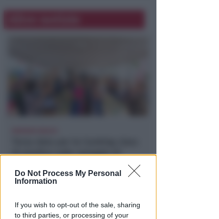
Altre notizie
MARANO BEACH
Terza data per la Cooking class
di piadina sulla spiaggia di
Riccione
Do Not Process My Personal
Information
Redazione
di
If you wish to opt-out of the sale, sharing
to third parties, or processing of your