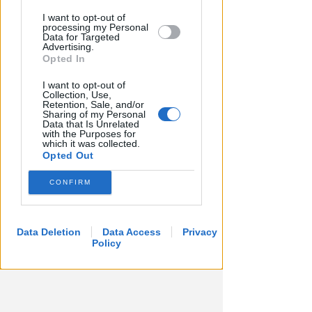
I want to opt-out of
processing my Personal
INTERROGAZIONE IN CONSIGLIO
Data for Targeted
Ex Delfinario e Teatro Novelli:
Advertising.
quale futuro per i due "buchi
Opted In
neri"?
I want to opt-out of
Collection, Use,
Redazione
di
Retention, Sale, and/or
Sharing of my Personal
Data that Is Unrelated
with the Purposes for
which it was collected.
Opted Out
CONFIRM
Data Deletion
Data Access
Privacy
Policy
I CONTROLLI DELLA STRADALE
Esodo nero a Rimini: 16 patenti
ritirate e 108 multe nel fine
settimana