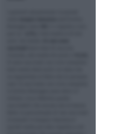
I pazienti attualmente ricoverati
nelle
terapie intensive
dell’Emilia-
Romagna sono
105
(-4 rispetto a ieri,
pari al –
3,7%
)
,
l’età media è di 63,1
anni. Sul totale,
54
non sono
vaccinati
(zero dosi di vaccino
ricevute, età media 65 anni), il
51,4%
;
51 sono vaccinati con ciclo completo
(età media 60,8 anni). Un dato che
va rapportato al fatto che le persone
over 12 vaccinate con ciclo completo
in Emilia-Romagna sono oltre 3,7
milioni, circa 300mila quelle
vaccinabili che ancora non lo hanno
fatto: la percentuale di non vaccinati
ricoverati in terapia intensiva è
quindi molto più alta rispetto a chi