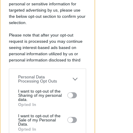
personal or sensitive information for
targeted advertising by us, please use
the below opt-out section to confirm your
selection.
Please note that after your opt-out
request is processed you may continue
VICENDA PARADOSSALE
seeing interest-based ads based on
Ex Delfinario. Pari (Cetacea):
personal information utilized by us or
spesi 100.000 € senza poterci
personal information disclosed to third
mai fare nulla
parties prior to your opt-out.
Personal Data
Redazione
di
You may separately opt-out of the further
Processing Opt Outs
disclosure of your personal information
by third parties on the IAB’s list of
I want to opt-out of the
Sharing of my personal
downstream participants.
data.
Opted In
This information may also be disclosed
I want to opt-out of the
by us to third parties on the IAB’s List of
Sale of my Personal
Downstream Participants that may
Data.
further disclose it to other third parties.
Opted In