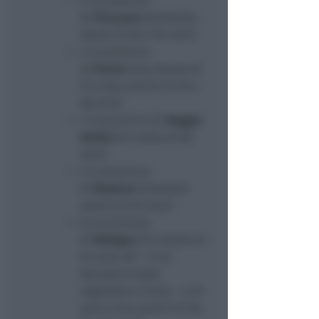
2 in provincia
di
Piacenza
(entrambe
donne di 86 e 94 anni)
3 in provincia
di
Parma
(una donna di
77 e due uomini di 65 e
68 anni)
1 in provincia di
Reggio
Emilia
(un uomo di 86
anni)
2 in provincia
di
Modena
(entrambi
uomini di 81 anni)
6 in provincia
di
Bologna
(tre donne di
54 anni, 89 – il cui
decesso è stato
registrato a Imola – e 93
anni, e tre uomini di 66,