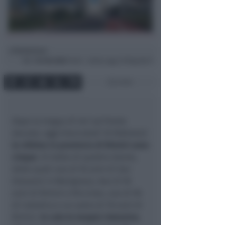
Redazione
di
Mer
16 Feb 2022
16:36 ~ ultimo agg. 29 Mag 08:17
3 min
Dopo la tregua di ieri sul fronte
decessi, oggi (mercoledì 16 febbraio)
le vittime in provincia di Rimini sono
cinque
. Si tratta di quattro donne,
delle quali una di 93 anni di San
Giovanni in Marignano, due di 95
anni di Rimini e Riccione, una di 96
di Cattolica e un uomo di 78 anni di
Rimini.
In calo le terapie intensive
,