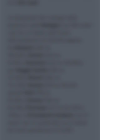
è di
39,2 anni.
La situazione dei contagi nelle
province vede
Bologna
con 995 nuovi
casi (su un totale dall’inizio
dell’epidemia di 235.193) seguita
da
Modena
(466 su
180.007),
Parma
(445 su
93.954),
Ravenna
(432 su 105.964);
poi
Reggio Emilia
(392 su
127.003),
Rimini
(360 su
114.539),
Ferrara
(329 su 78.237);
quindi
Forlì
(199 su
54.854),
Cesena
(165 su
65.258),
Piacenza
(137 su 63.225) e,
infine, il
Circondario Imolese
con 71
nuovi casi di positività su un totale
da inizio pandemia di 35.901.