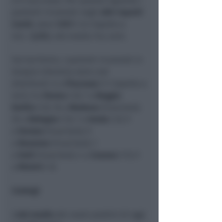
si è vaccinato. Per quanto riguarda i
pazienti ricoverati negli
altri reparti
Covid
, sono
1.931
(-43 rispetto a
ieri,
-2,2%
), età media 74,4 anni.
Sul territorio, i pazienti ricoverati in
terapia intensiva sono così
distribuiti: 6 a
Piacenza
(+1 rispetto a
ieri), 9 a
Parma
(-2); 7 a
Reggio
Emilia
(+2); 18 a
Modena
(invariato);
26 a
Bologna
(-2); 7 a
Imola
(-2); 9
a
Ferrara
(invariato); 9
a
Ravenna
(invariato); 1
a
Forlì
(invariato); 4 a
Cesena
(+1); 9
a
Rimini
(-2).
Contagi
L’
età media
dei nuovi positivi di oggi