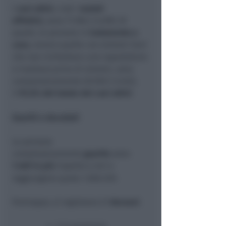
I
casi attivi
, cioè i
malati
effettivi,
sono 71.956 (-3.499). Di
questi, le persone in
isolamento a
casa
, ovvero quelle con sintomi lievi
che non richiedono cure ospedaliere
o risultano prive di sintomi, sono
complessivamente 69.920 (-3.452),
il
97,2% del totale dei casi attivi
.
Guariti e deceduti
Le persone
complessivamente
guarite
sono
7.469 in più
rispetto a ieri e
raggiungono quota 1.066.539.
Purtroppo, si registrano 21
decessi
: