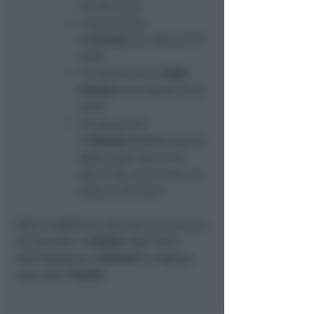
73 e 81 anni)
1 in provincia
di
Ferrara
(un uomo di 92
anni)
1 in provincia di
Forlì-
Cesena
(una donna di 83
anni)
5 in provincia
di
Rimini
(quattro donne
delle quali una di 93,
due di 95, una di 96 e un
uomo di 78 anni)
Non si registrano decessi in provincia
di Ravenna. In
totale
, dall’inizio
dell’epidemia i
decessi
in regione
sono stati
15.640.