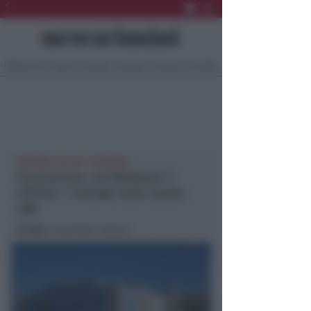
Ultima Ora
Sport
Sociale
Europa
Eventi
Località
ANCORA IN CALO I RICOVERI
Coronavirus, nel Riminese 5
vittime. I contagi sotto quota
400
In foto
: l’ospedale Infermi