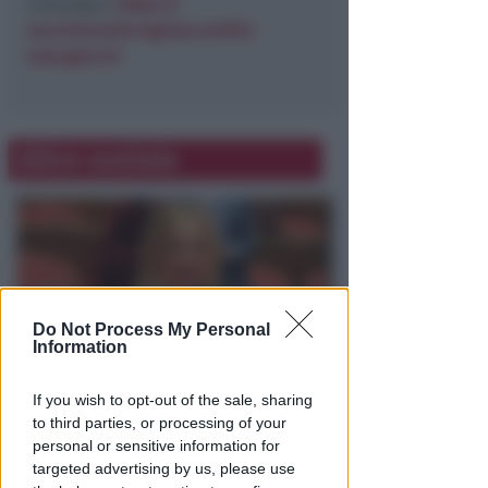
campagna:
https://
vaccinocovid.regione.emilia-
romagna.it/
Altre notizie
Do Not Process My Personal
Information
If you wish to opt-out of the sale, sharing
ECAD, IL 23 OTTOBRE
to third parties, or processing of your
A Coriano l'incontro
personal or sensitive information for
internazionale "contro le
targeted advertising by us, please use
droghe". Spinelli: orgogliosa