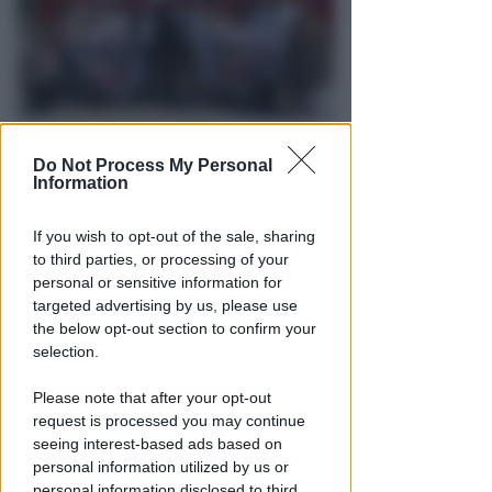
DOPO I RECENTI EPISODI
Do Not Process My Personal
Sicurezza a Riccione. Il M5S:
Information
serve confronto politico serio e
non scaricabarile
If you wish to opt-out of the sale, sharing
to third parties, or processing of your
Redazione
di
personal or sensitive information for
targeted advertising by us, please use
the below opt-out section to confirm your
selection.
Please note that after your opt-out
request is processed you may continue
seeing interest-based ads based on
personal information utilized by us or
personal information disclosed to third