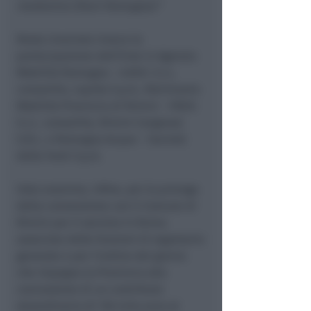
medesimo (Start Romagna).”
Resta invariata invece la
partecipazione dell’Ente in Agenzia
Mobilità Romagna – A.M.R. S.r.L.
consortile, Lepida S.p.A., Patrimonio
Mobilità Provincia di Rimini – P.M.R.
S.r.L. consortile, Rimini Congressi
S.R.L. e Romagna Acque – Società
delle Fonti S.p.A.
Voto unanime, infine, per la proroga
della convenzione con il Comune di
Rimini per il servizio in forma
associata delle funzioni di segretario
generale e per l’ordine del giorno
che impegna la Provincia alla
concessione di un contributo
straordinario di 150 mila euro al