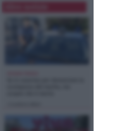
Altre notizie
VACANZA TRAGICA
Va in caserma per denunciare la
scomparsa del marito, ma
scopre che è morto
Lamberto Abbati
di