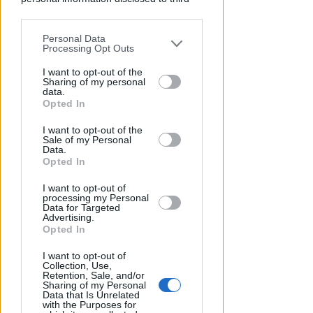
parties prior to your opt-out.
DRAMMA IN MARE
Stroncato in acqua da un
Personal Data
You may separately opt-out of the further
malore, turista 65enne perde la
Processing Opt Outs
disclosure of your personal information
vita a Riccione
by third parties on the IAB’s list of
I want to opt-out of the
Sharing of my personal
downstream participants.
Lamberto Abbati
data.
di
Opted In
This information may also be disclosed
I want to opt-out of the
by us to third parties on the IAB’s List of
Sale of my Personal
Downstream Participants that may
Data.
further disclose it to other third parties.
Opted In
I want to opt-out of
processing my Personal
Data for Targeted
Advertising.
Opted In
I GENITORI ORIGINARI DI RIMINI
I want to opt-out of
Muore a 19 anni Tommaso
Collection, Use,
Retention, Sale, and/or
Ugolini, nipote della consigliera
Sharing of my Personal
Data that Is Unrelated
regionale
with the Purposes for