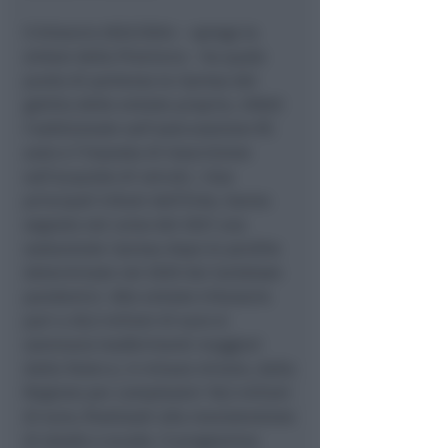
Il bilancio 2022/2024 – spiega la
sintesi della Provincia – ha quale
punto di partenza la ripresa del
gettito delle entrate proprie, infatti
l’addizionale sull’assicurazione RC
auto e l’imposta di trascrizione
sull’acquisto di veicoli, i due
principali tributi dell’Ente, hanno
segnato nel corso del 2021 una
sostanziale ripresa dopo le perdite
determinate nel 2020 dai lockdown
pandemici. Alle entrate tributarie
pari a 26,5 milioni di euro si
sommano trasferimenti maggiori
dallo Stato e, in misura minore, dalla
Regione per complessivi 18,5 milioni
di euro, finalizzati alla manutenzione
di strade e scuole. Il programma