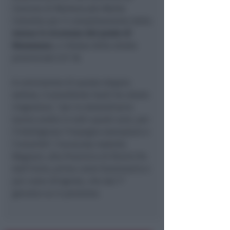
Comune di Montescudo-Monte
Colombo per il completamento della
messa in sicurezza del ponte di
Marazzano
, a ridosso della strada
provinciale S.P. 18.
A conclusione di questa doppia
seduta, il presidente Santi ha voluto
ringraziare, “per lo straordinario
lavoro svolto in tutti questi anni, per
l’intelligenza l’impegno esemplare e
l’umanità”, l’avvocatp Isabella
Magnani, alla Provincia di Rimini fin
dall’inizio, prima come funzionaria e
poi come dirigente, che dal 1°
gennaio va in pensione.