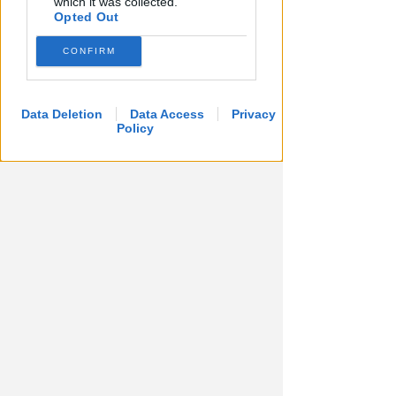
which it was collected.
Redazione
di
Opted Out
CONFIRM
Data Deletion
Data Access
Privacy
Policy
UN 2026 SPARTIACQUE
Un semestre in crescita.
Presente, futuro e "nodi" da
affrontare per l'aeroporto
Andrea Polazzi
di