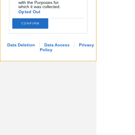
a Riccione
with the Purposes for
which it was collected.
Opted Out
Redazione
di
CONFIRM
Data Deletion
Data Access
Privacy
Policy
FERITI E LOCALE DEVASTATO
Maxi rissa in un locale di viale
Vespucci: sette le persone
denunciate
Redazione
di