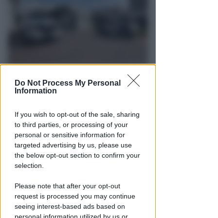
DALL'8 AL 15 AGOSTO
Do Not Process My Personal
Ballo abusivo e feste a
Information
pagamento senza licenza.
Chiude per 7 giorni il Mojito
If you wish to opt-out of the sale, sharing
to third parties, or processing of your
Redazione
di
personal or sensitive information for
targeted advertising by us, please use
the below opt-out section to confirm your
selection.
Please note that after your opt-out
request is processed you may continue
seeing interest-based ads based on
personal information utilized by us or