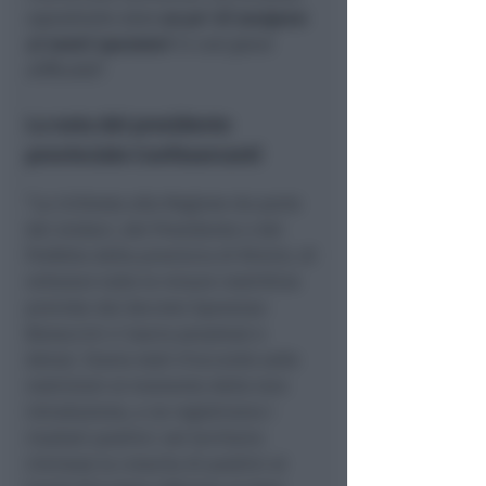
soprattutto dato
un po’ di ossigeno
ai nostri operatori
in così grave
difficoltà
“.
La nota del presidente
provinciale Confesercenti
“La richiesta alla Regione da parte
dei sindaci, del Presidente e del
Prefetto della provincia di Rimini, di
reiterare tutte le misure restrittive
previste dal decreto Speranza-
Bonaccini ci lascia perplessi e
delusi. Siamo stati d’accordo sulle
restrizioni al momento della loro
introduzione, e ne registriamo i
risultati positivi: nel territorio
riminese la crescita di positivi al