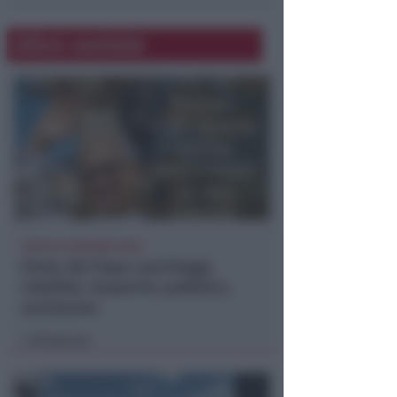
Altre notizie
TUTTE LE NOTIZIE UTILI
Visita del Papa: parcheggi,
viabilità, trasporto pubblico,
assistenza
Redazione
di