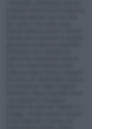
interpellata, penalizza gli operatori
economici del territorio. Ci saremmo
piuttosto aspettati una road map
per capire in che modo e quali
attività potranno iniziare a ripartire
quando sarà il momento. Si sarebbe
già potuta introdurre la possibilità
dell’asporto per i ristoranti, le
pasticcerie, le piadinerie (attività
che non comprendiamo perché
debbano restare chiuse al contrario
dei forni), nel rispetto delle norme a
cui sottostanno i negozi di generi
alimentari. Oppure potrebbe essere
resa possibile la consegna a
domicilio da parte dei ristoranti di
spiaggia, che sono pubblici esercizi
al pari degli altri. O ancora, non
comprendiamo perché i titolari