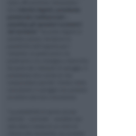
stata ufficialmente interpellata
–
dice
Fabrizio Vagnini, presidente
provinciale Confesercenti –
,
penalizza gli operatori economici
del territorio.
”
Secondo Vagnini si
sarebbe potuta introdurre la
possibilità dell’asporto per i
ristoranti, le pasticcerie e le
piadinerie o la consegna a domicilio
da parte dei ristoranti di spiaggia. Il
presidente dice anche di non
comprendere perché i titolari delle
concessioni in spiaggia non possano
accedere alla loro concessione.
“
La possibilità di aprire alcune
attività
– conclude –
avrebbe non
solo dato il senso di un inizio di
ritorno alla normalità, ma avrebbe