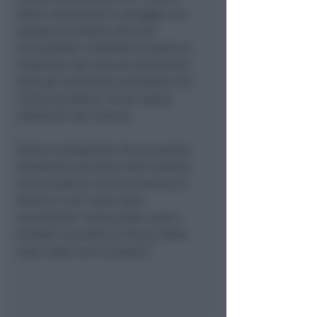
delle concessioni in spiaggia non
possano accedere alla loro
concessione. Chiediamo inoltre la
riapertura dei mercati alimentari,
dove gli ambulanti potrebbero fra
l’altro accettare i buoni spesa
distribuiti dai Comuni.
Siamo consapevoli che da questa
situazione usciremo tutti insieme,
ma la realtà è che la provincia di
Rimini è una “zona rossa
mascherata” senza poter avere i
benefici economici e fiscali delle
zone rosse vere e proprie”.