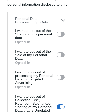
personal information disclosed to third
parties prior to your opt-out.
INDAGANO I CARABINIERI
Furto del Tabernacolo a San
Personal Data
You may separately opt-out of the further
Processing Opt Outs
Giorgio: sacerdoti di Cattolica
disclosure of your personal information
vicini alla comunità
by third parties on the IAB’s list of
I want to opt-out of the
Sharing of my personal
downstream participants.
data.
Redazione
di
Opted In
This information may also be disclosed
I want to opt-out of the
by us to third parties on the IAB’s List of
Sale of my Personal
Downstream Participants that may
Data.
further disclose it to other third parties.
Opted In
I want to opt-out of
processing my Personal
Data for Targeted
Advertising.
Opted In
I want to opt-out of
NEL CUORE DI VIALE CECCARINI
Collection, Use,
Spettacoli di acqua, luci e
Retention, Sale, and/or
Sharing of my Personal
musica per la piazzetta del Faro
Data that Is Unrelated