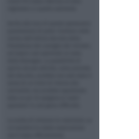
Covid-19 è stata inferiore al dato
regionale e a quello nazionale.
Anche alla luce di questo speravamo
quantomeno di poter rientrare nelle
norme dell’ultimo decreto della
Presidenza del consiglio dei ministri,
ed essere così assimilati al resto
della Romagna. La possibilità di
aprire alcune attività, come previsto
dal decreto, avrebbe non solo dato il
senso di un inizio di ritorno alla
normalità, ma avrebbe soprattutto
dato un po’ di ossigeno ai nostri
operatori in così grave difficoltà.
La scelta di reiterare le restrizioni, su
cui peraltro la nostra associazione
non è stata ufficialmente