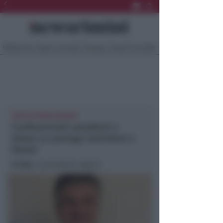
Ultima Ora
Sport
Sociale
Europa
Eventi
Località
SCELTA PENALIZZANTE
Confesercenti: perplessi e
delusi su proroga restrizioni a
Rimini
In foto
: il presidente Vagnini