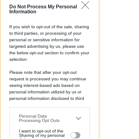
Do Not Process My Personal
Information
If you wish to opt-out of the sale, sharing
I GENITORI ORIGINARI DI RIMINI
to third parties, or processing of your
Muore a 19 anni Tommaso
personal or sensitive information for
Ugolini, nipote della consigliera
targeted advertising by us, please use
regionale
the below opt-out section to confirm your
selection.
Redazione
di
Please note that after your opt-out
request is processed you may continue
seeing interest-based ads based on
personal information utilized by us or
personal information disclosed to third
parties prior to your opt-out.
Personal Data
You may separately opt-out of the further
Processing Opt Outs
disclosure of your personal information
by third parties on the IAB’s list of
I want to opt-out of the
UN 2026 SPARTIACQUE
Sharing of my personal
downstream participants.
Un semestre in crescita.