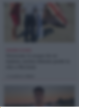
DRAMMA IN MARE
Stroncato in acqua da un
malore, turista 65enne perde la
vita a Riccione
Lamberto Abbati
di