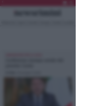
Ultima Ora
Sport
Sociale
Europa
Eventi
Località
ANNUNCIATA PER LE 20:20
Conferenza stampa serale del
premier Conte
In foto
: Giuseppe Conte