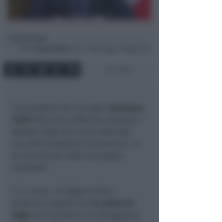
Redazione
di
Dom
26 Apr 2020
18:16 ~ ultimo agg. 27 Mag 22:42
1 min
Il presidente del Consiglio
Giuseppe
Conte
farà una conferenza stampa a
Palazzo Chigi alle 20.20 sulla fase
due dell’emergenza Coronavirus. Lo
ha annunciato sulla sua pagina
Facebook
E’ in corso – si legge su Ansa –
proprio in queste ore
la cabina di
regia
tra il premier e le delegazioni