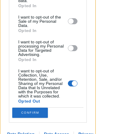
data.
Presente, futuro e "nodi" da
Opted In
This information may also be disclosed
affrontare per l'aeroporto
I want to opt-out of the
by us to third parties on the IAB’s List of
Sale of my Personal
Downstream Participants that may
Andrea Polazzi
di
Data.
further disclose it to other third parties.
Opted In
I want to opt-out of
processing my Personal
Data for Targeted
Advertising.
Opted In
I want to opt-out of
Collection, Use,
Retention, Sale, and/or
Sharing of my Personal
Data that Is Unrelated
with the Purposes for
which it was collected.
Opted Out
CONFIRM