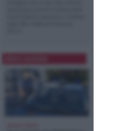
di Regioni, Anci e Upi. Alla riunione
partecipano anche il ministro della
Sanità Roberto Speranza e il titolare
degli Affari Regionali Francesco
Boccia.
Altre notizie
VACANZA TRAGICA