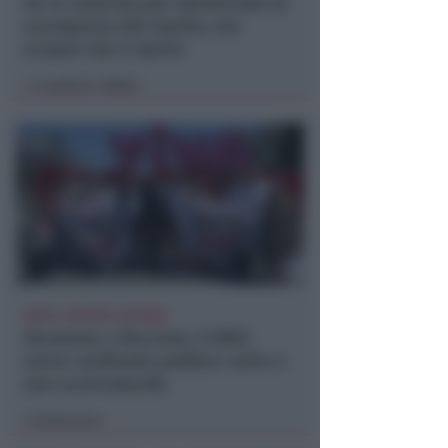
Va in caserma per denunciare la
scomparsa del marito, ma
scopre che è morto
Lamberto Abbati
di
DOPO I RECENTI EPISODI
Sicurezza a Riccione. Il M5S:
serve confronto politico serio e
non scaricabarile
Redazione
di