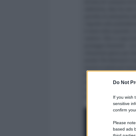
divieto di consumo di 
definitiva. Non ho mai 
perdita di abitudine de
rispetto alle piattaform
è stata tolta quando i 
vedere i film a casa è 
prosegue Giometti –
e 
situazione grave per tu
presto The Batman)
e s
marzo si potrà poi tor
potranno riaprire i ba
anche di beffa: “
Gli spe
Do Not Pr
consumare in sale port
le poltrone. Così è anch
If you wish 
sensitive in
confirm your
Please note
based ads b
third parties