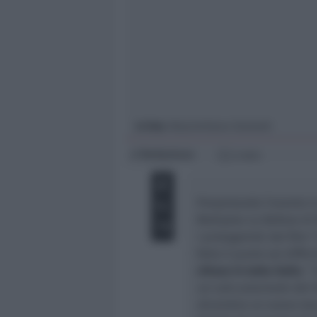
Giovani
Università
In foto
: Massimiliano Giometti
Redazione
di
2 min
Presentando l’evento i
Multiplex Le Befane di
i protagonisti del film 
fatto il punto sul diff
chiuso in tutta Italia
. “
un calo autunnale del 
dicembre un nuovo trac