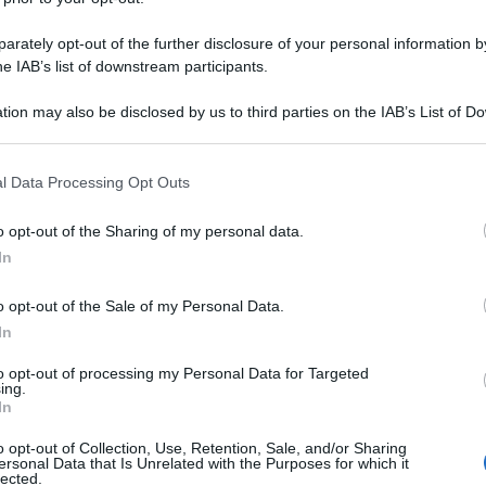
rately opt-out of the further disclosure of your personal information by
he IAB’s list of downstream participants.
tion may also be disclosed by us to third parties on the IAB’s List of 
 that may further disclose it to other third parties.
l Data Processing Opt Outs
o opt-out of the Sharing of my personal data.
In
o opt-out of the Sale of my Personal Data.
In
REPORT ANNUALE 2025
Stipendi, forniture, tributi. 145
to opt-out of processing my Personal Data for Targeted
Me
ing.
milioni distribuiti da Hera nel
In
riminese
LEGGI
o opt-out of Collection, Use, Retention, Sale, and/or Sharing
ersonal Data that Is Unrelated with the Purposes for which it
lected.
Redazione
di