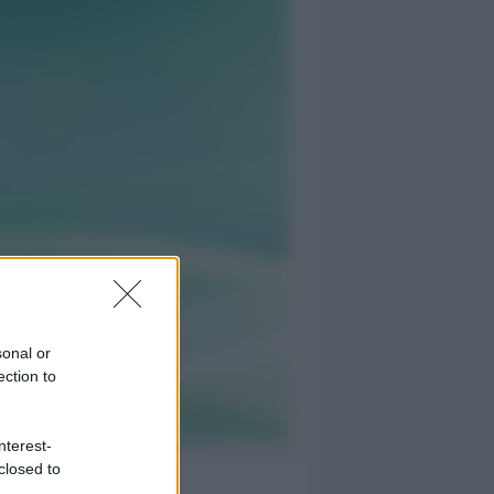
sonal or
ection to
nterest-
closed to