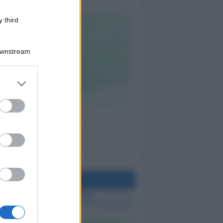
 third
Downstream
teo Rimini
 TUTTE LE NOTIZIE SUL METEO