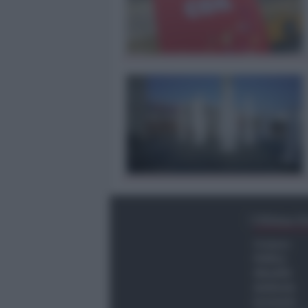
Ultima O
Cronaca
Politica
Attualità
Ambiente
Economia