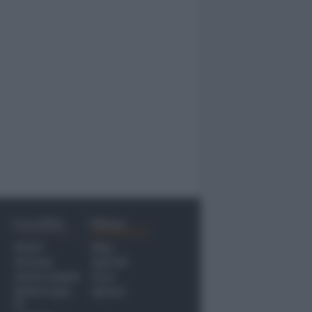
Località
Menu
Rimini
Blog
Riccione
Speciali
Santarcangelo
Fiera
Bellaria Igea
Agrinet
M.