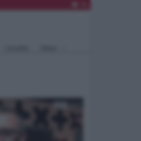
Rimini
Blog
Riccione
Speciali
Santarcangelo
Fiera
Bellaria Igea
Agrinet
M.
Cattolica
Misano
Località
Menu
Coriano
Rimini
Blog
Riccione
Speciali
Santarcangelo
Fiera
Bellaria Igea M.
Agrinet
Cattolica
Misano
Coriano