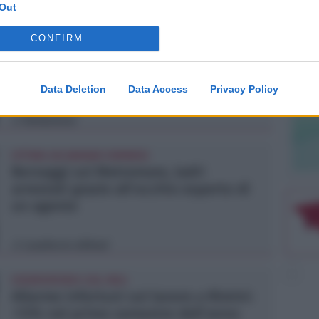
Out
RICHIESTA SPIEGAZIONI
CONFIRM
Post razzista legato a Riccione su un
canale a nome Lega. La sindaca:
gravissimo
Data Deletion
Data Access
Privacy Policy
Redazione
di
VITTIMA UN ANZIANO RIMINESE
Borseggi sul Metromare, ladri
arrestati grazie all'occhio esperto di
un agente
Lamberto Abbati
di
OSSERVATORIO CGIL INCA
Allarme infortuni sul lavoro a Rimini:
+13% nel primo semestre dell'anno