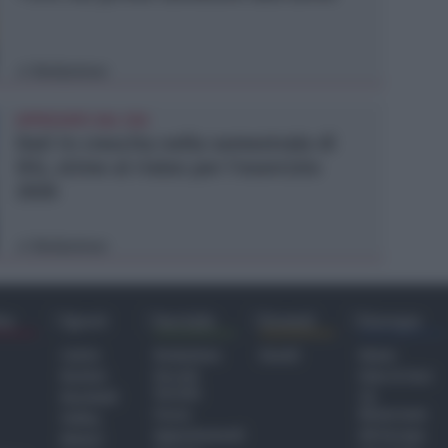
Redazione
di
APPROVATO DAL CDA
Dati in crescita nella semestrale di
IEG, stime al rialzo per l'esercizio
2026
Redazione
di
ra
Sport
Sociale
Eventi
Europa
Calcio
Redazione
Eventi
Home
Basket
Perché
Fake & Fact
Sociale
Baseball
TG
Focus
Newsroom
Volley
Appuntamenti
GR Europa
Motori