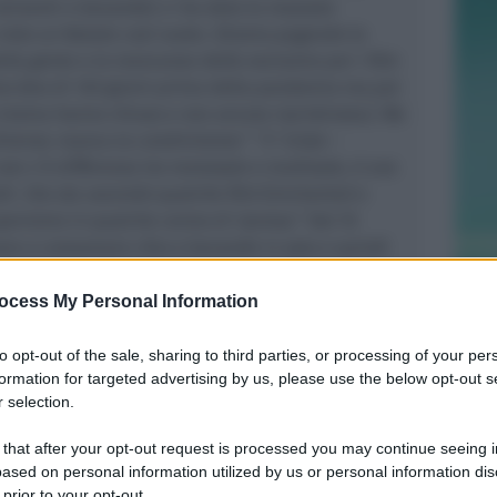
alimenti e bevande)
ci ha dato la mazzata
visto un Natale così vuoto. Stiamo pagando la
lla gente e la mancanza delle esclusive per i film
e (
era di 120 giorni prima della pandemia ma poi
cinema hanno chiuso e non ancora ripristinata
). Ma
diverso: manca la condivisione.
” “
E’ triste
–
non c’è differenza tra monosale e multisale, è una
tti. Ora sta uscendo qualche film
(Uncharted e
periamo in qualche cenno di ripresa.
” Dal 10
nare a consumare cibo e bevande in sala e quindi
r dei cinema. Un provvedimento positivo ma che sa
ttatori
– rivela Giometti –
hanno continuato a
ocess My Personal Information
andosi il cibo da casa e nascondendolo poi sotto
e più difficile pulire.
”
to opt-out of the sale, sharing to third parties, or processing of your per
formation for targeted advertising by us, please use the below opt-out s
 selection.
 that after your opt-out request is processed you may continue seeing i
ased on personal information utilized by us or personal information dis
 prior to your opt-out.