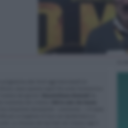
Gio
2
n programma alle 18 di oggi (mercoledì) al
 Rimini, dove saranno ospiti Riccardo Scamarcio e
“L’ombra del giorno”,
Massimiliano Giometti
ha
icile momento dei cinema.
500 le sale che hanno
Una situazione devastante
– commenta
-: c’è stato
50% poi un bagliore di luce con Spiderman e a
ollo. La chiusura dei bar
(ndr nei cinema vige il