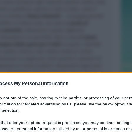
uova struttura agli impianti sportivi della città,
rto e pubblico, aperto a tutti e tutte, come il
 la Sindaca
Franca Foronchi
–
. Il playground del
ifica un’intera area, ma sarà un
punto di
a comunità
, attraverso il quale vogliamo
 benessere e la socialità. Non a caso
ci siamo
opeo dello sport per il 2027
: lo sport, l’attività
a nostra cultura e del nostro modo di vivere.
izzato un sogno per tanti sportivi e giovani di
Assessore ai lavori pubblici Alessandro Uguccioni
i e l’Assessora Claudia Gabellini che è riuscita a
nto da parte della Regione Emilia-Romagna con il
ocess My Personal Information
ealizzare l’opera
”.
to opt-out of the sale, sharing to third parties, or processing of your per
 finanziata nell’ambito degli accordi di
formation for targeted advertising by us, please use the below opt-out s
ezza urbana promossi dalla Regione Emilia-
 selection.
egionale 4 dicembre 2003, n. 24 e rappresenta un
un intervento più ampio finalizzato a restituire
 that after your opt-out request is processed you may continue seeing i
ased on personal information utilized by us or personal information dis
ini e turisti – spazi pubblici riqualificati, sicuri e