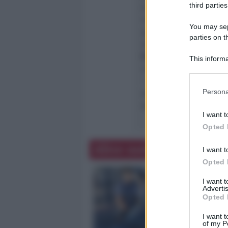
third parties
vivibili. “
Il progetto è 
integrata, con un forte 
You may sepa
spazio per incentivare 
parties on t
disagio e dalle devianz
Claudia Gabellini
-
Siam
This informa
che arricchirà la città e
Participants
– commenta soddisfatt
Persona
allenatore di basket è 
questo spazio così prez
I want t
Opted 
Altre notizie
I want t
Opted 
I want 
Advertis
Opted 
I want t
of my P