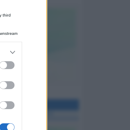
 third
Downstream
teo Rimini
 TUTTE LE NOTIZIE SUL METEO