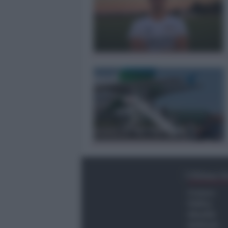
Ultima O
Cronaca
Politica
Attualità
Ambiente