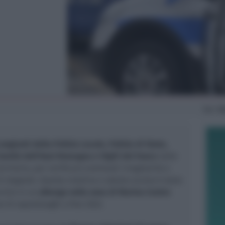
Mer
18
congiunti della Polizia Locale, Polizia di Stato,
Sanità dell’Ausl Romagna e Vigili del Fuoco
nelle
erritorio, per verificare eventuali irregolarità e
di degrado. Questa mattina e sabato scorso è stato
vizio in un
albergo nella zona di Marina Centro
o di sopralluoghi a fine 2022.