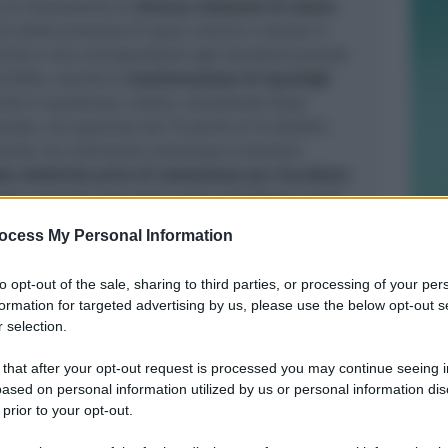
o al rilevamento di
diverse violazioni di natura
ire dalla presenza di spazi comuni e stanze in
niche e non corrispondenti agli standard previsti
16/2004, nonché la
trasformazione di ripostigli
ività in questione, inoltre, nonostante fosse
onale, con apertura dal 15 aprile al 15 ottobre
mento, ha continuato comunque a lavorare
tte elettriche prive di valutazione per riscaldare
 dei controlli sono stati anche identificati ospiti
orno. Le risultanze del controllo verranno
ocess My Personal Information
i provvedimenti di legge che porteranno al
divieto
ività per il gestore dell’hotel.
to opt-out of the sale, sharing to third parties, or processing of your per
formation for targeted advertising by us, please use the below opt-out s
sa in campo dalla Polizia Locale in sinergia con le
 selection.
e soggetti del territorio, che si inserisce nel grande
amministrazione comunale sul tema del contrasto
 that after your opt-out request is processed you may continue seeing i
ased on personal information utilized by us or personal information dis
la necessità di tutelare gli ospiti da eventuali
 prior to your opt-out.
he minano il nome della nostra città e che incidono
rcezione della sicurezza
– è il commento