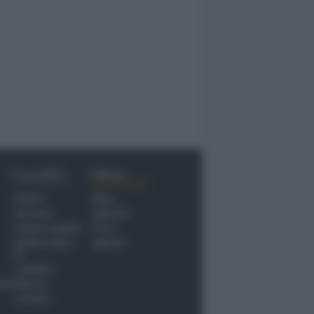
Località
Menu
Rimini
Blog
Riccione
Speciali
Santarcangelo
Fiera
Bellaria Igea
Agrinet
M.
Cattolica
nti
Misano
Coriano