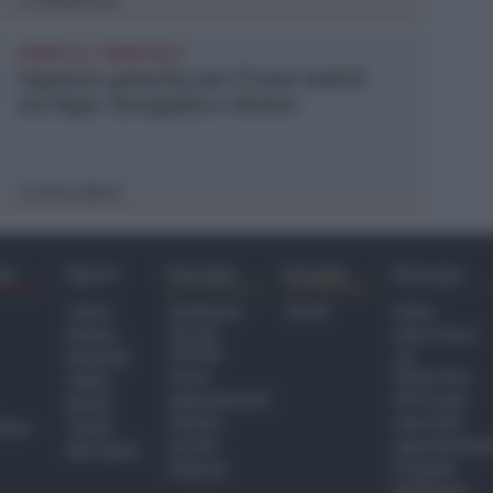
SABATO AL "BIANCHELLI"
Ingresso gratuito per il test match
tra Vigor Senigallia e Rimini
Icaro Sport
di
ra
Sport
Sociale
Eventi
Europa
Calcio
Redazione
Eventi
Home
Basket
Perché
Fake & Fact
Sociale
Baseball
TG
Focus
Newsroom
Volley
Appuntamenti
GR Europa
Motori
Dossier
Interviste
hiesa
Tennis
Servizi
Approfondime
Altri Sport
Podcast
Progetto
Redazione