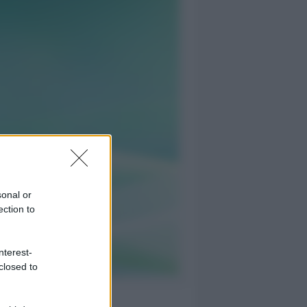
sonal or
ection to
nterest-
closed to