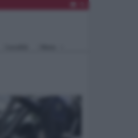
Rimini
Blog
Riccione
Speciali
Santarcangelo
Fiera
Bellaria Igea
Agrinet
M.
Cattolica
Misano
Località
Menu
Coriano
Rimini
Blog
Riccione
Speciali
Santarcangelo
Fiera
Bellaria Igea M.
Agrinet
Cattolica
Misano
Coriano