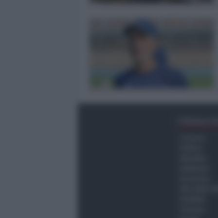
Ultima O
Cronaca
Politica
Attualità
Ambiente
Economia
Vita della C
Viabilità
Turismo