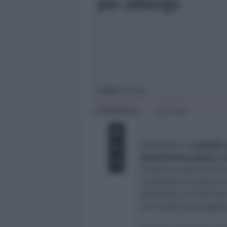
per albergo
Giovani
Università
In foto
: archivio
Redazione
di
2 min
Continuano i
controlli 
Dipartimento Igiene e 
strutture ricettive del t
contrastare situazioni 
effettuato un nuovo ser
che era già stato oggett