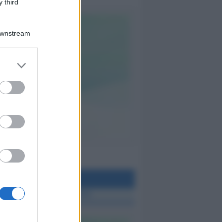
 third
Downstream
teo Rimini
 TUTTE LE NOTIZIE SUL METEO