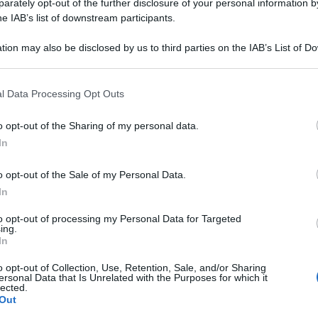
rately opt-out of the further disclosure of your personal information by
tiche per la sicurezza urbana e alla Polizia locale
he IAB’s list of downstream participants.
uri Magrini –
Questi controlli, dunque, sono
uare a garantire quella qualità a livello di
tion may also be disclosed by us to third parties on the IAB’s List of 
ristica per cui Rimini è nota e apprezzata in tutto
 that may further disclose it to other third parties.
l Data Processing Opt Outs
o opt-out of the Sharing of my personal data.
In
CALCIO ECCELLENZA
o opt-out of the Sale of my Personal Data.
Rimini Calcio: 509 abbonati. Nisi e
In
Bertani indisponibili per Senigallia
to opt-out of processing my Personal Data for Targeted
ing.
In
Me
Icaro Sport
di
o opt-out of Collection, Use, Retention, Sale, and/or Sharing
ersonal Data that Is Unrelated with the Purposes for which it
LEGGI
lected.
ISCRIZIONI SINO A FINE AGOSTO
Out
Numeri in forte crescita per la Scuola