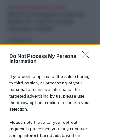
TRAGEDIA SFIORATA SUL TITANO
Rischia di annegare in piscina.
Bimbo di 4 anni in terapia
intensiva a Rimini
Redazione
di
Do Not Process My Personal
Information
If you wish to opt-out of the sale, sharing
to third parties, or processing of your
personal or sensitive information for
targeted advertising by us, please use
the below opt-out section to confirm your
selection.
LUNEDÌ IN DIRETTA DALLE 20:50
Calcio.Basket speciale girone B
Please note that after your opt-out
di Eccellenza e preparazione
request is processed you may continue
Rimini, su Icaro TV
seeing interest-based ads based on