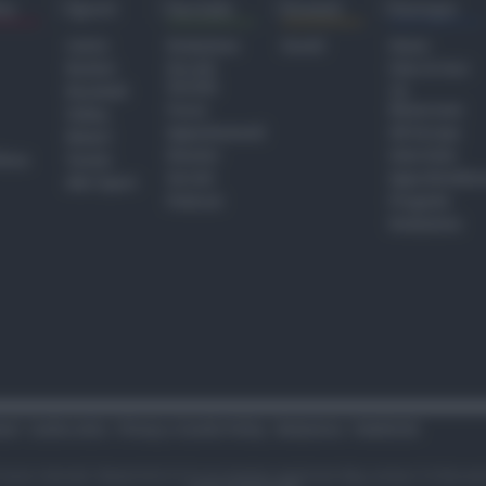
ra
Sport
Sociale
Eventi
Europa
Calcio
Redazione
Eventi
Home
Basket
Perché
Fake & Fact
Sociale
Baseball
TG
Focus
Newsroom
Volley
Appuntamenti
GR Europa
Motori
Dossier
Interviste
hiesa
Tennis
Servizi
Approfondime
Altri Sport
Podcast
Progetto
Redazione
tari
Codice etico
Privacy e Cookie Policy
Redazione
Pubblicità
i sono riservati. Newsrimini.it è una testata registrata Reg. presso il tribuna