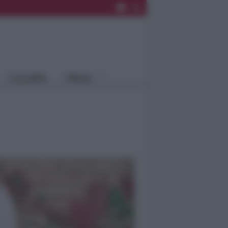
Rimini
Blog
Riccione
Speciali
Santarcangelo
Fiera
Bellaria Igea
Agrinet
M.
Cattolica
Misano
Località
Menu
Coriano
Rimini
Blog
Riccione
Speciali
Santarcangelo
Fiera
Bellaria Igea M.
Agrinet
Cattolica
Misano
Coriano