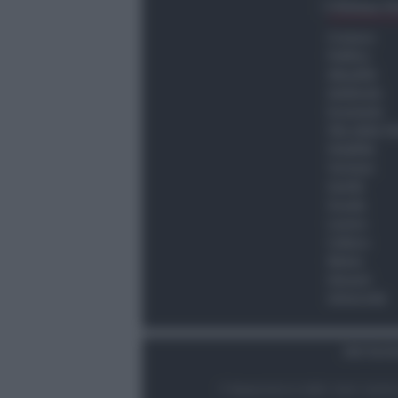
Ultima O
Cronaca
Politica
Attualità
Ambiente
Economia
Vita della C
Viabilità
Turismo
Sanità
Scuola
Lavoro
Cultura
Meteo
Giovani
Università
Dati Socie
© Newsrimini.it 2025. Tutti i diritt