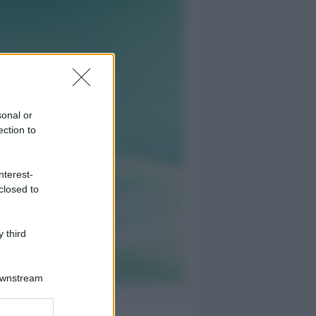
sonal or
ection to
nterest-
closed to
 third
Downstream