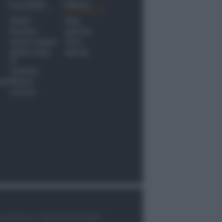
Località
Menu
Rimini
Blog
Riccione
Speciali
Santarcangelo
Fiera
Bellaria Igea
Agrinet
M.
Cattolica
nti
Misano
Coriano
le di Rimini n.7/2003 del 07/05/2003,