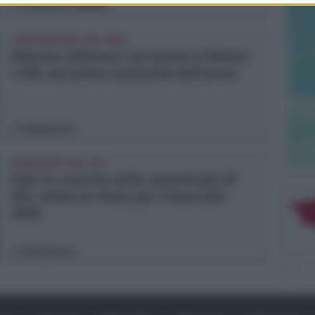
Lamberto Abbati
di
OSSERVATORIO CGIL INCA
Allarme infortuni sul lavoro a Rimini:
+13% nel primo semestre dell'anno
Redazione
di
APPROVATO DAL CDA
Dati in crescita nella semestrale di
IEG, stime al rialzo per l'esercizio
2026
Redazione
di