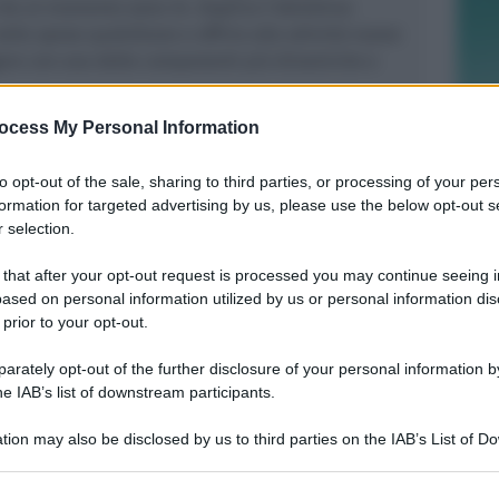
he al momento sono 34. Duplice l'obiettivo:
elle spese quotidiane e offrire alle attività nuove
are con una delle componenti più dinamiche e
ero aderire al progetto possono scrivere a:
ocess My Personal Information
t
to opt-out of the sale, sharing to third parties, or processing of your per
iversity Card sarà semplice. Al momento
formation for targeted advertising by us, please use the below opt-out s
ficiente presentare il badge universitario oppure un
 selection.
le, che attesti l’iscrizione all’Università di
da un documento di identità. L’elenco aggiornato
 that after your opt-out request is processed you may continue seeing i
ased on personal information utilized by us or personal information dis
onati sarà disponibile online sul sito web di
 prior to your opt-out.
i.it
.
rately opt-out of the further disclosure of your personal information by
he IAB’s list of downstream participants.
tion may also be disclosed by us to third parties on the IAB’s List of 
 that may further disclose it to other third parties.
REPORT ANNUALE 2025