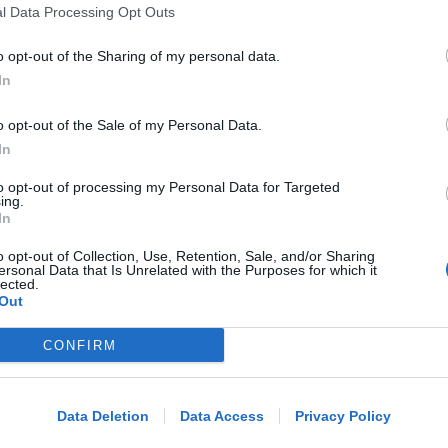
Stipendi, forniture, tributi. 145
l Data Processing Opt Outs
milioni distribuiti da Hera nel
riminese
o opt-out of the Sharing of my personal data.
In
Redazione
di
o opt-out of the Sale of my Personal Data.
In
RICHIESTA SPIEGAZIONI
Post razzista legato a Riccione su un
to opt-out of processing my Personal Data for Targeted
canale a nome Lega. La sindaca:
ing.
In
gravissimo
o opt-out of Collection, Use, Retention, Sale, and/or Sharing
ersonal Data that Is Unrelated with the Purposes for which it
Redazione
di
lected.
Out
VITTIMA UN ANZIANO RIMINESE
CONFIRM
Borseggi sul Metromare, ladri
Me
arrestati grazie all'occhio esperto di
LEGGI
un agente
Data Deletion
Data Access
Privacy Policy