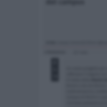
del campus
Giovani
Università
In foto
: Campus Università Rimini (@ne
Redazione
di
1 min
Un nuovo progetto per o
rafforzare il legame tr
Si tratta della
Rimini U
Rimini e da Uni.Rimini,
Confcommercio, Confeser
Campus di Rimini e que
riminese potranno acced