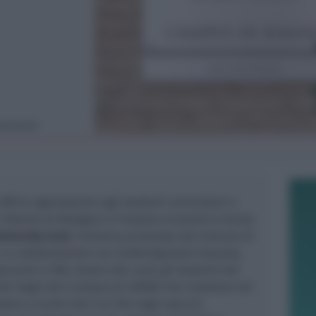
wsrimini)
ffrire agevolazioni agli studenti universitari e
a l’Ateneo di Bologna e il tessuto economico locale.
niversity Card
, iniziativa promossa dal Comune di
 in collaborazione con Confartigianato Imprese,
centi e CNA. Grazie alla card, gli studenti del
lli degli altri Campus di UNIBO che risiedono nel
ere a sconti dal 5 al 15% negli esercizi