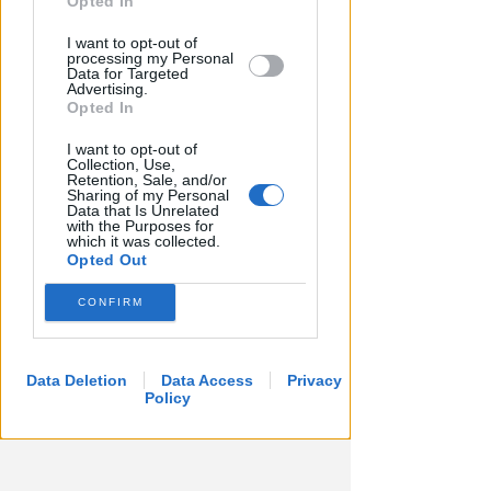
Opted In
Redazione
di
I want to opt-out of
processing my Personal
Data for Targeted
Advertising.
Opted In
I want to opt-out of
Collection, Use,
Retention, Sale, and/or
Sharing of my Personal
Data that Is Unrelated
with the Purposes for
which it was collected.
Opted Out
LUNEDÌ 10 AGOSTO
Processo alla Repubblica
CONFIRM
Italiana: ha mantenuto le sue
promesse?
Redazione
Data Deletion
di
Data Access
Privacy
Policy