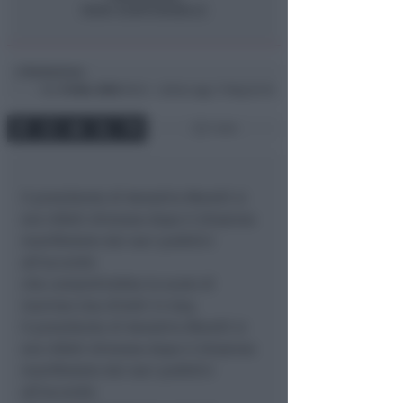
Redazione
di
Gio
10 Mar 2005
09:24 ~ ultimo agg. 11 Mag 04:16
1 min
il presidente di Aeradria Morelli si
era infatti dimesso dopo il dissenso
manifestato dai soci pubblici
all’accordo
che consentirebbe lo scalo di
marines Usa diretti in Iraq.
Il presidente di Aeradria Morelli si
era infatti dimesso dopo il dissenso
manifestato dai soci pubblici
all’accordo