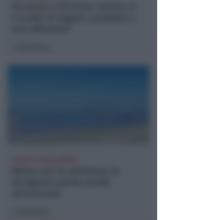
Sicurezza a Riccione. Azione: si
è scelto di negare i problemi e
non affrontarli
Redazione
di
CALDO E CIELO SERENO
Meteo: per la settimana di
ferragosto poche novità
all'orizzonte
Redazione
di