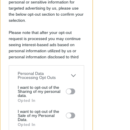
personal or sensitive information for
targeted advertising by us, please use
the below opt-out section to confirm your
selection.
LE DECISIONI DEL GIUDICE
Please note that after your opt-out
Furti sul lungomare di marina
request is processed you may continue
centro. Le Volanti arrestano
seeing interest-based ads based on
quattro giovani
personal information utilized by us or
personal information disclosed to third
Redazione
di
parties prior to your opt-out.
Personal Data
You may separately opt-out of the further
Processing Opt Outs
disclosure of your personal information
by third parties on the IAB’s list of
I want to opt-out of the
Sharing of my personal
downstream participants.
data.
Opted In
This information may also be disclosed
I want to opt-out of the
by us to third parties on the IAB’s List of
Sale of my Personal
Downstream Participants that may
Data.
further disclose it to other third parties.
Opted In
A RIMINI NORD