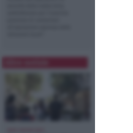
serenità della nostra terra,
soddisfazione per l’unanime
posizione di contrarieta’
all’operazione espressa dalle
istituzioni locali”.
Altre notizie
DOPO I RECENTI FATTI