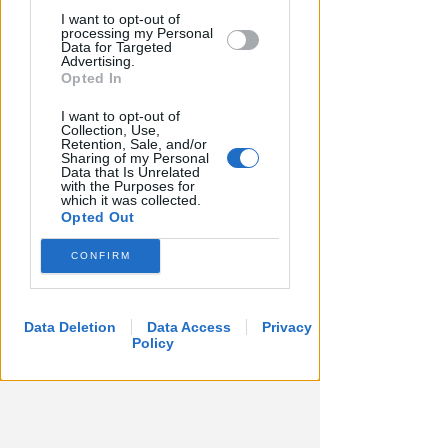
Viavai e odore di cannabinoidi.
I want to opt-out of
Blitz nell'appartamento della
processing my Personal
Data for Targeted
spacciatrice
Advertising.
Opted In
Redazione
di
I want to opt-out of
Collection, Use,
Retention, Sale, and/or
Sharing of my Personal
Data that Is Unrelated
with the Purposes for
which it was collected.
Opted Out
CONFIRM
Data Deletion
Data Access
Privacy
Policy