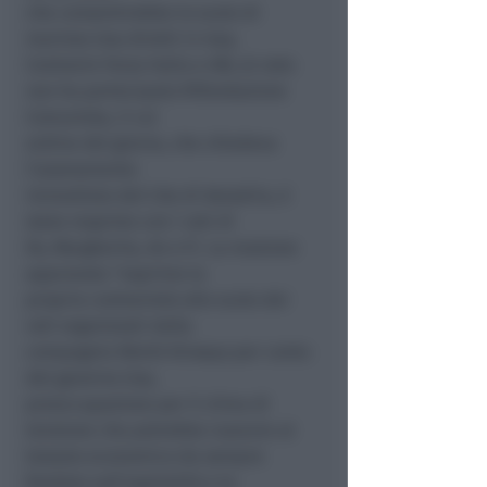
che consentirebbe lo scalo di
marines Usa diretti in Iraq.
Contrarie Forza Italia e AN; al voto
non ha partecipato Rifondazione
Comunista, il cui
ordine del giorno, che chiedeva
l’azzeramento
immediato del Cda di Aeradria, é
stato respinto con i voti di
Ds, Margherita, An e Fi. La mozione
approvata ”esprime la
propria contrarietà allo scalo dei
voli organizzati dalla
compagnia World Airways per conto
del governo Usa,
preoccupazione per il clima di
tensione che potrebbe nuocere al
tessuto economico da sempre
fondato sull’ospitalità e la