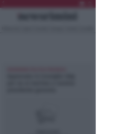
Ultima Ora
Sport
Sociale
Europa
Eventi
Località
NEWSRIMINI POLITICA PROVINCIA
Approvato in Consiglio Odg
per no ai marines e nomina
presidente garanzia