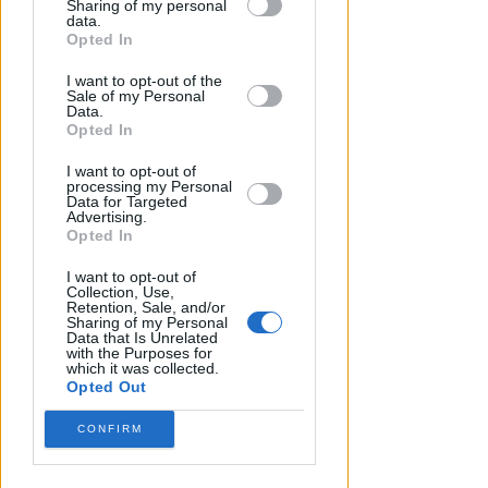
"SCEMPIO INTOLLERABILE"
Sharing of my personal
downstream participants.
data.
Piano Spiaggia. Spina (FdI):
Opted In
cemento e spese in più per i
This information may also be disclosed
concessionari
I want to opt-out of the
by us to third parties on the IAB’s List of
Sale of my Personal
Downstream Participants that may
Data.
Redazione
di
further disclose it to other third parties.
Opted In
I want to opt-out of
processing my Personal
Data for Targeted
Advertising.
Opted In
I want to opt-out of
Collection, Use,
Retention, Sale, and/or
Sharing of my Personal
Data that Is Unrelated
with the Purposes for
which it was collected.
Opted Out
CONFIRM