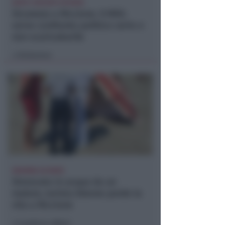
DOPO I RECENTI EPISODI
Sicurezza a Riccione. Il M5S:
serve confronto politico serio e
non scaricabarile
Redazione
di
DRAMMA IN MARE
Stroncato in acqua da un
malore, turista 65enne perde la
vita a Riccione
Lamberto Abbati
di