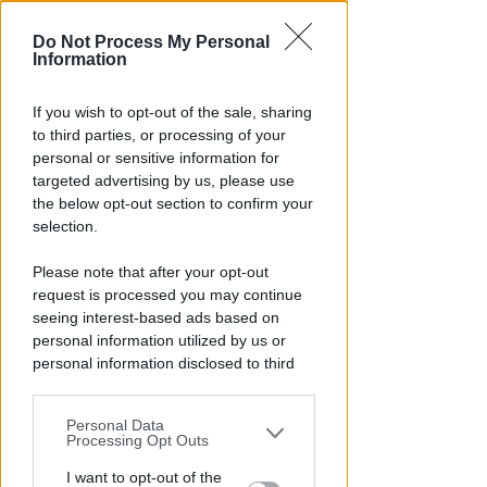
Do Not Process My Personal
Information
If you wish to opt-out of the sale, sharing
UN 2026 SPARTIACQUE
to third parties, or processing of your
Un semestre in crescita.
personal or sensitive information for
Presente, futuro e "nodi" da
targeted advertising by us, please use
affrontare per l'aeroporto
the below opt-out section to confirm your
selection.
Andrea Polazzi
di
Please note that after your opt-out
request is processed you may continue
seeing interest-based ads based on
personal information utilized by us or
personal information disclosed to third
parties prior to your opt-out.
Personal Data
You may separately opt-out of the further
Processing Opt Outs
disclosure of your personal information
by third parties on the IAB’s list of
I want to opt-out of the