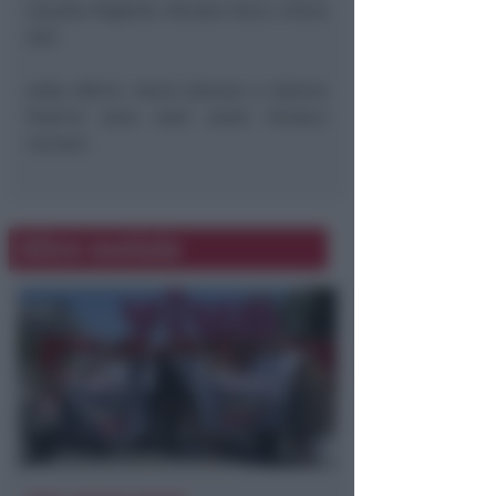
Claudio Righetti, Renato Socci, Silvia
Zoli.
Julko Albini, Savio Galvani e Valeria
Podrini sono stati eletti Sindaci
revisori.
Altre notizie