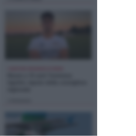
I GENITORI ORIGINARI DI RIMINI
Muore a 19 anni Tommaso
Ugolini, nipote della consigliera
regionale
Redazione
di