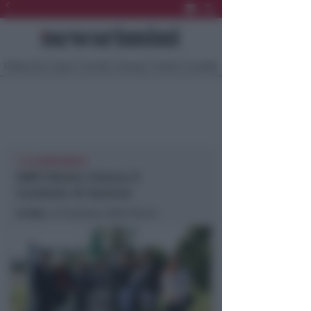
Ultima Ora
Sport
Sociale
Europa
Eventi
Località
I 13 COMPONENTI
ANPI Rimini rinnova il
Comitato di Sezione
In foto
: un’iniziativa ANPI Rimini