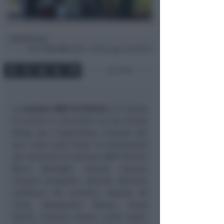
Redazione
di
Mar
17 Dic 2024
16:09 ~ ultimo agg. 9 Giu 08:44
1 min
La
sezione ANPI di Rimini
si è riunita
lo scorso 14 dicembre al Csa Grotta
Rossa per l’assemblea annuale dei
soci. Sono stati eletti 13 componenti
nel Comitato di Sezione ANPI Rimini:
Mirco Botteghi, Andrea Caputo,
Claudio Cerquetti, Daniela Daniele,
Lanfranco De Camillis, Rosella De
Troia, Alessandro Donati, Ivano
Foschi, Simona Frisoni, Carla Gozzi,