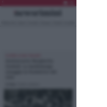
Ultima Ora
Sport
Sociale
Europa
Eventi
Località
SI APRE LA SUA "VALIGIA"
Anniversario Margherita
Zoebeli. La Gambalunga
omaggia la fondatrice del
CEIS
In foto
: l’asilo svizzero