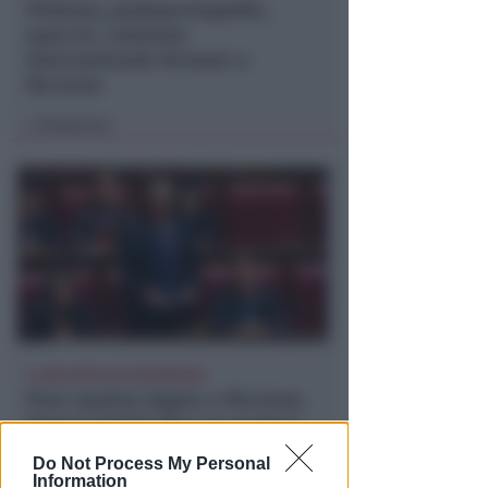
Violenza, pedopornografia,
spaccio. Latitante
internazionale fermato a
Riccione
Redazione
di
IL DEPUTATO PD INTERROGA
Post razzista legato a Riccione.
Gnassi: Salvini dica se social è
della Lega
Do Not Process My Personal
Information