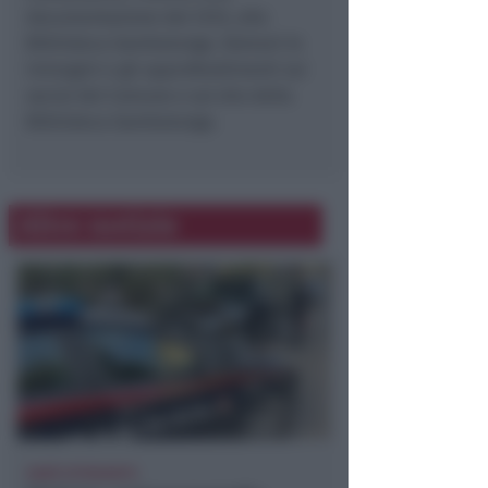
documentazione del CEIS, alla
Biblioteca Gambalunga. Domani le
immagini e gli approfondimenti sui
social del Comune e sul sito della
Biblioteca Gambalunga.
Altre notizie
SARÀ ESTRADATO