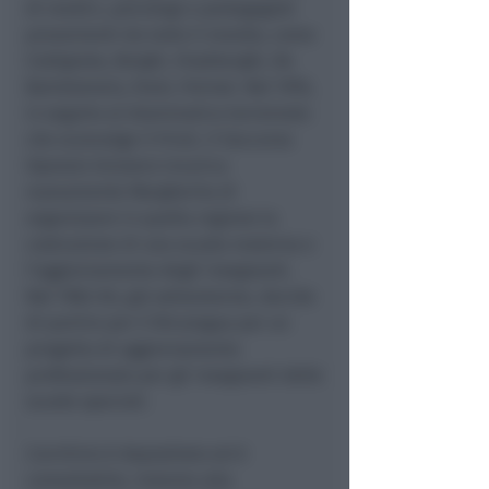
di medici, psicologi e pedagogisti
provenienti da tutto il mondo, come
Codignola, Borghi, Visalberghi, De
Bartolomeis, Forel, Freinet. Nel 1976,
in seguito al drammatico terremoto
che sconvolge il Friuli, il Soccorso
Operaio Svizzero incarica
nuovamente Margherita di
organizzare in quella regione la
costruzione di una scuola materna e
l’aggiornamento degli insegnanti.
Nel 1982-83, già settantenne, decide
di partire per il Nicaragua per un
progetto di aggiornamento
professionale per gli insegnanti delle
scuole speciali.
L’archivio è depositato ed è
consultabile, insieme alla