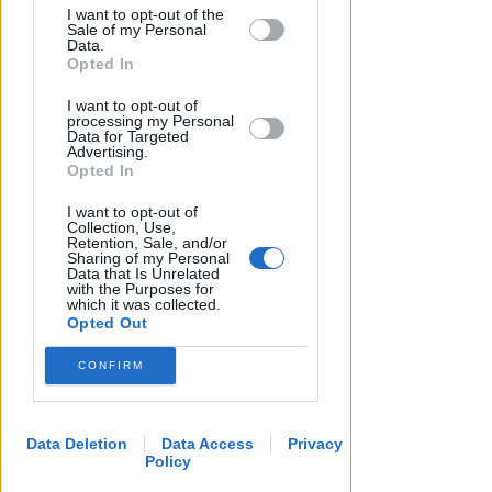
I want to opt-out of the
by us to third parties on the IAB’s List of
Sale of my Personal
Downstream Participants that may
Data.
further disclose it to other third parties.
Opted In
I want to opt-out of
processing my Personal
CALCIO ECCELLENZA
Data for Targeted
Rimini Calcio: 509 abbonati. Nisi
Advertising.
Opted In
e Bertani indisponibili per
Senigallia
I want to opt-out of
Collection, Use,
Retention, Sale, and/or
Icaro Sport
di
Sharing of my Personal
Data that Is Unrelated
with the Purposes for
which it was collected.
Opted Out
CONFIRM
Data Deletion
Data Access
Privacy
Policy