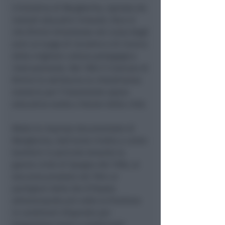
L’iniziativa di Margherita, ispirata da
metodi educativi innovati, fece sì
che Rimini diventasse nel corso degli
anni un luogo di incontro e di ricerca
della migliore cultura pedagogica
internazionale. Nel 1963 il Comune di
Rimini le attribuiva la cittadinanza
onoraria per l’importante opera
educativa svolta a favore della città.
Molte le imprese documentate di
Margherita, dall’aiuto rivolto a cento
bambini in pericolo durante la
guerra civile di Spagna del 1936, al
soccorso prestato nel 1944 ai
partigiani della Val d’Ossola
attraversando più volte la frontiera
in condizioni disperate per
trasportare viveri e medicinali.