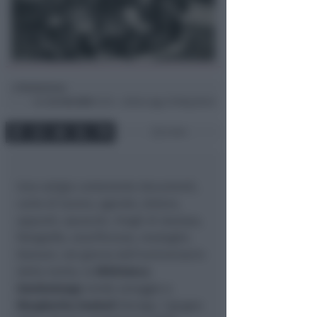
Redazione
di
Gio
24 Feb 2022
14:15 ~ ultimo agg. 29 Mag 08:45
2 min
Una valigia contenente documenti,
carte di lavoro, agende, lettere,
appunti, opuscoli, ritagli di stampa,
fotografie, onorificenze, medaglie.
Domani, nel giorno dell’anniversario
della morte, la
Biblioteca
Gambalunga
rende omaggio a
Margherita Zoebeli
(Zurigo, 7 giugno