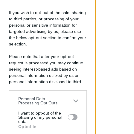
Redazione
di
If you wish to opt-out of the sale, sharing
to third parties, or processing of your
personal or sensitive information for
targeted advertising by us, please use
the below opt-out section to confirm your
selection.
Please note that after your opt-out
request is processed you may continue
seeing interest-based ads based on
GOLDEN CLUB RIMINI
A Brayan Schiaratura e Federica
personal information utilized by us or
personal information disclosed to third
Moroni vanno i favori della 7ª
parties prior to your opt-out.
Guarda Rimini
Personal Data
You may separately opt-out of the further
Icaro Sport
di
Processing Opt Outs
disclosure of your personal information
by third parties on the IAB’s list of
I want to opt-out of the
Sharing of my personal
downstream participants.
data.
Opted In
This information may also be disclosed