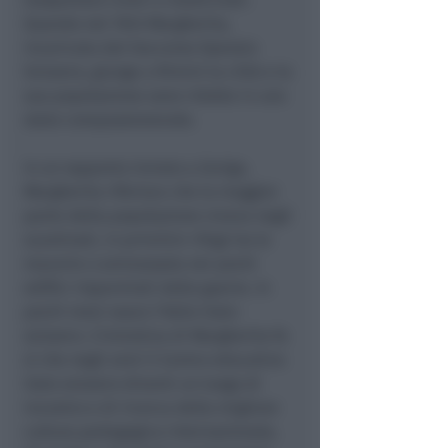
Quando nel 1945 Margherita,
incaricata dal Soccorso Operaio
Svizzero, giunge a Rimini la città e la
sua popolazione sono ridotte in uno
stato compassionevole.
In un rapporto inviato a Zurigo,
Margherita riferisce che la maggior
parte della popolazione viveva negli
scantinati, in primitivi rifugi tra le
macerie o ammassata nei pochi
edifici risparmiati dalla guerra. In
pochi mesi nasce l’Asilo italo-
svizzero. L’iniziativa di Margherita fa
sì che negli anni il Centro educativo
italo svizzero diventi un luogo di
incontro e di ricerca della migliore
cultura pedagogica internazionale,