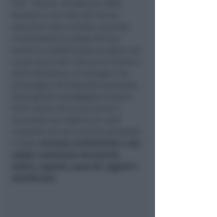
1912 – Rimini, 25 febbraio 1996),
fondatrice nel 1946 del Centro
educativo italo-svizzero, aprendo
virtualmente la valigia del suo
archivio e pubblicando sul web e sui
canali social del Comune di Rimini e
della Biblioteca, le immagini che
provengono dal deposito personale
della grande pedagogista svizzera.
Pochi sanno che la sua storia è
raccontata da migliaia di carte
custodite nel suo archivio personale,
in tutto
46 buste archivistiche e una
valigia contenente documenti,
lettere, appunti, opuscoli, oggetti e
onorificenze
.