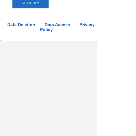
CONFIRM
Data Deletion
Data Access
Privacy
Policy
TANA VINCE A JESI
Scatta il torneo nazionale Open
femminile del Tennis Club
Viserba
Icaro Sport
di