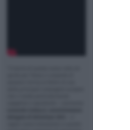
“
Il lancio di questa nuova rotta da
aprile per Tirana ci consente di
salutare l’arrivo al Fellini di una
delle principali compagnie europee
che ci rende particolarmente
orgogliosi e soprattutto
– commenta
Leonardo Corbucci, amministratore
delegato di Airiminum 2014
–
ci
regala nuovo entusiasmo in questo