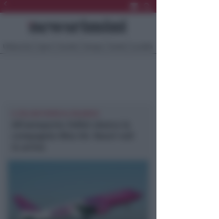
Ultima Ora
Sport
Sociale
Europa
Eventi
Località
IL FELLINI PUNTA AL RILANCIO
All’aeroporto Fellini sbarca la
compagnia Wizz Air. Nuovi voli
in arrivo