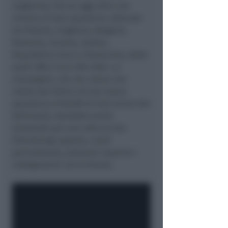
ungherese che ha oggi oltre una
ventina di basi operative collocate
tra Polonia, Ungheria, Bulgaria,
Romania, Ucraina, Serbia,
Repubblica Ceca e Slovacchia, dalle
quali offre circa 400 rotte. La
compagnia, che non aveva mai
volato dal Fellini ed era invece
operativa al Ridolfi di Forlì prima del
fallimento, starebbe anche
lavorando per una rotta su San
Pietroburgo appena, covid
permettendo, potranno ripartire i
collegamenti con la Russia.