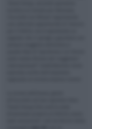
Travel Group, secondo operatore
turistico al mondo per fatturato,
l’accordo con Wizzair rappresenta
una ulteriore opportunità di rilancio
per il Fellini, ma è soprattutto un
segnale che ci spinge a guardare con
sempre maggiore ottimismo a
questa fase di ripartenza e al ritorno
sulla nostra Riviera dei viaggiatori
internazionali
“. Soddisfazione viene
espressa anche dall’assessore
regionale al turismo Andrea Corsini.
La scorsa settimana, grazie
all’accordo col tour operator Anex
Travel Group (che avrà la sede
direzionale proprio al Fellini), erano
stati annunciati i voli da Rimini della
compagnia
Azur Air
con un