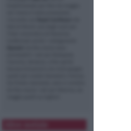
bisettimanale per Kiev da maggio.
Ieri invece è stato presentato
l’accordo con
Royal Carribean
che
farà di Rimini uno degli scali per
l’hub croceristico di Ravenna.
Confermati anche i collegamenti
Ryanair:
da fine marzo sono
prenotabili i voli per Budapest,
Cracovia, Varsavia, a fine aprile
Kaunas (Lituania) e da inizio giugno
quelli per Londra Stansted e Vienna.
Sul fronte nazionale, sono in vendita
da fine marzo i voli per Palermo, da
maggio quelli su Cagliari.
Altre notizie