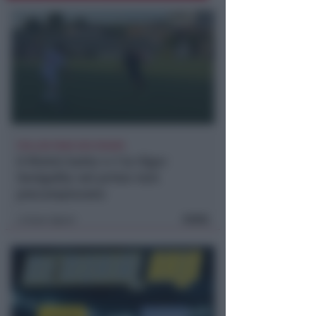
POLLINI PARA DUE RIGORI
Il Rimini batte 4-1 la Vigor
Senigallia nel primo test
precampionato
FOTO
Icaro Sport
di