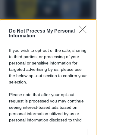
BELLARIVA E STELLA
Do Not Process My Personal
Mercoledì 12 agosto alla Stella
Information
il primo Memorial Arlo
If you wish to opt-out of the sale, sharing
Icaro Sport
di
to third parties, or processing of your
personal or sensitive information for
targeted advertising by us, please use
the below opt-out section to confirm your
selection.
Please note that after your opt-out
request is processed you may continue
seeing interest-based ads based on
personal information utilized by us or
personal information disclosed to third
VACANZA TRAGICA
parties prior to your opt-out.
Va in caserma per denunciare la