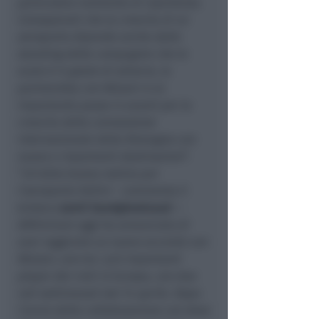
particolare momento di ripartenza.
Consapevoli che la crescita di un
aeroporto dipende anche dallo
standing delle compagnie che lo
scalo è in grado di attrarre, la
partnership con Wizzair è un
importante passo in avanti per la
crescita della connessione
internazionale della Romagna con
nuove e importanti destinazioni
“.
“
Un’altra buona notizia per
l’aeroporto Fellini
– commenta il
sindaco
Jamil Saedghoolvaad
–
:
AIRiminum oggi ha annunciato di
aver raggiunto un nuovo accordo con
Wizzair, uno tra i più importanti
player dei cieli in Europa, con due
voli settimanali dal 14 aprile. Dopo
l’avvio della collaborazione con Anex