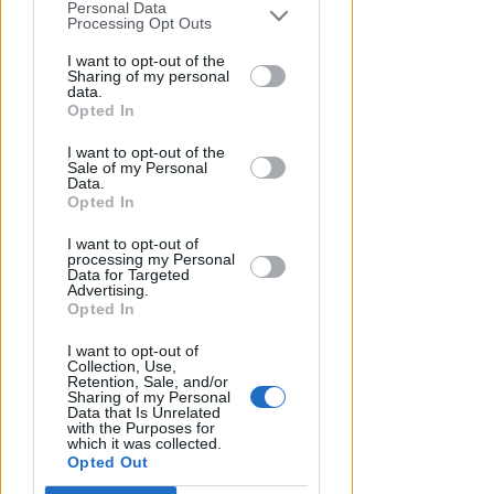
scomparsa del marito, ma
Personal Data
You may separately opt-out of the further
Processing Opt Outs
scopre che è morto
disclosure of your personal information
by third parties on the IAB’s list of
I want to opt-out of the
Lamberto Abbati
di
Sharing of my personal
downstream participants.
data.
Opted In
This information may also be disclosed
I want to opt-out of the
by us to third parties on the IAB’s List of
Sale of my Personal
Downstream Participants that may
Data.
further disclose it to other third parties.
Opted In
I want to opt-out of
processing my Personal
Data for Targeted
Advertising.
Opted In
DOPO I RECENTI EPISODI
Sicurezza a Riccione. Il M5S:
I want to opt-out of
Collection, Use,
serve confronto politico serio e
Retention, Sale, and/or
non scaricabarile
Sharing of my Personal
Data that Is Unrelated
with the Purposes for
Redazione
di
which it was collected.
Opted Out