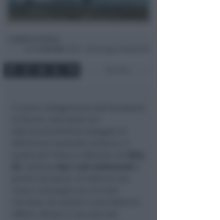
Andrea Polazzi
di
Ven
4 Feb 2022
12:06 ~ ultimo agg. 29 Mag 07:28
3 min
Il nuovo collegamento dall’aeroporto
di Rimini, anticipato ieri
dall’amministratore delegato di
AiRiminum Leonardo Corbucci, è
quello per Tirana in Albania con
Wizz
Air
. Saranno
due i voli settimanali
a
partire da aprile. Si tratta di una
nuova compagnia per lo scalo
riminese che amplia il pacchetto di
offerte. Wizzair è una low cost