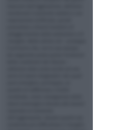
trascorsi dall’aggressione, abbiamo
mantenuto il paziente sedato e con
respirazione artificiale, quindi
proceduto a diversi tentativi di
alleggerimento della sedazione e di
risveglio. Nelle ultime ore
– prosegue
il primario che, con la sua equipe,
sta seguendo passo passo l’evolversi
delle condizioni del 25enne –
abbiamo dato corso anche ad una
serie di esami diagnostici dai quali
pare emergere, purtroppo, un
quadro di sofferenze a livello
cerebrale, come conseguenza dello
shock emorragico dovuto alle lesioni
riportate al momento
dell’aggressione. Questo quadro sta
rendendo più difficoltoso il risveglio