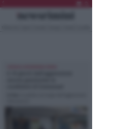
Ultima Ora
Sport
Sociale
Europa
Eventi
Località
CRONACA NEWSRIMINI RIMINI
A 10 giorni dall’aggressione
ancora gravissime le
condizioni di Emmanuel
In foto
: la polizia sul luogo dell’aggressione
(Adriapress)