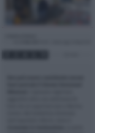
Andrea Polazzi
di
Ven
31 Mar 2017
10:18 ~ ultimo agg. 24 Mag 19:39
2 min
Non può essere considerato ancora
fuori pericolo il 25enne Emmanuel
NNumani
, il giovane nigeriano
aggredito oltre una settimana fa
fuori da un supermercato a Marina
Centro. Nel bollettino diramato
dall’ospedale Infermi, dove è
ricoverato in rianimazione
, si parla