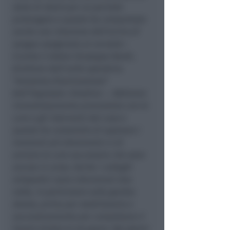
stato di shock per un periodo
prolungato e questo ha comportato
anche una riduzione dell’arrivo di
sangue ossigenato al cervello
–
ricorda il dottor Giuseppe Nardi,
direttore dell’unità operativa
“Anestesia Rianimazione”
dell’Ospedale cittadino –
. Abbiamo
immediatamente provveduto con le
cure e gli interventi del caso e
questo ha consentito di superare i
momenti più drammatici e di
avviare le cure successive che sono
ancora in corso. Anche i colleghi
ortopedici sono intervenuti due
volte, in particolare sulla gamba
destra, prima per stabilizzarla e
successivamente per completare il
lavoro mirato al recupero. Nei giorni