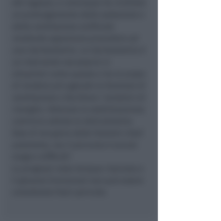
del ragazzo, e comunque ha richiesto
un prolungamento della sedazione e
della ventilazione artificiale
rendendo opportuno procedere ad
una tracheotomia. La tracheotomia è
un intervento necessario in
situazioni come questa e ha lo scopo
di rendere più agevole la funzione di
ventilazione e facilitare i tentativi di
risveglio. Ottenuta la stabilizzazione,
comincia adesso la delicatissima
fase di recupero delle funzioni vitali
autonome, ma il percorso è ancora
lungo e difficile
“.
La prognosi resta dunque riservata e
il giovane Emmanuel non può essere
considerato fuori pericolo.