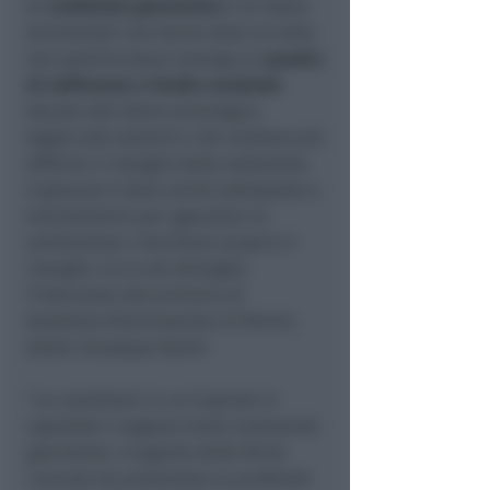
di
condizioni gravissime
e di esami
strumentali che hanno dato un esito
non positivo (pare emerga un
quadro
di sofferenze a livello cerebrale
dovuto allo shock emorragico
legato alle lesioni) e che rendono più
difficile il risveglio dalla sedazione.
Il giovane è stato anche sottoposto a
tracheotomia per agevolare la
ventilazione e facilitare proprio il
risveglio. Ecco nel dettaglio
l’intervento del primario di
Anestesia Rianimazione di Rimini,
dottor Giuseppe Nardi:
“
Le condizioni in cui è giunto in
ospedale il ragazzo erano veramente
gravissime. A seguito delle ferite
ricevute ha presentato un profondo