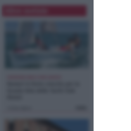
Altre notizie
ISCRIZIONI SINO A FINE AGOSTO
Numeri in forte crescita per la
Scuola Vela dello Yacht Club
Rimini
FOTO
Icaro Sport
di