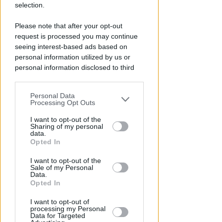
selection.
NO A PISCINE E TERRAZZE
Please note that after your opt-out
Piano Arenile. Renzi (FdI):
request is processed you may continue
maldestro tentativo di
seeing interest-based ads based on
urbanizzare la spiaggia
personal information utilized by us or
personal information disclosed to third
Redazione
di
parties prior to your opt-out.
Personal Data
You may separately opt-out of the further
Processing Opt Outs
disclosure of your personal information
by third parties on the IAB’s list of
I want to opt-out of the
Sharing of my personal
downstream participants.
data.
Opted In
This information may also be disclosed
I want to opt-out of the
by us to third parties on the IAB’s List of
Sale of my Personal
Downstream Participants that may
Data.
further disclose it to other third parties.
Opted In
SABATO AL "BIANCHELLI"
Ingresso gratuito per il test
I want to opt-out of
match tra Vigor Senigallia e
processing my Personal
Data for Targeted
Rimini