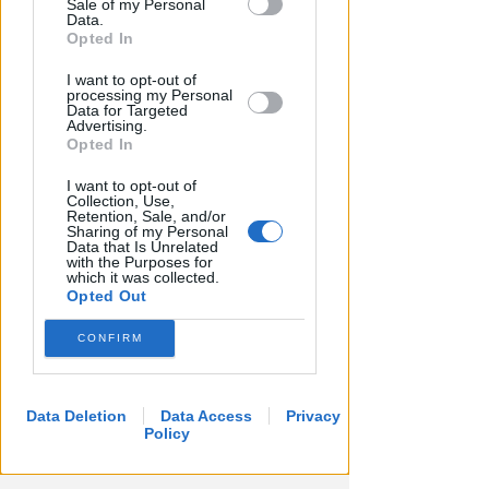
classifica
Sale of my Personal
Downstream Participants that may
Data.
further disclose it to other third parties.
Opted In
Serie A
Serie B
I want to opt-out of
processing my Personal
Data for Targeted
Serie C girone B
Advertising.
Opted In
Serie D girone D
I want to opt-out of
Serie D girone F
Collection, Use,
Retention, Sale, and/or
Eccellenza girone B
Sharing of my Personal
Data that Is Unrelated
Promozione girone D
with the Purposes for
which it was collected.
Prima categoria girone G
Opted Out
Prima categoria girone H
CONFIRM
Seconda categoria girone O
Seconda categoria girone P
Data Deletion
Data Access
Privacy
Policy
Terza categoria Rimini girone A
Terza categoria Rimini girone B