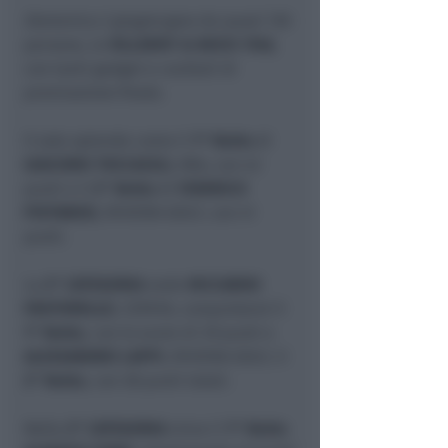
Domenica 2 giugno
gara da quasi 130
persone, la
VILLEROY & BOCH 1748
,
con tanti gadget e cocktail di
premiazione finale.
Il sole splende come il
1° Netto
di
GIACOMO TOCCACELI
, MIA, con 42
punti e il
2° Netto
di
FEDERICO
PIETANESI
, RIVIERA GOLF, con 41
punti.
La
2° CATEGORIA
vede
RICCARDO
PASTORELLO
, CERVIA, conquistarsi il
1° Netto
, con lo score di 39 punti e
ALESSANDRO LAPPI
, RIVIERA GOLF, il
2° Netto
, con 38 punti totali.
Nella
3° CATEGORIA
vince il
1° Netto