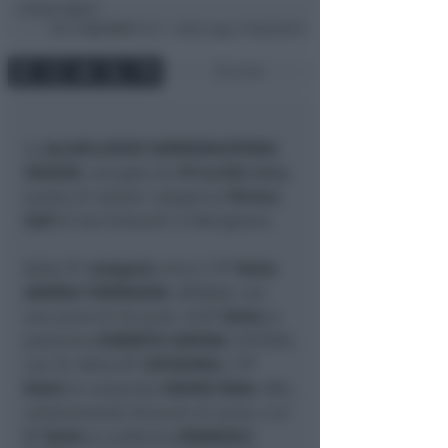
Icaro Sport
di
Mar
4 Giu 2019
01:12 ~ ultimo agg. 27 Mag 08:59
2 min
La
ALLINCLUSIVE SUMMER&SPRING
SEASON
, una gara da
70 iscritti circa
,
quella di
sabato 1 giugno
al
Riviera
Golf
di San Giovanni in Marignano.
Nella
1° categoria
vince il
1° Netto
ANDREA TOMMASINI
, ARZAGA, con
uno score di 36 punti. Al
2° Netto
si
posiziona
ROBERTO SIMONE
, ESTERO,
con 35. Nella
2° CATEGORIA
, il
1°
Netto
lo conquista
DAVIDE MAGI
, MIA,
collezionando 38 punti di score, e al
2° Netto
si conferma
EMANUELE