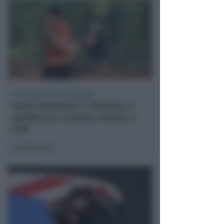
1.000 EURO DI MONTEPREMI
Open femminile TC Viserba: si
qualificano Liverani, Amadio e
Lolli
Icaro Sport
di