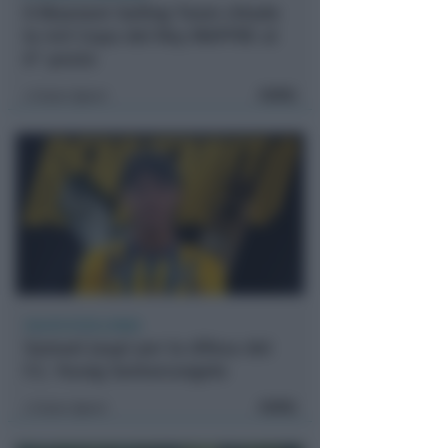
Il Bluenext Sailing Team chiude
la 44ª Copa del Rey MAPFRE al
6° posto
FOTO
Icaro Sport
di
CALCIO ECCELLENZA
Samuel Jaupi per la difesa del
F.C. Young Santarcangelo
FOTO
Icaro Sport
di