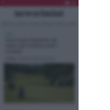
Ultima Ora
Sport
Sociale
Europa
Eventi
Località
GOLF
Due le gare disputate nel
week end al Riviera Golf. I
risultati
In foto
: Il Riviera Golf (archivio)