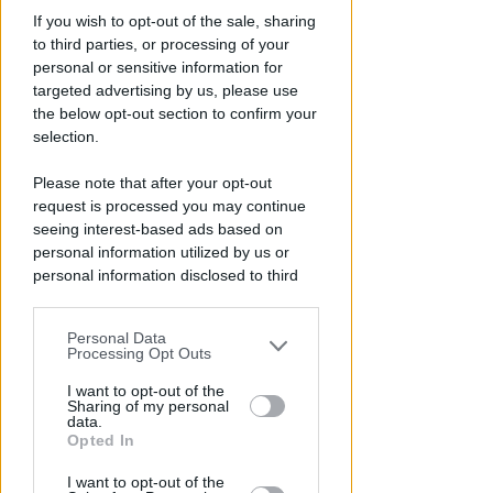
If you wish to opt-out of the sale, sharing
to third parties, or processing of your
personal or sensitive information for
targeted advertising by us, please use
the below opt-out section to confirm your
selection.
Please note that after your opt-out
request is processed you may continue
seeing interest-based ads based on
personal information utilized by us or
personal information disclosed to third
parties prior to your opt-out.
Personal Data
You may separately opt-out of the further
Processing Opt Outs
disclosure of your personal information
by third parties on the IAB’s list of
I want to opt-out of the
Sharing of my personal
downstream participants.
data.
Opted In
Calcio: risultati e
This information may also be disclosed
I want to opt-out of the
by us to third parties on the IAB’s List of