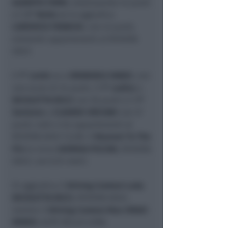
ALBERTO FERRI
, totalizzando 42 punti
e il
2° Netto
se lo aggiudica
LUDOVICO FRANCHI
, con 42 punti,
entrambi appartenenti al RIVIERA
GOLF.
Il
1° Lordo
va a
EMANUELE DANZI
, con
uno score di 34 punti, il
1° Ladies
a
NICOLETTA RICCI
con 36 punti e il
1°
Seniores
a
CLAUDIO ORCIANI
con 37
punti, tutti e tre appartenenti al
RIVIERA GOLF CLUB. Il
Nearest To The
Pin
lo vince
GIORGIA PICCINI
, RIVIERA
GOLF, con 0,74 metri.
Si aggiudica il
Driving Contest Lady
NICOLETTA RICCI
, RIVIERA GOLF,
mentre il
Driving Contest Man ORAZI
MIRKO
, ALPE DELLA LUNA.