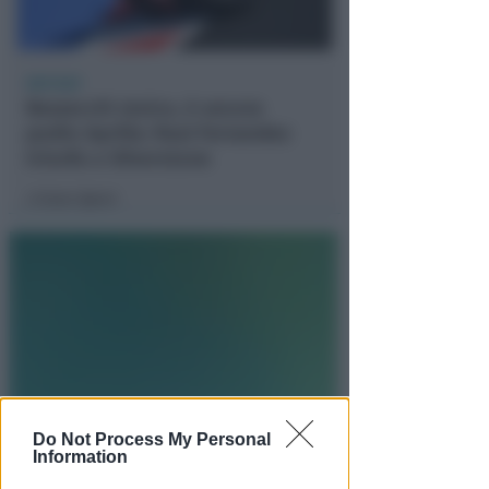
MOTOGP
Bezzecchi stoico, è ancora
podio Aprilia: Raul Fernandez
trionfa a Silverstone
Icaro Sport
di
Do Not Process My Personal
Information