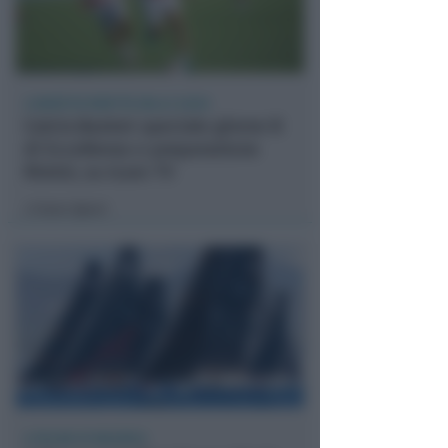
LUNEDÌ IN DIRETTA DALLE 20:50
Calcio.Basket speciale girone B
di Eccellenza e preparazione
Rimini, su Icaro TV
Icaro Sport
di
A PALMA DI MAIORCA