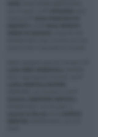
VERNI
, ALIAS VERNA MONTEGIOVE,
con 37 punti. La
3° CATEGORIA
vede
invece al
1° Netto FRANCESCO M.
MAZZOTTI
e al
2° Netto
ERNESTO
SERGIO DI GIACINTO
, entrambi del
RIVIERA GOLF club, il primo con uno
score di 38 e il secondo di 34 punti.
Nelle categorie speciali vincono il
1°
Lordo FABIO GRANDICELLI
, RIVIERA
GOLF, totalizzando 29 punti, nel
1°
Ladies MARCELLA GALVANI
,
AMOROMA, con 32 punti e nel
1°
Seniores GIAMPIERO SANTUCCI
,
RIVIERA GOLF, con 36 punti. Il
nearest to the pin
va ad
ALBERTO
UBERTINI
, RIVIERA GOLF, con 2,53
metri.