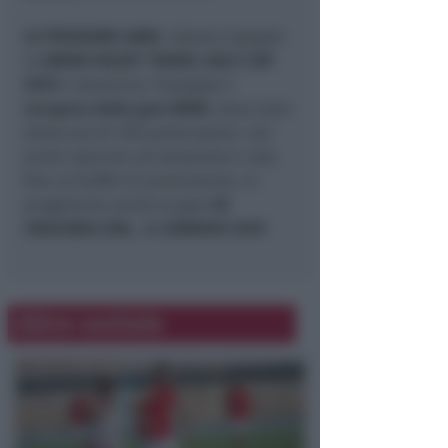
LE PROSSIME GARE.
Sabato 9 giugno
la
GREEN VELVET TRAVEL GOLF CUP
2019
e
domenica 10 giugn
o il
recupero della gara BMW
, dove sono
attesi più di 100 partecipanti, con
premi speciali ad estrazione e alla
fine un buffet di premiazione. In
programma anche la gara
IN
CROCIERA CON… IL SORRISO 2019
.
Altre notizie