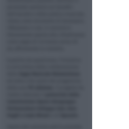
sensibilizzare pazienti, familiari e
personale sanitario sui benefici
dell’ascolto e della pratica musicale,
intesa come strumento di benessere,
riflessione e cura. Il concerto è
liberamente aperto alla cittadinanza
come segno di vicinanza verso chi
sta affrontando la malattia.
A partire da quest’anno, l’iniziativa
si arricchisce della collaborazione
della
Sagra Musicale Malatestiana
ed entra a far parte del programma
della sua
77ª edizione
. Il progetto ha
inoltre ottenuto il
patrocinio della
Commissione Opera Intergruppo
Parlamentare Sviluppo Sud, Aree
Fragili e Isole Minori
e di
Opera24
.
Ospite del concerto sarà la pianista