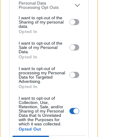
Aspettando papa Leone, una
Personal Data
You may separately opt-out of the further
Processing Opt Outs
ligaza in piazza Tre Martiri
disclosure of your personal information
by third parties on the IAB’s list of
I want to opt-out of the
Redazione
di
Sharing of my personal
downstream participants.
data.
Opted In
This information may also be disclosed
I want to opt-out of the
by us to third parties on the IAB’s List of
Sale of my Personal
Downstream Participants that may
Data.
further disclose it to other third parties.
Opted In
I want to opt-out of
processing my Personal
Data for Targeted
Advertising.
Opted In
CRER FIGC LND
Ecco i gironi di Eccellenza:
I want to opt-out of
Collection, Use,
Rimini nel B, l'Ars Et Labor è nel
Retention, Sale, and/or
girone A
Sharing of my Personal
Data that Is Unrelated
with the Purposes for
VIDEO
Icaro Sport
di
which it was collected.
Opted Out