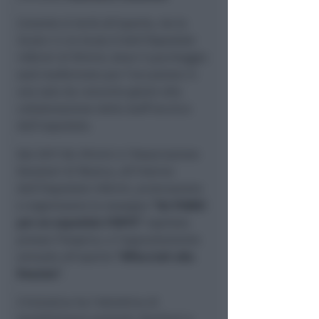
L’evento si terrà all’aperto,
tra la
Scala C e la Scala D dell’Ospedale
Infermi di Rimini,
dove il parcheggio
sarà trasformato per l’occasione in
una sala da concerto grazie alla
collaborazione dello staff tecnico
dell’ospedale.
Dal 2017 AIL Rimini e l’Associazione
Donatori di Musica, all’interno
dell’Ospedale Infermi, promuovono
e organizzano la rassegna
“Un PIANO
per un ospedale FORTE”
ospitata
presso l’hospice, e l’appuntamento
annuale all’aperto
“Affacciati alla
finestra”
.
L’iniziativa ha l’obiettivo di