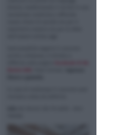
costruire un ponte tra linguaggi
diversi, trasformando il recital in una
narrazione condivisa e offrendo
nuove chiavi di ascolto sia per il
repertorio classico sia per le sfide
dell’essere artista oggi.
Sarà possibile seguire il concerto
anche a distanza, in diretta o
differita sulla pagina
Facebook di AIL
Rimini ODV
. Posti limitati.
Ingresso
libero e gratuito
.
In caso di maltempo il concerto sarà
rinviato a data da definirsi.
Info:
AIL Rimini 392 774 6878 – 0541
705058.