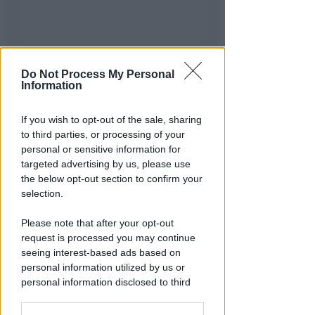
DUE INFERMIERE INDAGATE
Do Not Process My Personal
Perde un testicolo dopo l'attesa
Information
in pronto soccorso, ma non c'è
nesso causale
If you wish to opt-out of the sale, sharing
to third parties, or processing of your
Lamberto Abbati
di
personal or sensitive information for
targeted advertising by us, please use
the below opt-out section to confirm your
selection.
Please note that after your opt-out
request is processed you may continue
seeing interest-based ads based on
personal information utilized by us or
personal information disclosed to third
parties prior to your opt-out.
PIAZZA TRE MARTIRI