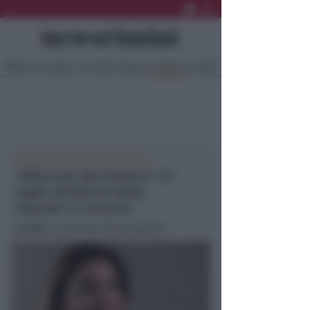
Ultima Ora
Sport
Sociale
Europa
Eventi
Località
AIL RIMINI, DONATORI DI MUSICA
“Affacciati alla finestra”: il 7
luglio all'Infermi Giulia
Vazzoler in concerto
In foto
: La pianista Giulia Vazzoler