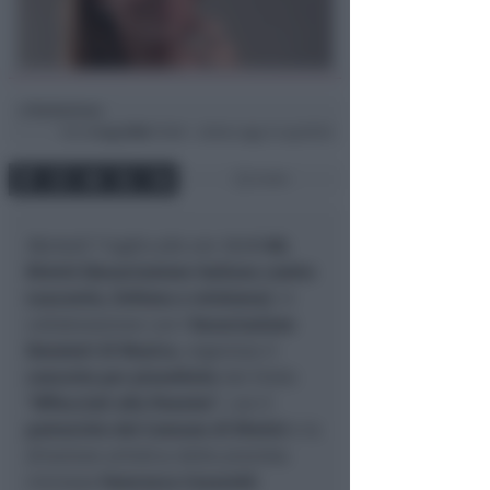
Redazione
di
Ven
3 Lug 2026
19:08 ~ ultimo agg. 8 Lug 09:53
3 min
Martedì 7 luglio alle ore 18:00
AIL
Rimini (Associazione Italiana contro
Leucemie, linfoma e mieloma)
, in
collaborazione con l’
Associazione
Donatori di Musica
, organizza il
concerto per pianoforte
dal titolo
“Affacciati alla finestra”
, con il
patrocinio del Comune di Rimini
e la
direzione artistica della pianista
riminese
Francesca Cesaretti
.