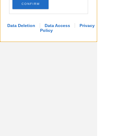
CONFIRM
Data Deletion
Data Access
Privacy
Policy
COSTO DI 392 MILA EURO
San Giuliano: ok al progetto per
il nuovo capanno e la
passeggiata sul fiume
Redazione
di