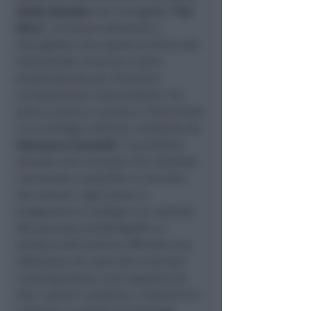
Giulia Vazzoler
con il progetto
“Per
Elisa”
, un lavoro editoriale e
discografico che supera la forma del
tradizionale concerto o della
presentazione per diventare
un’esperienza cross-mediale. Sul
palco, musica e parola si intrecciano
in un dialogo continuo, moderato da
Francesca Cesaretti
. Il pianoforte
diventa voce narrante che risponde,
commenta e amplifica il racconto
del memoir. Ogni brano in
programma si collega a un capitolo
del percorso autobiografico e
artistico dell’autrice, offrendo una
riflessione sul ruolo del musicista
contemporaneo e sul rapporto tra
alta cultura e pubblico. L’obiettivo è