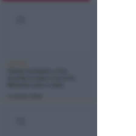
LIETO FINE
13enne scompare a riva,
ricerche in mare e via terra.
Ritrovato sano e salvo
Lamberto Abbati
di