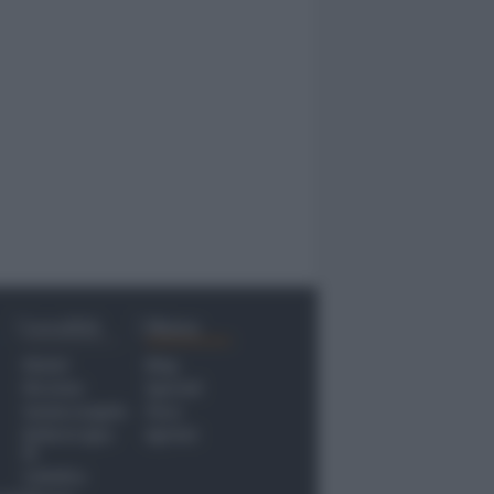
Località
Menu
Rimini
Blog
Riccione
Speciali
Santarcangelo
Fiera
Bellaria Igea
Agrinet
M.
Cattolica