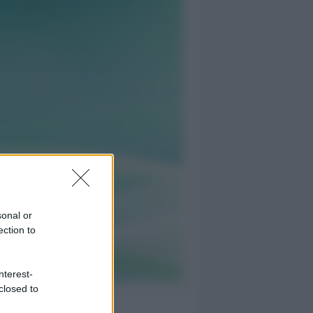
sonal or
ection to
nterest-
closed to