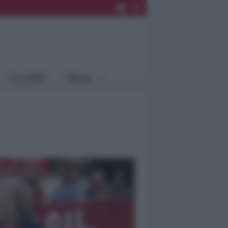
Rimini
Blog
Riccione
Speciali
Santarcangelo
Fiera
Bellaria Igea
Agrinet
M.
Cattolica
Misano
Località
Menu
Coriano
Rimini
Blog
Riccione
Speciali
Santarcangelo
Fiera
Bellaria Igea M.
Agrinet
Cattolica
Misano
Coriano