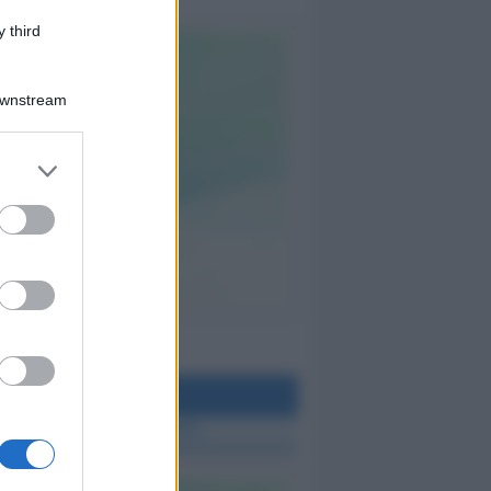
 third
Downstream
teo Rimini
 TUTTE LE NOTIZIE SUL METEO