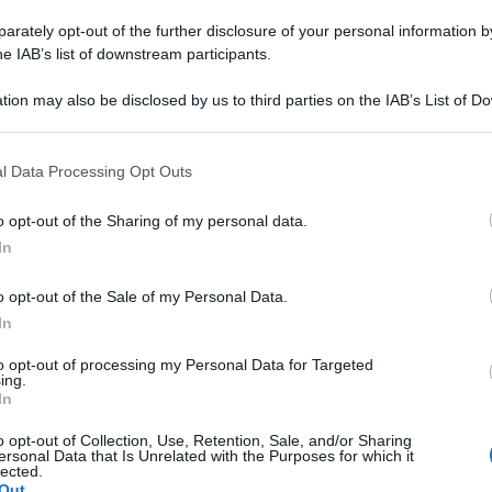
ti di disoccupazione, anche se extracomunitari
rately opt-out of the further disclosure of your personal information by
ti in Italia nei sei mesi successivi alla perdita
he IAB’s list of downstream participants.
o lavoratore può essere occupato presso lo stesso
tù di uno o più contratti di lavoro subordinato
tion may also be disclosed by us to third parties on the IAB’s List of 
eriodo di tempo complessivamente non superiore a
 that may further disclose it to other third parties.
l’anno solare, ed i relativi compensi non possono
l Data Processing Opt Outs
00.
o opt-out of the Sharing of my personal data.
In
o opt-out of the Sale of my Personal Data.
BOLOGNESE E NON SOLO
In
Controlli nelle colonie abbandonate:
to opt-out of processing my Personal Data for Targeted
due denunce per invasione arbitraria
ing.
Me
In
LEGGI
o opt-out of Collection, Use, Retention, Sale, and/or Sharing
ersonal Data that Is Unrelated with the Purposes for which it
Redazione
di
lected.
Out