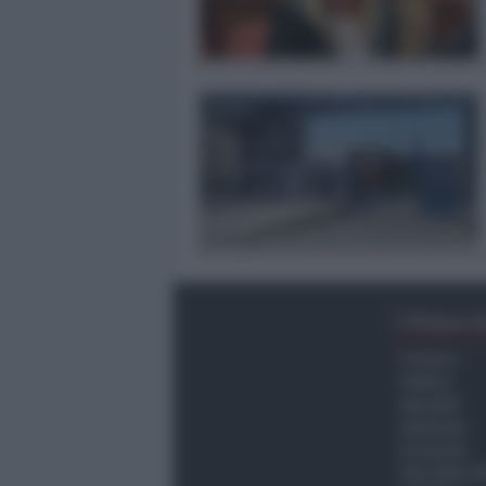
Ultima O
Cronaca
Politica
Attualità
Ambiente
Economia
Vita della C