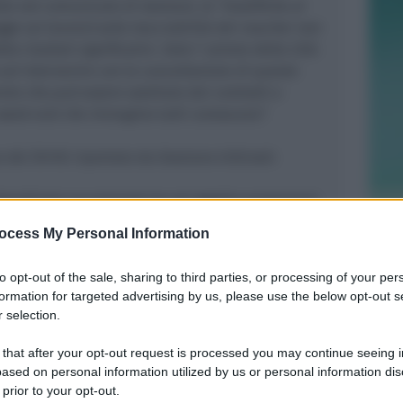
to nel comunicato di stamani, le “modifiche al
gge sul lavoro) sulla tracciabilità dei voucher non
 risultati significativi. Solo l’ azione della CGIL
 ad intervenire con la cancellazione di questo
to che può essere sostituto dai contratti a
week end che immagino tutti conoscano”.
a dei Diritti riportato da Graziano Urbinati:
subordinato occasionale ha ad oggetto prestazioni
asionale o saltuaria rese dai soggetti di cui al
ocess My Personal Information
) dei piccoli lavori di tipo domestico familiare,
o privato supplementare, i piccoli lavori di
to opt-out of the sale, sharing to third parties, or processing of your per
enza domiciliare occasio- nale ai bambini e alle
formation for targeted advertising by us, please use the below opt-out s
ate o con handicap; b) della realizzazione da
 selection.
festazioni sociali, sportive, culturali o caritatevoli
ossono svolgere lavoro subordinato occasionale i
 that after your opt-out request is processed you may continue seeing i
ased on personal information utilized by us or personal information dis
tudenti b)inoccupati c) pensionati; d) disoccupati
 prior to your opt-out.
 previdenziali obbligatorie di integrazione al