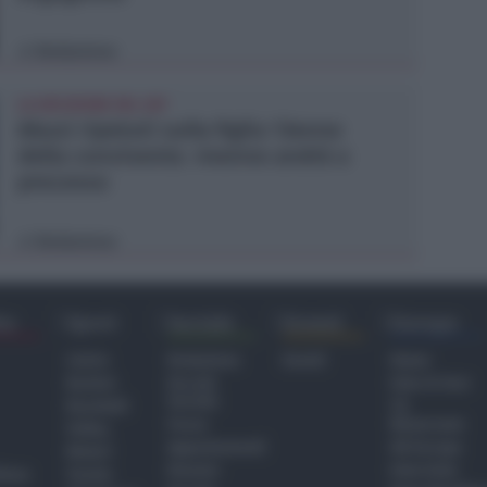
Redazione
di
LA DECISIONE DEL GIP
Abusi ripetuti sulla figlia 13enne
della convivente. 44enne andrà a
processo
Redazione
di
ra
Sport
Sociale
Eventi
Europa
Calcio
Redazione
Eventi
Home
Basket
Perché
Fake & Fact
Sociale
Baseball
TG
Focus
Newsroom
Volley
Appuntamenti
GR Europa
Motori
Dossier
Interviste
hiesa
Tennis