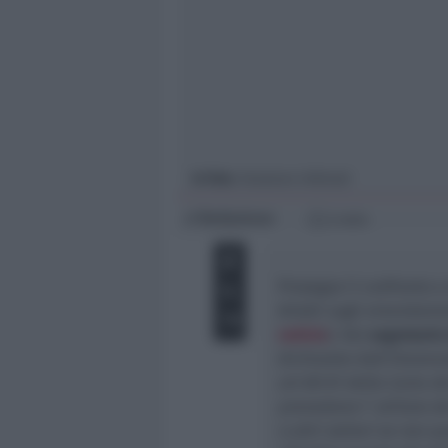
Giovani
Università
In foto
: Graziano Urbinati
Redazione
di
2 min
Prosegue il confronto a 
Arlotti sugli emendamen
notizia
). Dal
segretario
dichiarato dall’Onorevo
art 80 81 della Carta de
prevedano l’ utilizzo d
o altri settori se non q