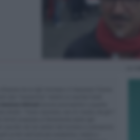
Sab
13
distanza tra la Cgil riminese e il deputato Tiziano
ti alla “manovrina” relativi ai voucher (vedi
 Graziano Urbinati
alcune precisazioni a quanto
le Arlotti:
“Come riportato, non mi risulta che gli l’
i Diritti proposta al Parlamento dalla Cgil
ei voucher nel nei settori del turismo o commercio
uelli scritti nell’articolo medesimo. Inoltre a