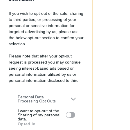
Icaro Sport
di
If you wish to opt-out of the sale, sharing
to third parties, or processing of your
personal or sensitive information for
targeted advertising by us, please use
the below opt-out section to confirm your
selection.
Please note that after your opt-out
request is processed you may continue
seeing interest-based ads based on
DRAMMA IN MARE
Stroncato in acqua da un
personal information utilized by us or
personal information disclosed to third
malore, turista 65enne perde la
parties prior to your opt-out.
vita a Riccione
Personal Data
You may separately opt-out of the further
Lamberto Abbati
di
Processing Opt Outs
disclosure of your personal information
by third parties on the IAB’s list of
I want to opt-out of the
Sharing of my personal
downstream participants.
data.
Opted In
This information may also be disclosed