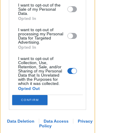
I want to opt-out of the
by us to third parties on the IAB’s List of
Sale of my Personal
Downstream Participants that may
Data.
further disclose it to other third parties.
Opted In
I want to opt-out of
processing my Personal
I GENITORI ORIGINARI DI RIMINI
Data for Targeted
Advertising.
Muore a 19 anni Tommaso
Opted In
Ugolini, nipote della consigliera
regionale
I want to opt-out of
Collection, Use,
Retention, Sale, and/or
Redazione
di
Sharing of my Personal
Data that Is Unrelated
with the Purposes for
which it was collected.
Opted Out
CONFIRM
Data Deletion
Data Access
Privacy
Policy