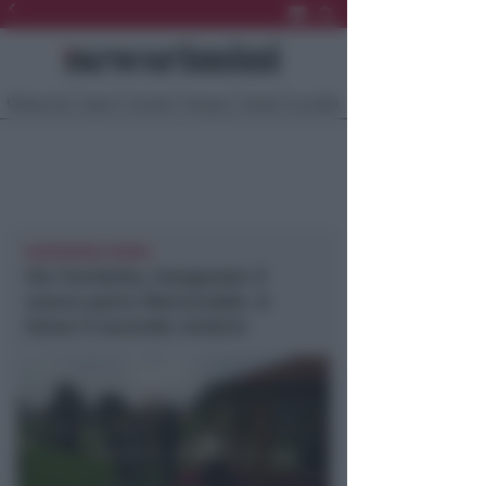
Ultima Ora
Sport
Sociale
Europa
Eventi
Località
NEWSRIMINI RIMINI
Via Turchetta, inaugurato il
nuovo parco Marcovaldo. A
breve il secondo stralcio