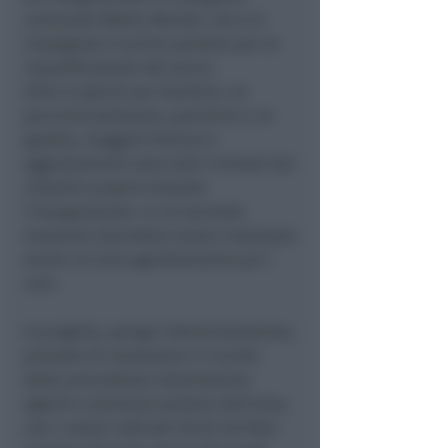
comunale Mattia Morolli, che si è
impegnato in prima persona per la
riqualificazione del parco.
Oltre ai giochi per bambini, un
percorso pedonale, panchine e un
gazebo, maggiori finiture e
aggiustamenti sono stati richiesti dai
cittadini proprio durante
l’inaugurazione. In un secondo
momento dovrebbe essere realizzata
anche un area sgambamento per i
cani.
Il progetto, spiega l’Amministrazione,
prevede di mantenere il ricordo
della precedente sistemazione
agraria a piantata padana dell’area,
con i campi coltivati divisi da filari