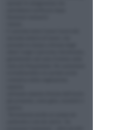
episodi di allagamento che
potrebbero verificarsi dopo
fenomeni meteorici
intensi.
E’ previsto entro l’anno l’avvio del
secondo stralcio di lavori, che
prevede la messa a dimora degli
alberi lungo il percorso ristrutturato,
garantendo così zone d’ombra nelle
zone più frequentate. Per aumentare
la biodiversità e la varietà anche
cromatica della vegetazione,
saranno
utilizzate essenze diverse dall’acero
già presente, come gelsi, mandorli e
querce.
“Arriveranno anche un campo da
pallavolo e uno da calcio
– ha
promesso l’assessore –
oltre ad altri