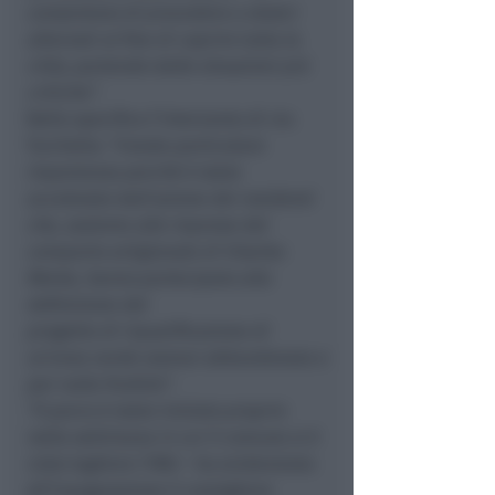
consentono di procedere a stralci
alternati al fine di coprire tutta la
città, partendo dalle situazioni più
critiche”
.
Nello specifico l’intervento di via
Turchetta
“riveste particolare
importanza perché è stato
accelerato dall’azione dei residenti
che, assieme alle imprese del
comparto artigianale di Viserba
Monte, hanno partecipato alla
definizione del
progetto di riqualificazione di
un’area verde oramai abbandonata e
per nulla fruibile”
.
“Il parco è stato iniziato proprio
nella settimana in cui il comune si è
visto togliere l’IMU
– ha evidenziato
all’inaugurazione il consigliere