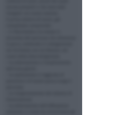
continui di aceri, alcuni dei quali
ancora presenti e che sono stati
integrati con nuove essenze.
Il primo stralcio di lavori, già
completato comprende:
– il rifacimento e la messa in
sicurezza del percorso che attraversa
il parco, mettendo in collegamento
via Turchetta con via Pastore, nel
cuore della Zona Artigianale;
– la sistemazione e l’ampliamento
dell’area giochi;
– la sostituzione e l’aggiunta di
panchine e di tavoli-panca lungo il
percorso;
– la riorganizzazione del sistema di
illuminazione
– la sistemazione dell’affossatura
esistente in modo da minimizzare gli