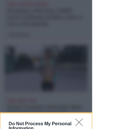
DOPO I RECENTI EPISODI
Sicurezza a Riccione. Il M5S:
serve confronto politico serio e
non scaricabarile
Redazione
di
TANA VINCE A JESI
Scatta il torneo nazionale Open
femminile del Tennis Club
Viserba
Do Not Process My Personal
Information