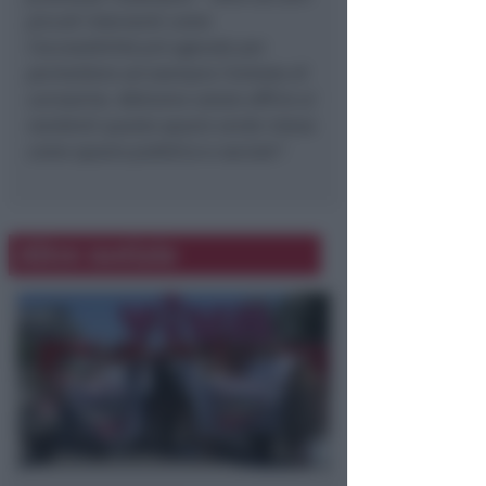
piccoli interventi come
l’accessibilità più agevole per
permettere ad esempio l’entrata di
carrozzine. Abbiamo voluto offrire ai
residenti questo spazio verde inteso
come spazio pubblico e sociale”
.
Altre notizie