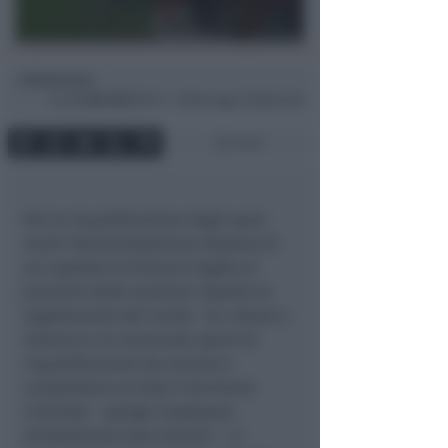
Redazione
di
Lun
21 Ott 2013
09:47 ~ ultimo agg. 16 Mag 21:39
3 min
Per la riqualificazione degli spazi
verdi l’Amministrazione dispone di
un capitolo di bilancio legato ai
proventi delle sanzioni rispetto al
regolamento del verde:
“Le risorse a
bilancio e le numerose opere di
riqualificazione da avviare e
completare su tutto il territorio
riminese
– spiega l’assessore
all’Ambiente Sara Visintin –
ci