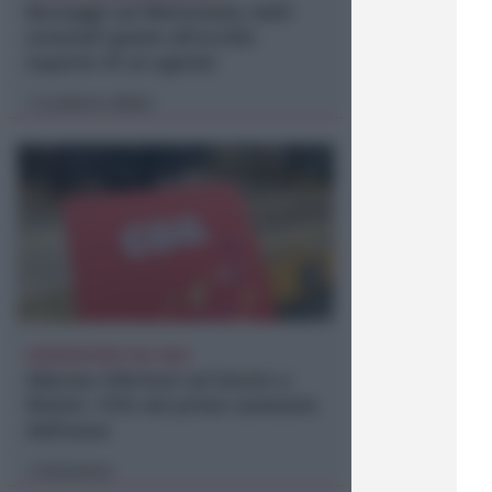
Borseggi sul Metromare, ladri
arrestati grazie all'occhio
esperto di un agente
Lamberto Abbati
di
OSSERVATORIO CGIL INCA
Allarme infortuni sul lavoro a
Rimini: +13% nel primo semestre
dell'anno
Redazione
di