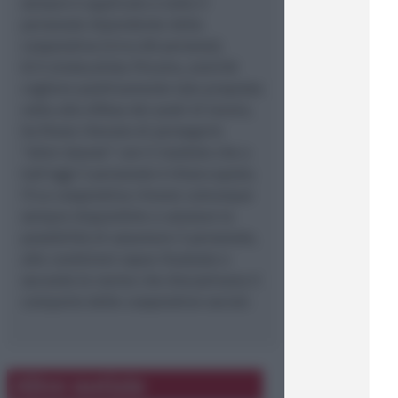
sempre è applicato a tutto il
personale dipendente della
cooperativa (circa 80 persone);
6) Il sindacalista Filcams, anziché
cogliere positivamente tale proposta
volta alla difesa dei posti di lavoro,
ha finora ritenuto di perseguire
“altre istanze” con il risultato che a
tutt’oggi il personale è disoccupato;
7) La cooperativa rimane comunque
sempre disponibile a valutare la
possibilità di assumere il personale,
alle condizioni sopra illustrate e
secondo le norme che disciplinano il
comparto delle cooperative sociali.
Altre notizie