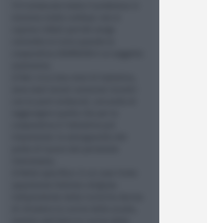
1) Il sindacato tratta il problema in
maniera molto confusa: non si
capisce infatti perché venga
coinvolta la Curia quando la
cooperativa DIAPASON è un soggetto
autonomo;
2) Nei circa due mesi di trattativa,
sono stati tenuti numerosi incontri
con le parti sindacali, cercando di
raggiungere quello che per la
cooperativa è l’obiettivo più
importante: la salvaguardia del
posto di lavoro del personale
interessato;
3) Nello specifico: in un caso l’ente
appaltante (Istituto religioso
indipendente dalla Curia) ha deciso
di chiudere la cucina della scuola,
mentre nell’altro la cucina della