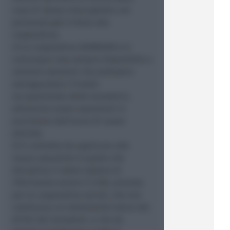
casa di riposo viene gestita con
personale già in forze alla
cooperativa;
4) La cooperativa DIAPASON si è
comunque resa sempre disponibile a
valutare soluzioni che potessero
salvaguardare il livello
occupazionale delle lavoratrici,
attraverso nuove assunzioni in
previsione dell’avvio di nuove
attività;
5) Il contratto da applicare alle
nuove assunzioni è quello che
disciplina il nostro settore di
riferimento ovvero il CCNL previsto
per le cooperative sociali, che non
costituisce un trattamento lesivo dei
diritti dei lavoratori, e che da