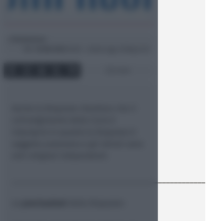
Redazione
di
Mer
16 Ott 2013
18:05 ~ ultimo agg. 16 Mag 21:27
2 min
Anche la Diapason ribadisce che il
coinvolgimento della Curia è
improprio in quanto la Diapason è
soggetto autonomo e gli istituti sono
enti religiosi indipendenti.
_________________________________________________
Le
precisazioni
della Diapason: