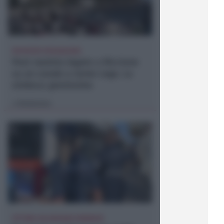
RICHIESTA SPIEGAZIONI
Post razzista legato a Riccione
su un canale a nome Lega. La
sindaca: gravissimo
Redazione
di
VITTIMA UN ANZIANO RIMINESE