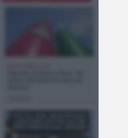
REPORT ANNUALE 2025
Stipendi, forniture, tributi. 145
milioni distribuiti da Hera nel
riminese
Redazione
di