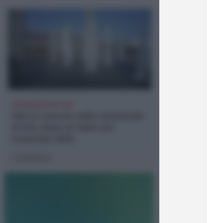
APPROVATO DAL CDA
Dati in crescita nella semestrale
di IEG, stime al rialzo per
l'esercizio 2026
Redazione
di