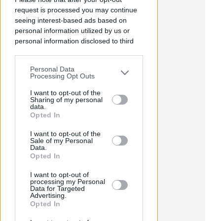
request is processed you may continue
seeing interest-based ads based on
personal information utilized by us or
personal information disclosed to third
parties prior to your opt-out.
Personal Data
You may separately opt-out of the further
Processing Opt Outs
disclosure of your personal information
by third parties on the IAB’s list of
I want to opt-out of the
Sharing of my personal
downstream participants.
data.
Opted In
This information may also be disclosed
I want to opt-out of the
by us to third parties on the IAB’s List of
Sale of my Personal
Downstream Participants that may
Data.
further disclose it to other third parties.
Opted In
I want to opt-out of
processing my Personal
Data for Targeted
Meteo Rimini
Advertising.
Opted In
LEGGI TUTTE LE NOTIZIE SUL METEO