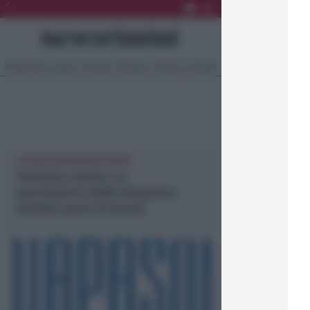
Ultima Ora
Sport
Sociale
Europa
Eventi
Località
LAVORO NEWSRIMINI RIMINI
Vertenza mense. Le
precisazioni della Diapason:
tutelati posti di lavoro