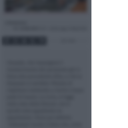
Redazione
di
Mer
16 Ott 2013
14:27 ~ ultimo agg. 24 Mag 19:08
1 min
Clausole, che impongono il
mantenimento del personale già in
forza alla precedente ditta, e che la
Diapason si sarebbe rifiutata di
rispettare mettendo a rischio cinque
posti di lavoro. La Curia, si legge
nella nota della Diocesi, non è
quindi ente appaltante ne
appaltatore. Viene poi definito
“infondato”
anche il fatto che, come