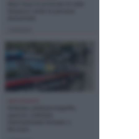
Maxi rissa in un locale di viale
Vespucci: sette le persone
denunciate
Redazione
di
SARÀ ESTRADATO
Violenza, pedopornografia,
spaccio. Latitante
internazionale fermato a
Riccione