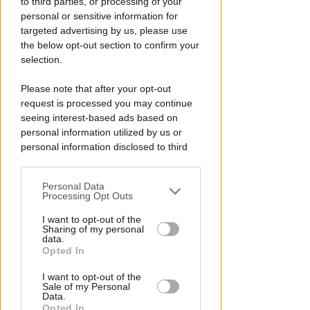
to third parties, or processing of your
personal or sensitive information for
targeted advertising by us, please use
the below opt-out section to confirm your
selection.
BOLOGNESE E NON SOLO
Please note that after your opt-out
Controlli nelle colonie
request is processed you may continue
abbandonate: due denunce per
seeing interest-based ads based on
invasione arbitraria
personal information utilized by us or
personal information disclosed to third
Redazione
di
parties prior to your opt-out.
Personal Data
You may separately opt-out of the further
Processing Opt Outs
disclosure of your personal information
by third parties on the IAB’s list of
I want to opt-out of the
Sharing of my personal
downstream participants.
data.
Opted In
This information may also be disclosed
I want to opt-out of the
by us to third parties on the IAB’s List of
Sale of my Personal
Downstream Participants that may
Data.
further disclose it to other third parties.
Opted In