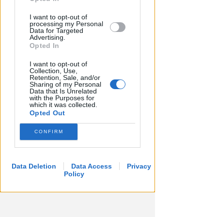
NO A PISCINE E TERRAZZE
Piano Arenile. Renzi (FdI):
I want to opt-out of
processing my Personal
maldestro tentativo di
Data for Targeted
urbanizzare la spiaggia
Advertising.
Opted In
Redazione
di
I want to opt-out of
Collection, Use,
Retention, Sale, and/or
Sharing of my Personal
Data that Is Unrelated
with the Purposes for
which it was collected.
Opted Out
CONFIRM
Data Deletion
Data Access
Privacy
Policy