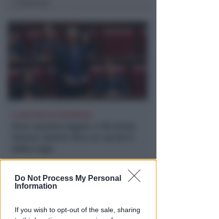
Redazione
di
IL DEPUTATO PD INTERROGA
Post razzista legato a Riccione.
Gnassi: Salvini dica se social è
della Lega
Redazione
di
Do Not Process My Personal
Information
If you wish to opt-out of the sale, sharing