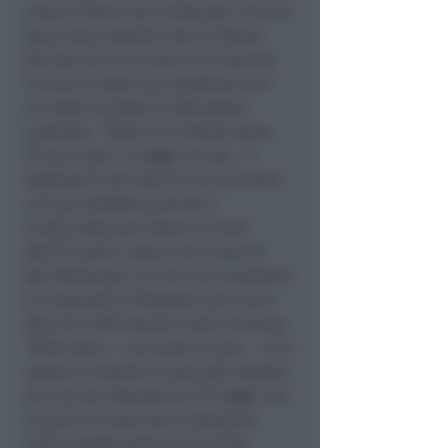
invece riferito dal sindacato, non sia
stata data risposta alla richiesta
formale di un incontro col Vescovo
rinviato a dopo San Gaudenzo per
via degli impegni di Monsignor
Lambiasi.
“Dopo la richiesta della
Filcams Cgil”
, si legge ancora,
“il
Segretario del Vescovo ha più volte
cercato telefonicamente il
sindacalista per fissare la data
dell’incontro, senza mai trovarlo.”
Nel frattempo, la Curia ha contattato
la Cooperativa Diapason per avere
ulteriori informazioni sulla vertenza.
“Riteniamo
– conclude la nota –
che i
rapporti lavorativi siano già regolati
da precise disposizioni di legge, che
le parti in causa ben conoscono
molto meglio della Curia della