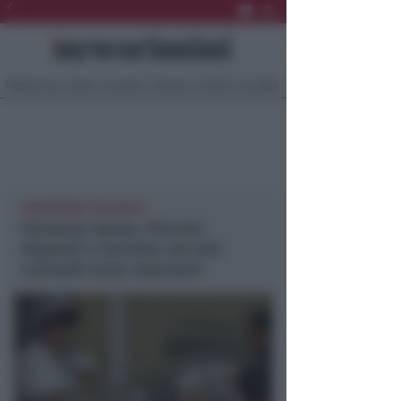
Ultima Ora
Sport
Sociale
Europa
Eventi
Località
NEWSRIMINI PROVINCIA
Vertenza mense. Diocesi:
disposti a incontro ma enti
coinvolti sono autonomi