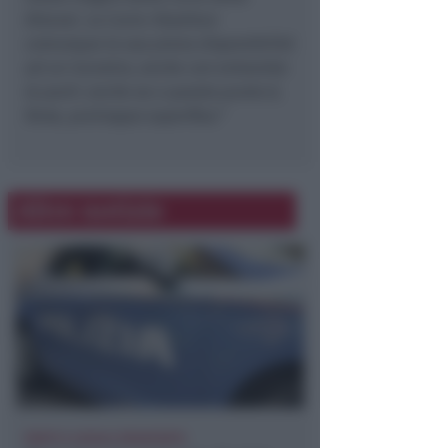
Diocesi. La Curia ribadisce
comunque la sua piena disponibilità
ad un incontro, anche con entrambe
le parti: anche se a questo punto è,
forse, purtroppo superfluo.”
Altre notizie
FERITI E LOCALE DEVASTATO