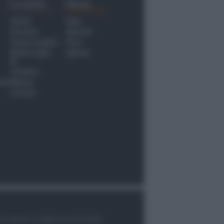
Località
Menu
Rimini
Blog
Riccione
Speciali
Santarcangelo
Fiera
Bellaria Igea
Agrinet
M.
Cattolica
nti
Misano
Coriano
le di Rimini n.7/2003 del 07/05/2003,