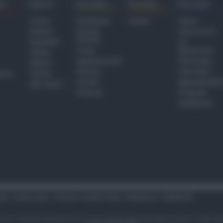
ra
Sport
Sociale
Eventi
Europa
Calcio
Redazione
Eventi
Home
Basket
Perché
Fake & Fact
Sociale
Baseball
TG
Focus
Newsroom
Volley
Appuntamenti
GR Europa
Motori
Dossier
Interviste
hiesa
Tennis
Servizi
Approfondime
Altri Sport
Podcast
Progetto
Redazione
tari
Codice etico
Privacy e Cookie Policy
Redazione
Pubblicità
i sono riservati. Newsrimini.it è una testata registrata Reg. presso il tribuna