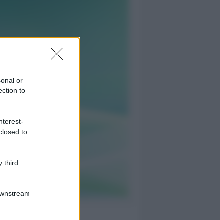
sonal or
ection to
nterest-
closed to
 third
Downstream