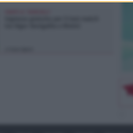
SABATO AL "BIANCHELLI"
Ingresso gratuito per il test match
tra Vigor Senigallia e Rimini
Icaro Sport
di