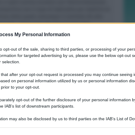
 ci sarà il primo incontro con l’Amministrazione:
noscitivo con il Capo di Gabinetto per stabilire le
tura della quale comunque il Comitato dà atto
munale, “dopo anni che non si è mai resa
”.
ocess My Personal Information
to opt-out of the sale, sharing to third parties, or processing of your per
formation for targeted advertising by us, please use the below opt-out s
 selection.
CALCIO ECCELLENZA
 that after your opt-out request is processed you may continue seeing i
Rimini Calcio: 509 abbonati. Nisi e
ased on personal information utilized by us or personal information dis
Bertani indisponibili per Senigallia
 prior to your opt-out.
rately opt-out of the further disclosure of your personal information by
he IAB’s list of downstream participants.
Icaro Sport
di
tion may also be disclosed by us to third parties on the IAB’s List of 
ISCRIZIONI SINO A FINE AGOSTO
 that may further disclose it to other third parties.
Numeri in forte crescita per la Scuola