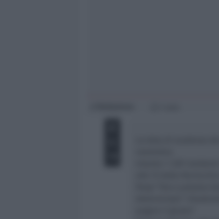
Giovani
Università
Redazione
di
1 min
La data di scadenza de
novembre.
Intanto i 1.597 residen
alle 15 dalla Parrocchia
Peep” fino a palazzo G
determinato” ribadendo
pagare il giusto”.