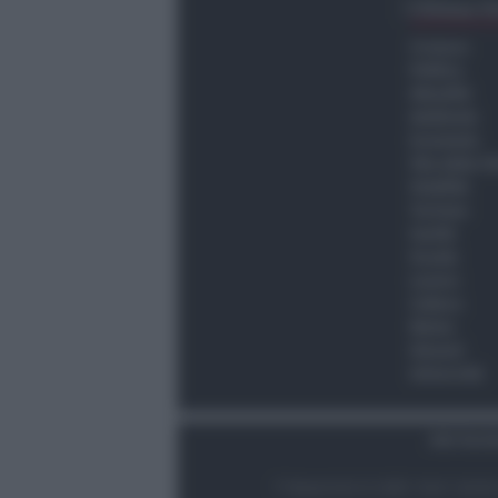
Ultima O
Cronaca
Politica
Attualità
Ambiente
Economia
Vita della C
Viabilità
Turismo
Sanità
Scuola
Lavoro
Cultura
Meteo
Giovani
Università
Dati Socie
© Newsrimini.it 2025. Tutti i diritt