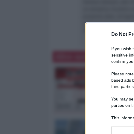
Sempre domani, alle 19,
un semplice incontro co
prossime date. Un’aper
all’Amministrazione Co
disponibile al dibattito
Do Not Pr
If you wish 
Altre notizie
sensitive in
confirm your
Please note
based ads b
third parties
You may sepa
parties on t
This informa
Participants