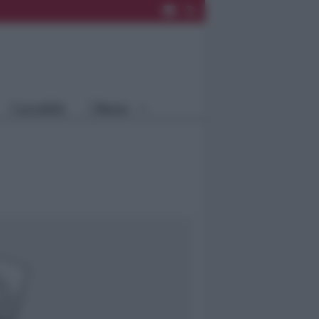
Rimini
Blog
Riccione
Speciali
Santarcangelo
Fiera
Bellaria Igea
Agrinet
M.
Cattolica
Misano
Località
Menu
Coriano
Rimini
Blog
Riccione
Speciali
Santarcangelo
Fiera
Bellaria Igea M.
Agrinet
Cattolica
Misano
Coriano