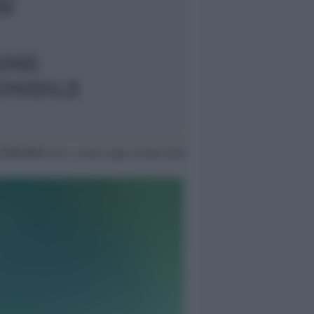
17 Ott 2013
17:51 ~ ultimo agg. 24 Mag 19:08