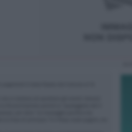
Gio
i pagamenti è stata fissata dal Comune al 16
ti non si siedono ad aprettare gli eventi: domani
 la Riconciliazione partirà la “passeggiata del V
arampi, per dare “un messaggio pacifico ma
 la linea di principio “Il V Peep vuole pagare, ma