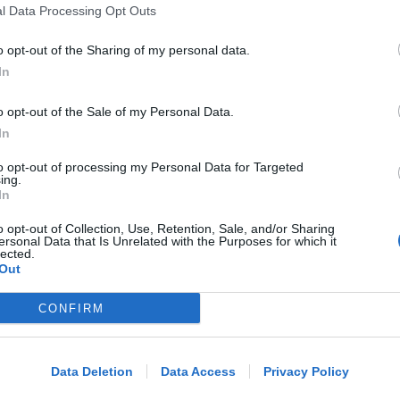
Vela dello Yacht Club Rimini
l Data Processing Opt Outs
o opt-out of the Sharing of my personal data.
In
Icaro Sport
FOTO
di
o opt-out of the Sale of my Personal Data.
BOLOGNESE E NON SOLO
In
Controlli nelle colonie abbandonate:
due denunce per invasione arbitraria
to opt-out of processing my Personal Data for Targeted
ing.
In
o opt-out of Collection, Use, Retention, Sale, and/or Sharing
Redazione
di
ersonal Data that Is Unrelated with the Purposes for which it
lected.
Out
NO A PISCINE E TERRAZZE
Piano Arenile. Renzi (FdI): maldestro
CONFIRM
Me
tentativo di urbanizzare la spiaggia
LEGGI
Data Deletion
Data Access
Privacy Policy
Redazione
di