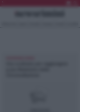
Ultima Ora
Sport
Sociale
Europa
Eventi
Località
NEWSRIMINI RIMINI
Una scalinata per raggiungere
p.zza Malatesta dalla
Circonvallazione