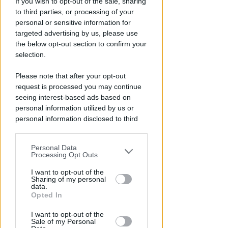
If you wish to opt-out of the sale, sharing
serve confronto politico serio e
to third parties, or processing of your
non scaricabarile
personal or sensitive information for
targeted advertising by us, please use
Redazione
di
the below opt-out section to confirm your
selection.
Please note that after your opt-out
request is processed you may continue
seeing interest-based ads based on
personal information utilized by us or
personal information disclosed to third
parties prior to your opt-out.
Personal Data
You may separately opt-out of the further
Processing Opt Outs
TANA VINCE A JESI
disclosure of your personal information
Scatta il torneo nazionale Open
by third parties on the IAB’s list of
I want to opt-out of the
femminile del Tennis Club
Sharing of my personal
downstream participants.
data.
Viserba
Opted In
This information may also be disclosed
Icaro Sport
di
I want to opt-out of the
by us to third parties on the IAB’s List of
Sale of my Personal
Downstream Participants that may