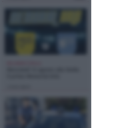
BELLARIVA E STELLA
Mercoledì 12 agosto alla Stella
il primo Memorial Arlo
Icaro Sport
di