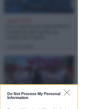
VACANZA TRAGICA
Va in caserma per denunciare la
scomparsa del marito, ma
scopre che è morto
Lamberto Abbati
di
Do Not Process My Personal
Information
DOPO I RECENTI EPISODI
Sicurezza a Riccione. Il M5S: