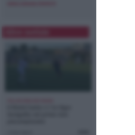
www.comune.rimini.it
Altre notizie
POLLINI PARA DUE RIGORI
Il Rimini batte 4-1 la Vigor
Senigallia nel primo test
precampionato
FOTO
Icaro Sport
di