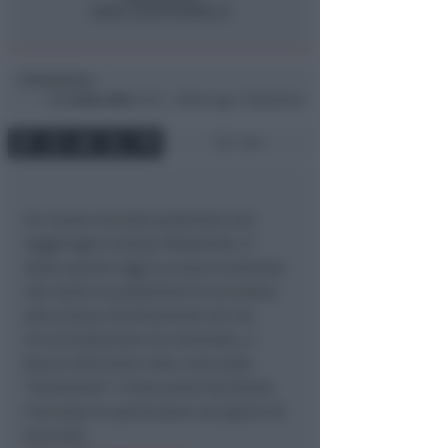
Redazione
di
Gio
25 Nov 2004
17:23 ~ ultimo agg. 11 Mag 00:52
1 min
Un nuovo accesso pedonale per
raggiungere piazza Malatesta. E’
stata aperta oggi la nuova scalinata
che darà la possibilità di accedere
alla piazza direttamente da via
Circonvallazione Occidentale, a
fianco dell’asilo nido comunale
“Girotondo”. L’intervento faciliterà
l’accesso in particolare nei giorni di
mercato.