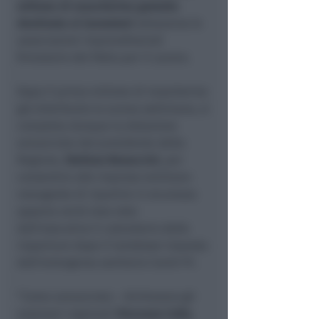
milione di mascherine gratuite
destinate ai lavoratori
attraverso le
associazioni imprenditoriali
firmatarie del Patto per il Lavoro.
Dopo il primo milione di mascherine
già distribuito la scorsa settimana, si
completa dunque la dotazione
annunciata dal presidente della
Regione,
Stefano Bonaccini
, per
consentire alle imprese emiliano-
romagnole di ripartire in sicurezza
appena verrà reso noto
dall’esecutivo il calendario delle
riaperture dopo il lockdown imposta
dall’emergenza sanitaria Covid-19 .
“Come annunciato – dichiarano gli
assessori regionali
Vincenzo Colla
,