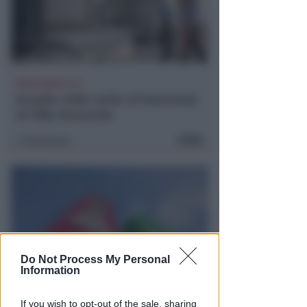
POCO DOPO LE 4
Assalto nella notte al bancomat
di Villa Verucchio
FOTO
Redazione
di
Do Not Process My Personal
Information
REPORT ANNUALE 2025
If you wish to opt-out of the sale, sharing