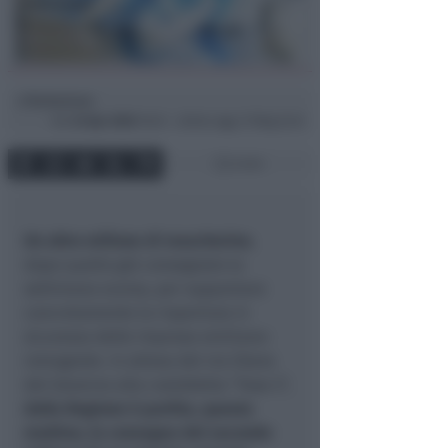
Redazione
di
Gio
23 Apr 2020
16:45 ~ ultimo agg. 27 Mag 22:41
2 min
Un altro milione di mascherine
,
dopo quello già consegnato la
settimana scorsa, per supportare
concretamente la riapertura in
sicurezza delle imprese emiliano-
romagnole. In attesa del via libera
del Governo alla cosiddetta “Fase 2”,
dalla Regione è partita, questa
mattina, la consegna del secondo