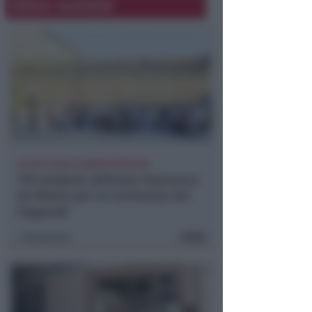
Altre notizie
ACCOLTI DAGLI AMMINISTRATORI
178 studenti all'Arena Francesca
da Rimini per la Cerimonia dei
traguardi
FOTO
Redazione
di