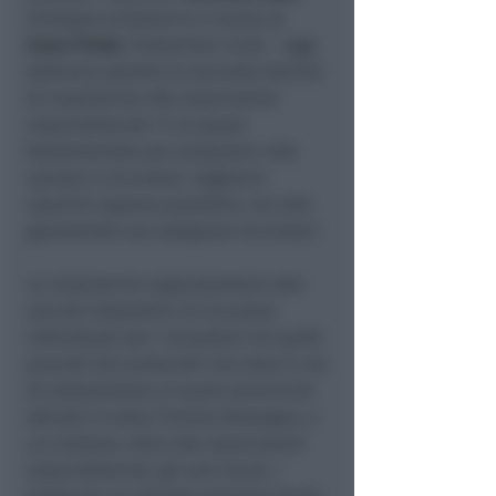
Sviluppo economico e Lavoro,
e
Irene Priolo
, Protezione civile – oggi
abbiamo spedito la seconda tranche
di mascherine alle associazioni
imprenditoriali. È un passo
fondamentale per prepararci alla
ripresa in sicurezza. Vogliamo
ripartire appena possibile, ma solo
garantendo una adeguata sicurezza”.
Le mascherine rappresentano solo
uno dei dispositivi di sicurezza
individuale per i lavoratori tra quelli
previsti dai protocolli che sono in via
di elaborazione ai tavoli provinciali
attivati in tutta l’Emilia-Romagna, a
cui siedono, oltre alle associazioni
imprenditoriali, gli enti locali, i