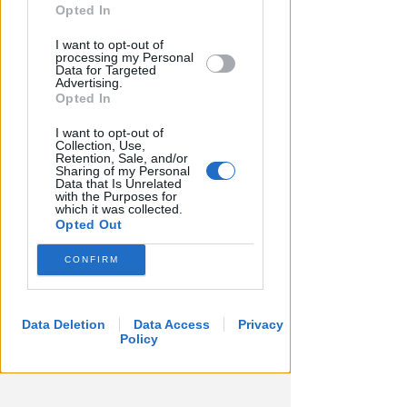
further disclose it to other third parties.
Opted In
I want to opt-out of
processing my Personal
Data for Targeted
Advertising.
Opted In
I want to opt-out of
Collection, Use,
Retention, Sale, and/or
Sharing of my Personal
Data that Is Unrelated
VITTIMA UN ANZIANO RIMINESE
with the Purposes for
Borseggi sul Metromare, ladri
which it was collected.
Opted Out
arrestati grazie all'occhio
esperto di un agente
CONFIRM
Lamberto Abbati
di
Data Deletion
Data Access
Privacy
Policy