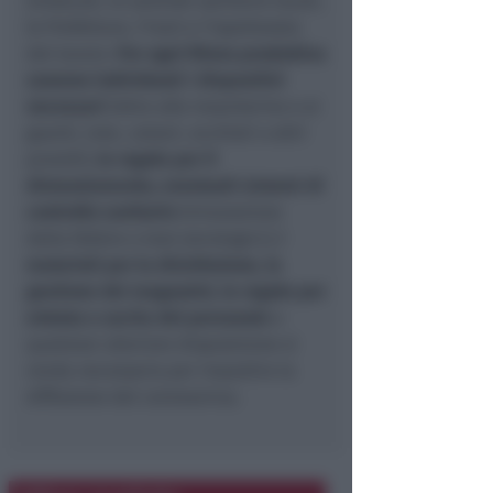
sindacati, le aziende sanitarie locali,
le Prefetture, l’Inail e l’Ispettorato
del lavoro.
Per ogni filiera produttiva
saranno individuati i dispositivi
necessari
(oltre alle mascherine e ai
guanti, tute, calzari, occhiali o altri
presìdi),
le regole per il
distanziamento, eventuali sistemi di
controllo sanitario
(misurazione
della febbre o test sierologici),
i
materiali per la disinfezione, la
gestione dei magazzini, le regole per
entrata e uscita del personale
e
qualsiasi ulteriore disposizione si
renda necessaria per impedire la
diffusione del coronavirus.