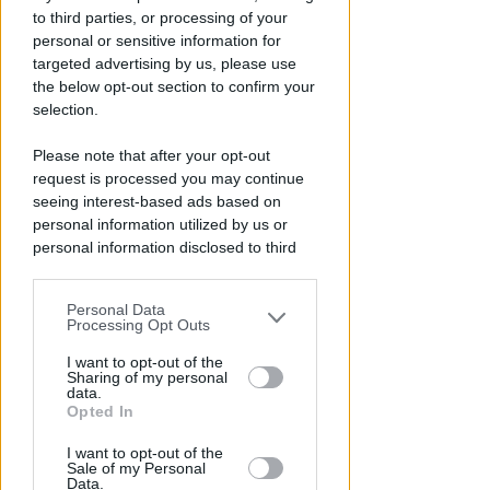
Stipendi, forniture, tributi. 145
to third parties, or processing of your
milioni distribuiti da Hera nel
personal or sensitive information for
riminese
targeted advertising by us, please use
the below opt-out section to confirm your
Redazione
di
selection.
Please note that after your opt-out
request is processed you may continue
seeing interest-based ads based on
personal information utilized by us or
personal information disclosed to third
parties prior to your opt-out.
Personal Data
You may separately opt-out of the further
Processing Opt Outs
disclosure of your personal information
RICHIESTA SPIEGAZIONI
by third parties on the IAB’s list of
I want to opt-out of the
Post razzista legato a Riccione
Sharing of my personal
downstream participants.
data.
su un canale a nome Lega. La
Opted In
sindaca: gravissimo
This information may also be disclosed
I want to opt-out of the
by us to third parties on the IAB’s List of
Redazione
di
Sale of my Personal
Downstream Participants that may
Data.