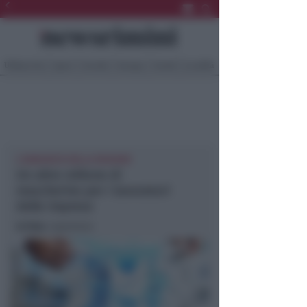
Ultima Ora
Sport
Sociale
Europa
Eventi
Località
L'ANNUNCIO DELLA REGIONE
Un altro milione di
mascherine per i lavoratori
delle imprese
In foto
: repertorio