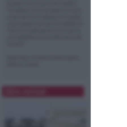
pensare che ciò porti dei risultati
immediati, ma è necessario iniziare
a seminare con costanza ed energia
verso questo mercato che registra un
ritmo di cambiamento e di crescita
mai registrato prima nella storia del
turismo”
.
(nella foto, il sindaco Gnassi ospite
della tv cinese)
Altre notizie