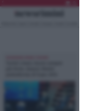
Ultima Ora
Sport
Sociale
Europa
Eventi
Località
NEWSRIMINI RIMINI TURISMO
Turisti cinesi, boom sempre
più forte. Gnassi: Rimini
piattaforma di Expo 2015