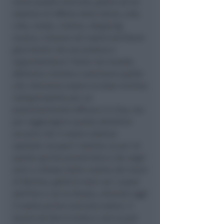
verso questo mercato, grazie ad un
sistema di offerta dove storia, arte,
cibo, moda, cinema, shopping,
musica, trovano nel nostro territorio
giacimenti che raccontano e
rappresentano l’Italia nel mondo.
Abbiamo iniziato a seminare quello
che riteniamo essere la base minima
indispensabile per un
posizionamento efficace in Cina, ma
per raggiungere questo obiettivo
occorre che il nostro sistema
ospitale recuperi insieme un po’ di
quello spirito pionieristico che negli
anni a ridosso della caduta del muro
di Berlino, gettò le basi con i paesi
dell’Est e con la Russia, divenuti oggi
il nostro primo mercato estero. Il
lavoro da fare è tanto e non si può