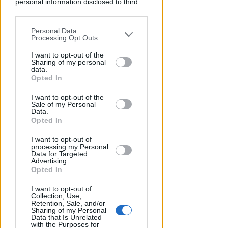
personal information disclosed to third
parties prior to your opt-out.
Personal Data
You may separately opt-out of the further
Processing Opt Outs
disclosure of your personal information
by third parties on the IAB’s list of
I want to opt-out of the
Sharing of my personal
downstream participants.
data.
Opted In
This information may also be disclosed
I want to opt-out of the
by us to third parties on the IAB’s List of
Sale of my Personal
PIAZZA TRE MARTIRI
Downstream Participants that may
Data.
Aspettando papa Leone, una
further disclose it to other third parties.
Opted In
ligaza in piazza Tre Martiri
I want to opt-out of
processing my Personal
Redazione
di
Data for Targeted
Advertising.
Opted In
I want to opt-out of
Collection, Use,
Retention, Sale, and/or
Sharing of my Personal
Data that Is Unrelated
with the Purposes for