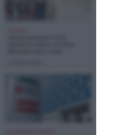
LIETO FINE
13enne scompare a riva,
ricerche in mare e via terra.
Ritrovato sano e salvo
Lamberto Abbati
di
DUE INFERMIERE INDAGATE