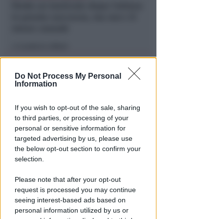
Perde un testicolo dopo l'attesa
in pronto soccorso, ma non c'è
nesso causale
Lamberto Abbati
di
Do Not Process My Personal
Information
If you wish to opt-out of the sale, sharing
to third parties, or processing of your
personal or sensitive information for
targeted advertising by us, please use
the below opt-out section to confirm your
TRE QUELLI RIMINESI
selection.
Bando hub Urbani: la Regione
aumenta le risorse e finanzia
Please note that after your opt-out
request is processed you may continue
tutti i progetti
seeing interest-based ads based on
personal information utilized by us or
Redazione
di