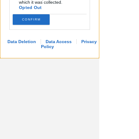
which it was collected.
Opted Out
CONFIRM
CRER FIGC LND
Ecco i gironi di Eccellenza:
Rimini nel B, l'Ars Et Labor è nel
Data Deletion
Data Access
Privacy
girone A
Policy
VIDEO
Icaro Sport
di