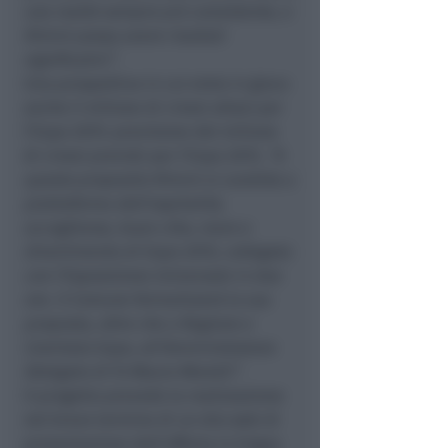
una realtà sempre più consistente, e
Rimini possa avere risultati
significativi”
.
Una prospettiva in cui entra in gioco
anche il milione di cinesi attesi per
l’Expo 2015: previsione del milione
di cinesi previsti per l’Expo 2015.
“A
questo proposito Rimini si candida a
piattaforma dell’ospitalità,
accoglienza, buon cibo, mare e
divertimento di Expo 2015, collegata
con l’Esposizione Universale in due
ore. Il Comune formalizzerà la sua
proposta, oltre che a Regione e
Comitato Expo, all’Amministratore
Delegato di Fs Mauro Moretti”
.
Il progetto prevede la realizzazione
nel breve termine di un sito web di
presentazione dell’offerta in lingua