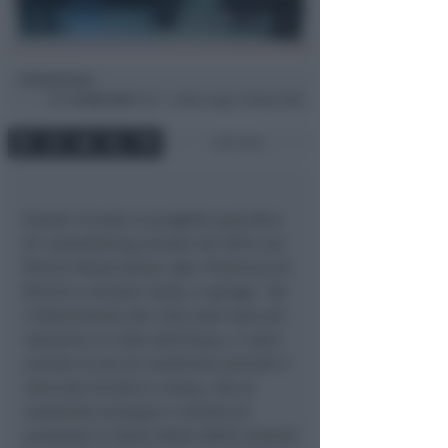
Redazione
di
Ven
18 Ott 2013
15:17 ~ ultimo agg. 24 Mag 19:08
2 min
Gnassi ricorda in progetto specifico
di comarketing avviato nel 2013 con
Rimini Reservation, Apt, Provincia di
Rimini e Unione Costa, e spiega:
“Se
l’ottenimento dei visti sarà reso più
semplice in vista dell’Expo, ci sono
ancora di più le condizioni perché il
mercato turistico cinese, che al
momento sviluppa 4 milioni di
presenze in Italia (dato ENIT), diventi