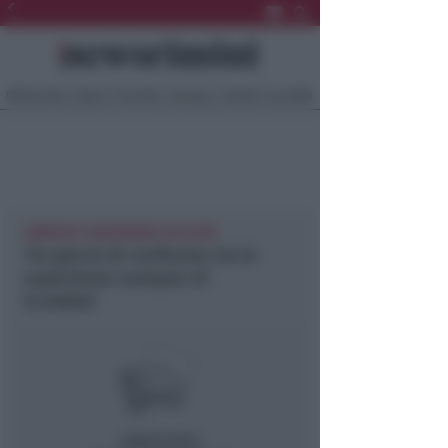
Ultima Ora
Sport
Sociale
Europa
Eventi
Località
AMBIENTE NEWSRIMINI RICCIONE
Tre giorni di confronto tra le
esperienze europee di
Ecolabel