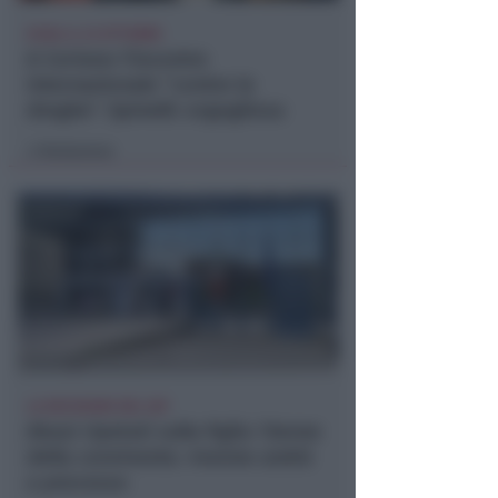
ECAD, IL 23 OTTOBRE
A Coriano l'incontro
internazionale "contro le
droghe". Spinelli: orgogliosa
Redazione
di
LA DECISIONE DEL GIP
Abusi ripetuti sulla figlia 13enne
della convivente. 44enne andrà
a processo