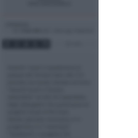
Redazione
di
Mer
10 Nov 2004
16:51 ~ ultimo agg. 11 Mag 00:20
1 min
Venerdì i lavori si sposteranno al
palazzo del Turismo dove alle 15 è
prevista una tavola rotonda sul tema
“Governi locali e Turismo
sostenibile” ed alle 18 l’assemblea
degli albergatori che partecipano al
progetto locale di Riccione.
Sabato, giornata conclusiva, è in
programma il 4° meeting di
“Tourbench”, il progetto Life