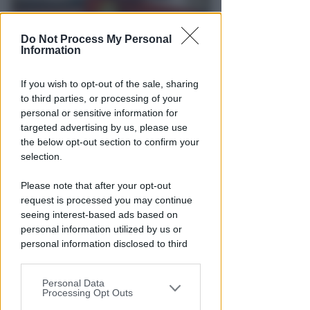
Do Not Process My Personal
Information
If you wish to opt-out of the sale, sharing
ENORME DANNO DI IMMAGINE
to third parties, or processing of your
Licenze sospese a chi lavora tra
personal or sensitive information for
degrado e delinquenza. Fipe: un
targeted advertising by us, please use
paradosso
the below opt-out section to confirm your
selection.
Redazione
di
Please note that after your opt-out
request is processed you may continue
seeing interest-based ads based on
personal information utilized by us or
personal information disclosed to third
parties prior to your opt-out.
Personal Data
You may separately opt-out of the further
Processing Opt Outs
disclosure of your personal information