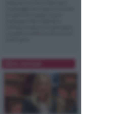
Ambiente che, fino al 2006, farà il
monitoraggio dei consumi e dei costi
di elettricità, energia, acqua e
produzione rifiuti mettendo a
confronto strutture che partecipano
a progetti ecolabel ad altre che non
partecipano.
Altre notizie