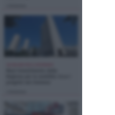
Redazione
di
102 MILIONI PER 22 INTERVENTI
Maxi-investimento della
Regione per la mobilità. Ecco i
progetti nel riminese
Redazione
di