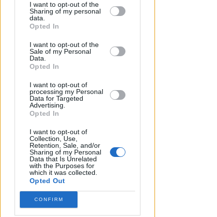
by third parties on the IAB’s list of
I want to opt-out of the
Sharing of my personal
MANUTENZIONE STRAORDINARIA
downstream participants.
data.
Rimini, riaperta la piazzetta
Opted In
Decio Mercanti dopo i lavori di
This information may also be disclosed
riqualificazione
I want to opt-out of the
by us to third parties on the IAB’s List of
Sale of my Personal
Downstream Participants that may
Data.
Redazione
di
further disclose it to other third parties.
Opted In
I want to opt-out of
processing my Personal
Data for Targeted
Advertising.
Opted In
I want to opt-out of
Collection, Use,
Retention, Sale, and/or
Sharing of my Personal
Data that Is Unrelated
with the Purposes for
which it was collected.
Opted Out
CONFIRM