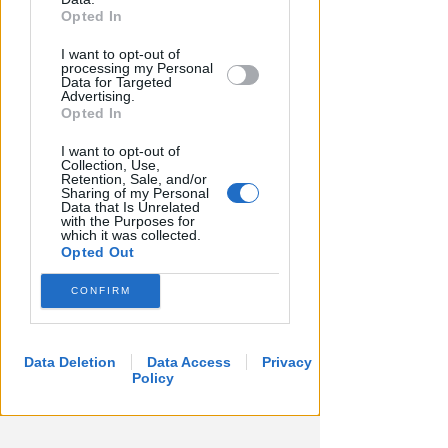
further disclose it to other third parties.
Opted In
I want to opt-out of
CALCIO ECCELLENZA
processing my Personal
La Rimini Calcio ha il suo
Data for Targeted
Advertising.
bomber: Facundo Piazze
Opted In
Icaro Sport
di
I want to opt-out of
Collection, Use,
Retention, Sale, and/or
Sharing of my Personal
Data that Is Unrelated
with the Purposes for
which it was collected.
Opted Out
CONFIRM
Data Deletion
Data Access
Privacy
Policy