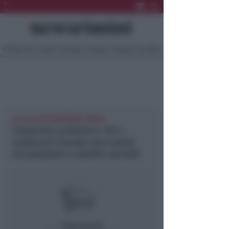
Ultima Ora
Sport
Sociale
Europa
Eventi
Località
ATTUALITÀ NEWSRIMINI RIMINI
Trasporto scolastico. Per i
sindacati il bando non tutela
occupazione e qualità servizio