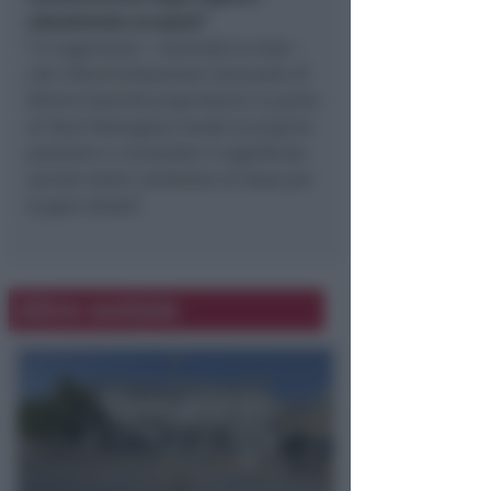
attualmente occupati
”.
“
Ci auguriamo
– conclude la nota –
che l’Amministrazione Comunale di
Rimini (nonché proprietaria in parte
di Start Romagna) riveda le proprie
posizioni e riconsideri il significato
sociale delle condizioni di base per
la gara stessa
”.
Altre notizie