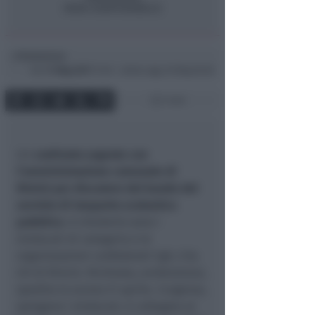
Redazione
di
Gio
11 Mag 2017
17:49 ~ ultimo agg. 20 Mag 05:28
1 min
Un
confronto urgente con
l’amministrazione comunale di
Rimini per discutere del bando
del
servizio di trasporto scolastico
pubblico
. A chiederlo sono i
sindacati di categoria e le
organizzazioni confederali Cgil, Cisl,
Uil di Rimini. Richiesta, evidenziano,
spedita lo scorso 21 aprile. L’urgenza,
spiegano i sindacati, è collegata al