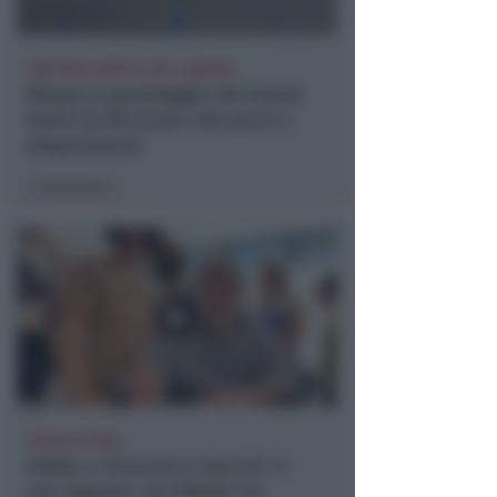
GESTIONE DIRETTA DEL COMUNE
Riapre il parcheggio del Grand
Hotel di Riccione: 252 posti a
disposizione
Redazione
di
AVEVA 86 ANNI
Addio a Francesco Guccini. Il
suo legame con Rimini tra