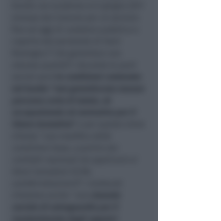
bando con scadenza al 6 giugno 2017
emesso dal Comune per un servizio
fino ad oggi di carattere pubblico e
coperto dal personale di Start
Romagna (“
che garantisce una
elevata qualità
”). Secondo le parti
sociali però
le condizioni contenute
nel bando “
non garantiscono nessun
percorso certo di tutela, nè
occupazionale nè normativo per il
futuro lavorativo
”
e per questo viene
chiesta “
una modifica delle
condizioni base, a partire dai
contratti nazionali da applicarsi ai
futuri lavoratori (CCNL
autoferrotranvieri)
”. I sindacati
chiedono anche “
una
clausola
sociale di salvaguardia per il
mantenimento degli organici