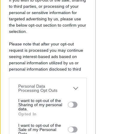
If you wish to opt-out of the sale, sharing
to third parties, or processing of your
personal or sensitive information for
targeted advertising by us, please use
the below opt-out section to confirm your
selection.
Please note that after your opt-out
request is processed you may continue
PARLANO ZOCCARATO E GIANI
seeing interest-based ads based on
Chiude Centro Islamico. La Lega
personal information utilized by us or
chiede mappatura e confronto
personal information disclosed to third
coi residenti
parties prior to your opt-out.
Redazione
di
Personal Data
You may separately opt-out of the further
Processing Opt Outs
disclosure of your personal information
by third parties on the IAB’s list of
I want to opt-out of the
Sharing of my personal
downstream participants.
data.
Opted In
This information may also be disclosed
I want to opt-out of the
by us to third parties on the IAB’s List of
Sale of my Personal
Downstream Participants that may
Data.