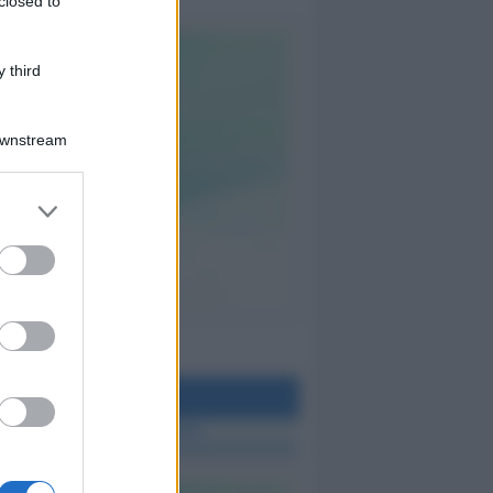
closed to
 third
Downstream
teo Rimini
 TUTTE LE NOTIZIE SUL METEO