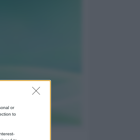
sonal or
ection to
nterest-