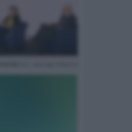
0 Feb 2022
07:01 ~ ultimo agg. 29 Mag 07:45