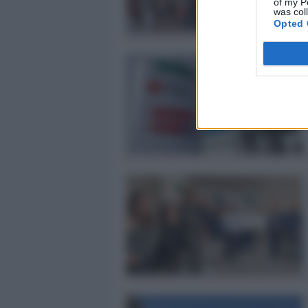
of my P
was col
Opted 