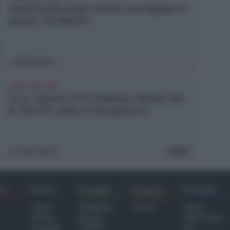
Aspettando papa Leone, una ligaza in
piazza Tre Martiri
Redazione
di
CRER FIGC LND
Ecco i gironi di Eccellenza: Rimini nel
B, l'Ars Et Labor è nel girone A
Icaro Sport
VIDEO
di
ra
Sport
Sociale
Eventi
Europa
Calcio
Redazione
Eventi
Home
Basket
Perché
Fake & Fact
Sociale
Baseball
TG