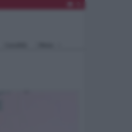
Rimini
Blog
Riccione
Speciali
Santarcangelo
Fiera
Bellaria Igea
Agrinet
M.
Cattolica
Misano
Località
Menu
Coriano
Rimini
Blog
Riccione
Speciali
Santarcangelo
Fiera
Bellaria Igea M.
Agrinet
Cattolica
Misano
Coriano