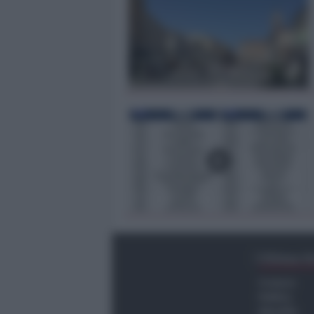
Ultima O
Cronaca
Politica
Attualità