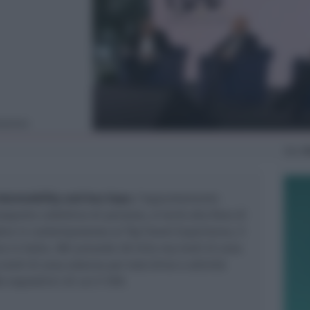
tazione
Gio
1
Intermobility and bus Expo
, l’appuntamento
sporto collettivo di persone, si terrà alla fiera di
obre in contemporanea al Ttg Travel Experience, il
 in Italia. IBE prevede 28 mila mq lordi di area
lordi di area esterna per test drive e attività
 espositrici di cui il 10%