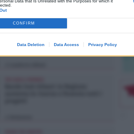
ersonal Data that Is Unrelated with the Purposes for which it
lected.
Out
Lamberto Abbati
di
CONFIRM
DUE INFERMIERE INDAGATE
Perde un testicolo dopo l'attesa in
pronto soccorso, ma non c'è nesso
Data Deletion
Data Access
Privacy Policy
causale
Lamberto Abbati
di
TRE QUELLI RIMINESI
Bando hub Urbani: la Regione
aumenta le risorse e finanzia tutti i
progetti
Redazione
di
PIAZZA TRE MARTIRI