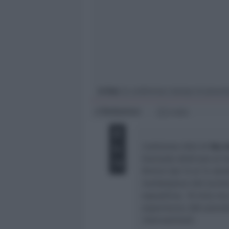
Giovani
Università
In foto
: la conferenza stampa di presen
Redazione
di
2 min
L’edizione 2022 di
Ibe 
biennale dedicato al tra
Rimini dal 12 al 14 ott
marketplace del turismo
espositiva; 10 mila mq 
experience; 200 aziende
internazionali.