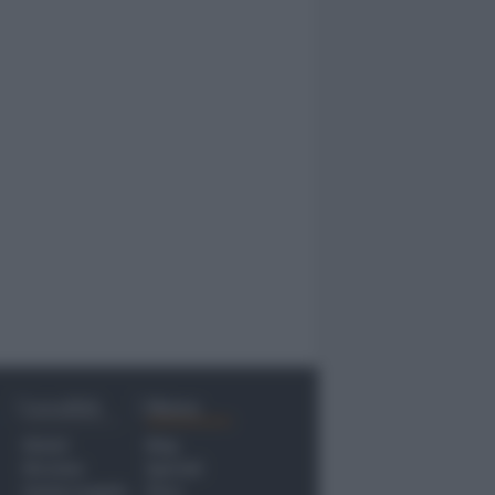
Località
Menu
Rimini
Blog
Riccione
Speciali
Santarcangelo
Fiera