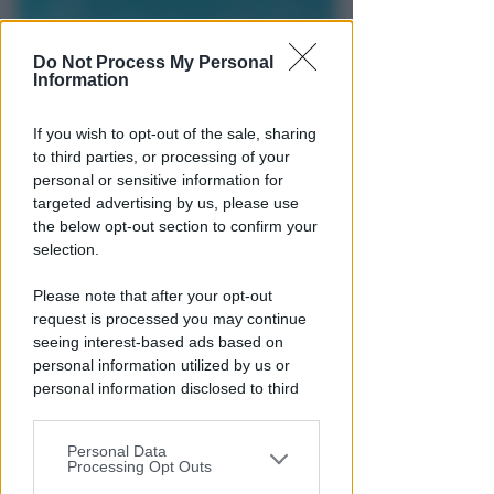
Do Not Process My Personal
Information
If you wish to opt-out of the sale, sharing
TRAGEDIA SFIORATA SUL TITANO
to third parties, or processing of your
Rischia di annegare in piscina.
personal or sensitive information for
Bimbo di 4 anni in terapia
targeted advertising by us, please use
intensiva a Rimini
the below opt-out section to confirm your
selection.
Redazione
di
Please note that after your opt-out
request is processed you may continue
seeing interest-based ads based on
personal information utilized by us or
personal information disclosed to third
parties prior to your opt-out.
Personal Data
You may separately opt-out of the further
Processing Opt Outs
disclosure of your personal information