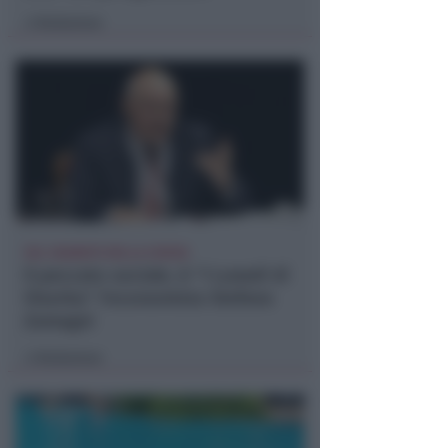
Redazione
di
SUL SAGRATO DELLA CHIESA
Il peccato sociale. A "I Lunedì di
Viserba" l'economista Stefano
Zamagni
Redazione
di