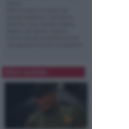
Irlanda.
Otto le nazioni in campo, che
saranno suddivise in due gironi:
Armenia, Cipro, Islanda, Irlanda,
Nigeria, San Marino, Tunisia e
Turchia. Ancora da definire la città
che ospiterà l’evento e la superficie.
Altre notizie