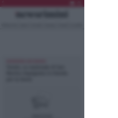
Ultima Ora
Sport
Sociale
Europa
Eventi
Località
NEWSRIMINI SAN MARINO
Tennis. La nazionale di San
Marino impegnata in Irlanda
per la Davis