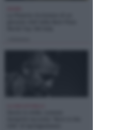
66ESIMA
La Pizzeria riccionese di un
giovane chef nella Best Pizza
World Top 100 Italy
Redazione
di
ALL'AREA SETTEBELLO
Storie in vinile. Lorenzo
Semprini racconta "Born in the
USA" di Springesteeen