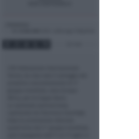
Redazione
di
Mer
24 Nov 2004
10:05 ~ ultimo agg. 11 Mag 00:48
1 min
L’Itf, Federazione Internazionale
Tennis, ha reso noto il sorteggio del
prossimo concentramento di 3°
gruppo mondiale, zona Europa-
Africa, per la Coppa Davis.
La nazionale sammarinese,
capitanata da Francesca Guardigli,
dopo la promozione ottenuta
quest’anno dal 4° gruppo mondiale,
sarà impegnata dall’11 al 17 luglio in