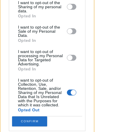
by third parties on the IAB’s list of
I want to opt-out of the
Sharing of my personal
RITARDI
downstream participants.
data.
Sbatte contro il muso del treno,
Opted In
sbalzato sulla banchina. Grave
This information may also be disclosed
al Bufalini
I want to opt-out of the
by us to third parties on the IAB’s List of
Sale of my Personal
Downstream Participants that may
Data.
FOTO
Redazione
di
further disclose it to other third parties.
Opted In
I want to opt-out of
processing my Personal
Data for Targeted
Advertising.
Opted In
I want to opt-out of
Collection, Use,
Retention, Sale, and/or
Sharing of my Personal
Data that Is Unrelated
with the Purposes for
which it was collected.
Opted Out
CONFIRM