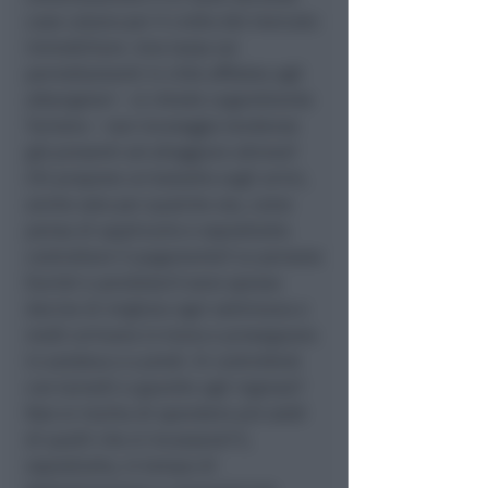
case calano per il crollo del mercato
immobiliare. Una tassa sui
pernottamenti in città affidata agli
albergatori – si chiede Legambiente
Turismo – non incoraggia tendenze
già presenti ad alloggiare altrove?
Chi propone un balzello sugli arrivi,
anche solo per qualche ora, come
pensa di applicarlo e soprattutto
controllare il pagamento? Le persone
(turisti e pendolari) sono spesso
decine di migliaia ogni settimana e
molti arrivano in treno e proseguono
in autobus o a piedi. Si controllerà
con tornelli e guardie agli ingressi?
Non si rischia di spendere più soldi
di quelli che si incassano? E,
soprattutto, in tempo di