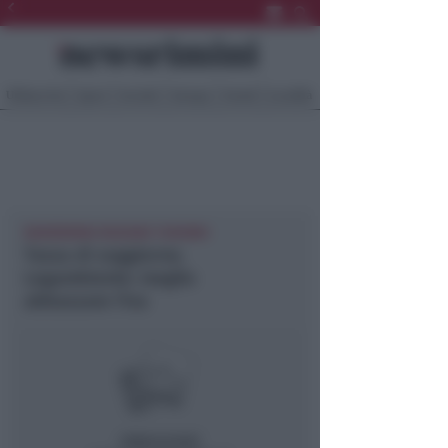
Ultima Ora
Sport
Sociale
Europa
Eventi
Località
NEWSRIMINI REGIONE TURISMO
Tassa di soggiorno.
Legambiente: meglio
abbassare l’Iva