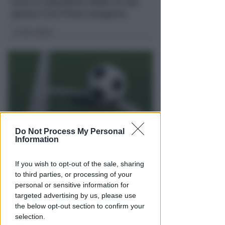
Ecco il calendario 2026/'27 del
girone H di Prima Categoria
Icaro Sport
di
Do Not Process My Personal
Information
CRER FIGC LND
Ecco il calendario 2026/'27 del
If you wish to opt-out of the sale, sharing
girone D di Promozione
to third parties, or processing of your
personal or sensitive information for
Icaro Sport
di
targeted advertising by us, please use
the below opt-out section to confirm your
selection.