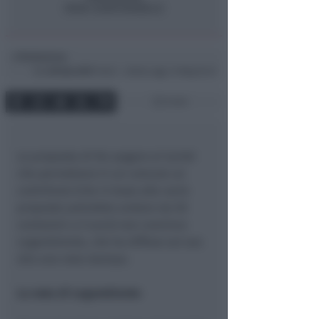
Redazione
di
Gio
20 Gen 2011
16:22 ~ ultimo agg. 14 Mag 04:21
2 min
La proposta di far pagare ai turisti
che pernottano in un comune un
contributo (che in base alle varie
proposte potrebbe andare da 50
centesimi a 5 euro) non convince
Legambiente, che ha diffuso sul suo
sito una nota stampa.
La nota di Legambiente