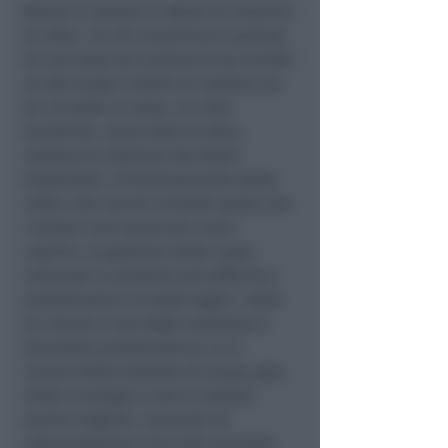
Mentre il settore si sforza di invertire
la rotta ­ c’è chi ricomincia a parlare
di una tassa sul turismo (o sui turisti)
al solo scopo visibile di mettere un
po’ di soldi in cassa. Le città
turistiche, come tutte le altre,
vedono la riduzione dei fondi
disponibili. Il funzionamento delle
città e dei servizi richiede spese che
i sindaci non sanno più come
coprire. La gestione delle casse
comunali si presenta più difficile e
problematica: lo stato taglia i soldi
ai comuni; l’uso degli autovelox è
diventato problematico; c’è il
rincaro delle bollette di acqua, gas,
rifiuti e energia e non si vedono
servizi migliori; i proventi di
urbanizzazione e ICI sulle seconde