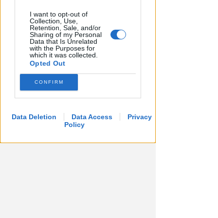
I want to opt-out of
Collection, Use,
CRER FIGC LND
Retention, Sale, and/or
Ecco gli accoppiamenti di
Sharing of my Personal
Data that Is Unrelated
Coppa Italia Promozione e
with the Purposes for
Prima Categoria
which it was collected.
Opted Out
Icaro Sport
di
CONFIRM
Data Deletion
Data Access
Privacy
Policy