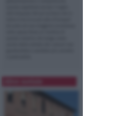
globalizzazione e competitività
quanto aspetterà ancora il taglio
dell’aliquota IVA sul turismo che in
Italia è tra le la più alte d’Europa?
Accanto ad una maggiore oculatezza
nella spesa forse un riordino di
questa materia che tenga conto
anche delle entrate dei comuni non
guasterebbe e sarebbe più corretto
e praticabile.
Altre notizie