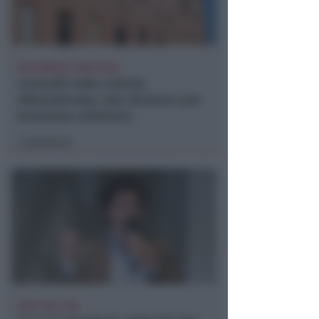
BOLOGNESE E NON SOLO
Controlli nelle colonie
abbandonate: due denunce per
invasione arbitraria
Redazione
di
CRER FIGC LND