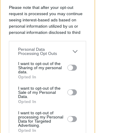
Please note that after your opt-out
request is processed you may continue
seeing interest-based ads based on
personal information utilized by us or
personal information disclosed to third
parties prior to your opt-out.
NO A PISCINE E TERRAZZE
Personal Data
You may separately opt-out of the further
Piano Arenile. Renzi (FdI):
Processing Opt Outs
disclosure of your personal information
maldestro tentativo di
by third parties on the IAB’s list of
I want to opt-out of the
urbanizzare la spiaggia
Sharing of my personal
downstream participants.
data.
Opted In
Redazione
di
This information may also be disclosed
I want to opt-out of the
by us to third parties on the IAB’s List of
Sale of my Personal
Downstream Participants that may
Data.
further disclose it to other third parties.
Opted In
I want to opt-out of
processing my Personal
Data for Targeted
Advertising.
Opted In