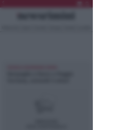
Ultima Ora
Sport
Sociale
Europa
Eventi
Località
CRONACA NEWSRIMINI RIMINI
Sterpaglie a fuoco a Poggio
Torriana, coinvolti 5 ettari