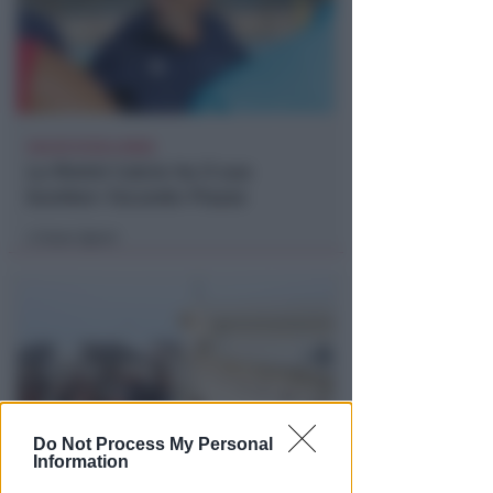
CALCIO ECCELLENZA
La Rimini Calcio ha il suo
bomber: Facundo Piazze
Icaro Sport
di
Do Not Process My Personal
Information
LIETO FINE