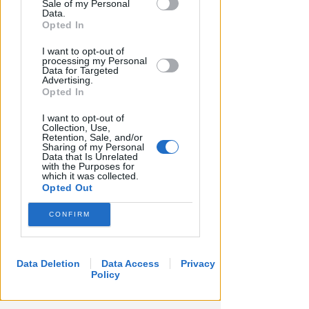
Sale of my Personal
Downstream Participants that may
Data.
further disclose it to other third parties.
Opted In
I want to opt-out of
processing my Personal
Data for Targeted
Advertising.
Opted In
I want to opt-out of
Collection, Use,
Retention, Sale, and/or
Sharing of my Personal
Data that Is Unrelated
with the Purposes for
which it was collected.
Opted Out
CONFIRM
Data Deletion
Data Access
Privacy
Policy