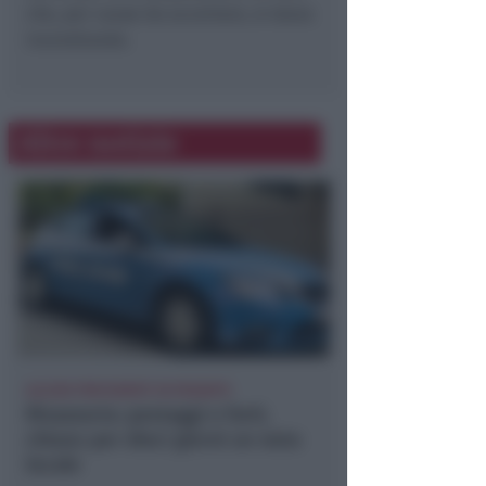
che, per cause da accertare, si stava
incendiando.
Altre notizie
ALCUNI PRECEDENTI IN PASSATO
Rivazzurra: pestaggi e furti,
chiuso per dieci giorni un noto
locale