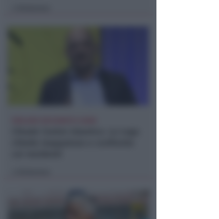
Redazione
di
PARLANO ZOCCARATO E GIANI
Chiude Centro Islamico. La Lega
chiede mappatura e confronto
coi residenti
Redazione
di