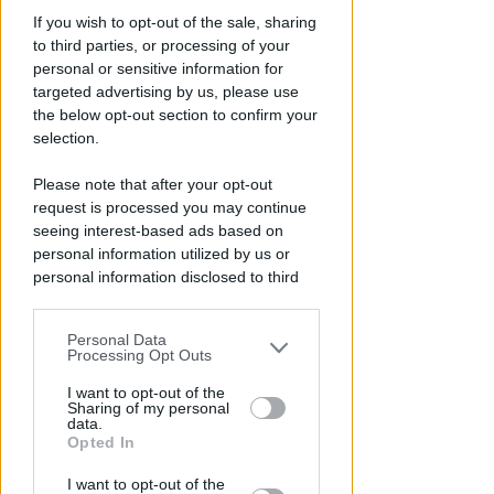
13enne scompare a riva,
If you wish to opt-out of the sale, sharing
ricerche in mare e via terra.
to third parties, or processing of your
personal or sensitive information for
Ritrovato sano e salvo
targeted advertising by us, please use
Lamberto Abbati
di
the below opt-out section to confirm your
selection.
Please note that after your opt-out
request is processed you may continue
seeing interest-based ads based on
personal information utilized by us or
personal information disclosed to third
parties prior to your opt-out.
Personal Data
You may separately opt-out of the further
Processing Opt Outs
DUE INFERMIERE INDAGATE
disclosure of your personal information
Perde un testicolo dopo l'attesa
by third parties on the IAB’s list of
I want to opt-out of the
Sharing of my personal
in pronto soccorso, ma non c'è
downstream participants.
data.
nesso causale
Opted In
This information may also be disclosed
Lamberto Abbati
di
I want to opt-out of the
by us to third parties on the IAB’s List of