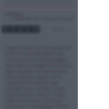
Redazione
di
Gio
23 Mar 2017
16:09 ~ ultimo agg. 20 Mag 03:14
1 min
I Vigli del Fuoco, con una sqaudra da
Rimini e una da Novafeltria, sono
intervenuti nel primo pomeriggio a
Santo Marino di Poggio Torriana dove
delle sterpaglie che avevano preso
fuoco hanno poi causato, con la
complicità del vento,un vasto
incendio che ha coinvolto cinque
ettari di terreno. Sempre in zona, i
Vigili del Fuoco sono intervenuti
anche per un compattatore di Hera