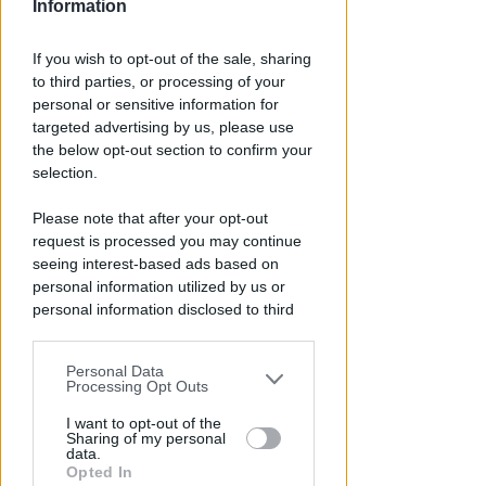
Information
If you wish to opt-out of the sale, sharing
PIAZZA TRE MARTIRI
to third parties, or processing of your
Aspettando papa Leone, una
personal or sensitive information for
ligaza in piazza Tre Martiri
targeted advertising by us, please use
the below opt-out section to confirm your
Redazione
di
selection.
Please note that after your opt-out
request is processed you may continue
seeing interest-based ads based on
personal information utilized by us or
personal information disclosed to third
parties prior to your opt-out.
Personal Data
You may separately opt-out of the further
Processing Opt Outs
disclosure of your personal information
CRER FIGC LND
by third parties on the IAB’s list of
I want to opt-out of the
Ecco i gironi di Eccellenza:
Sharing of my personal
downstream participants.
data.
Rimini nel B, l'Ars Et Labor è nel
Opted In