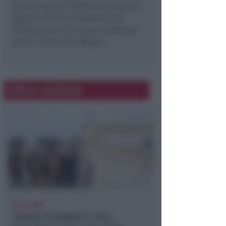
due per guida in stato di ebrezza a
seguito dell’accertamento con
l’etilometro di un tasso contenuto
entro il limite di 0,80 gr/l.
Altre notizie
LIETO FINE
13enne scompare a riva,