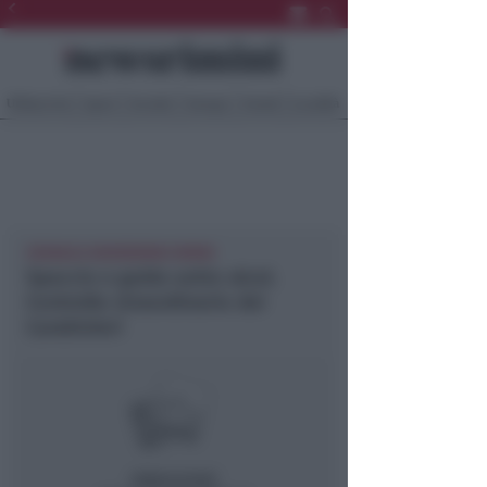
Ultima Ora
Sport
Sociale
Europa
Eventi
Località
CRONACA NEWSRIMINI RIMINI
Spaccio e guida sotto alcol.
Controllo straordinario dei
Carabinieri