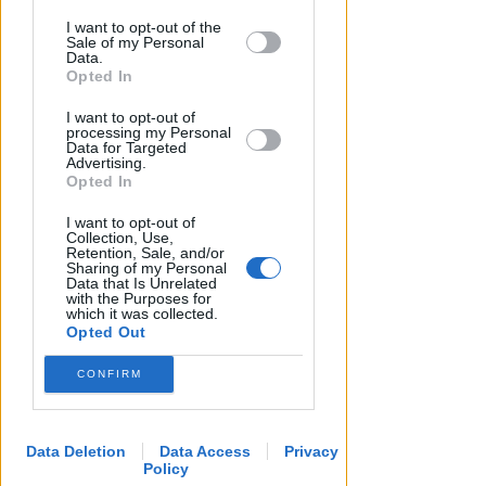
girone A
This information may also be disclosed
I want to opt-out of the
by us to third parties on the IAB’s List of
VIDEO
Icaro Sport
di
Sale of my Personal
Downstream Participants that may
Data.
further disclose it to other third parties.
Opted In
I want to opt-out of
processing my Personal
Data for Targeted
Advertising.
Opted In
I want to opt-out of
Collection, Use,
Retention, Sale, and/or
Sharing of my Personal
Data that Is Unrelated
with the Purposes for
which it was collected.
Opted Out
CONFIRM
Data Deletion
Data Access
Privacy
Policy