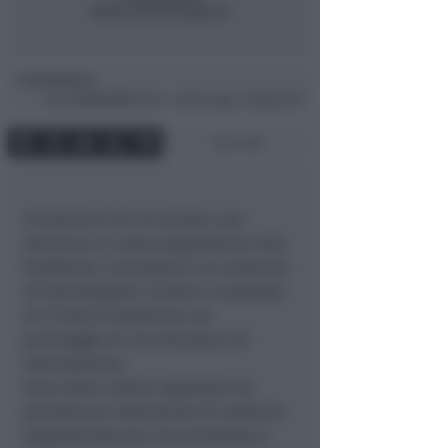
Redazione
di
Dom
15 Dic 2013
13:54 ~ ultimo agg. 17 Mag 00:07
1 min
Il bilancio è di un arresto, una
denuncia e cinque segnalazioni alla
Prefettura. L’arrestato è un ventenne
di Forlimpopoli, trovato in possesso
di 37 dosi di ketamina nel
parcheggio di una discoteca di
Sant’Aquilina.
Sono state inoltre segnalate tre
persone per detenzione di sostanza
stupefacente per uso personale e