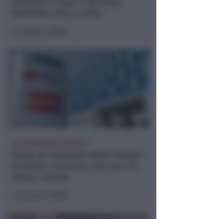
ricerche in mare e via terra.
Ritrovato sano e salvo
Lamberto Abbati
di
DUE INFERMIERE INDAGATE
Perde un testicolo dopo l'attesa
in pronto soccorso, ma non c'è
nesso causale
Lamberto Abbati
di